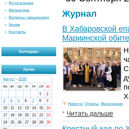
Фотогалерея
Медиатека
Журнал
Вопросы священнику
Архив
В Хабаровской еп
Контакты
Мариинской обит
Н
Календарь
ч
С
Архив
д
Август
-
2026
п
пн
вт
ср
чт
пт
сб
вс
1
2
Х
3
4
5
6
7
8
9
Новости
,
Отделы
,
Милосердие
10
11
12
13
14
15
16
Читать дальше
17
18
19
20
21
22
23
24
25
26
27
28
29
30
Крестный ход по 