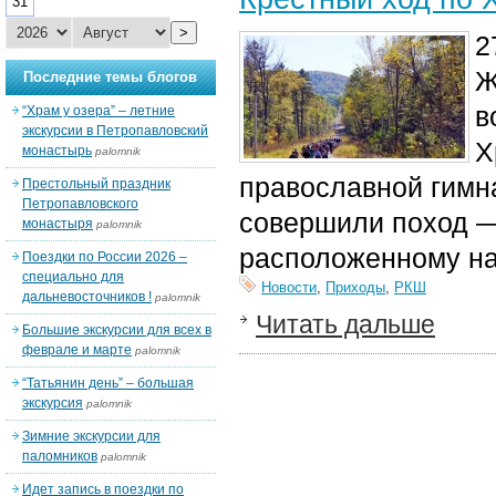
31
>
2
Ж
Последние темы блогов
в
“Храм у озера” – летние
экскурсии в Петропавловский
Х
монастырь
palomnik
православной гимн
Престольный праздник
Петропавловского
совершили поход — 
монастыря
palomnik
расположенному на 
Поездки по России 2026 –
специально для
Новости
,
Приходы
,
РКШ
дальневосточников !
palomnik
Читать дальше
Большие экскурсии для всех в
феврале и марте
palomnik
“Татьянин день” – большая
экскурсия
palomnik
Зимние экскурсии для
паломников
palomnik
Идет запись в поездки по