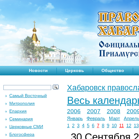
Новости
Церковь
Общество
Хабаровск правосл
Самый Восточный
Весь календар
Митрополия
2006
2007
2008
200
Епархия
Январь
Февраль
Март
Апрел
Семинария
1
2
3
4
5
6
7
8
9
10
11
12
13
Церковные СМИ
30 Сентября 2
Блогосфера