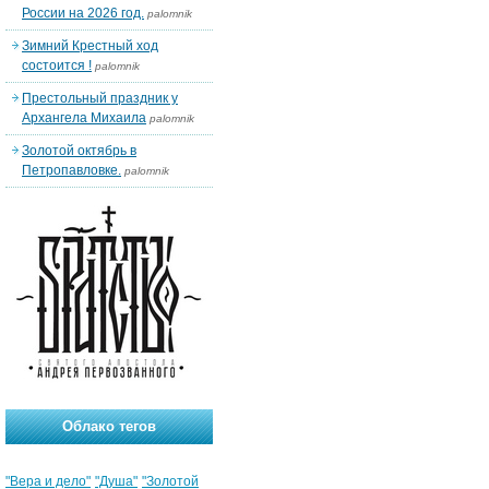
России на 2026 год.
palomnik
Зимний Крестный ход
состоится !
palomnik
Престольный праздник у
Архангела Михаила
palomnik
Золотой октябрь в
Петропавловке.
palomnik
Облако тегов
"Вера и дело"
"Душа"
"Золотой