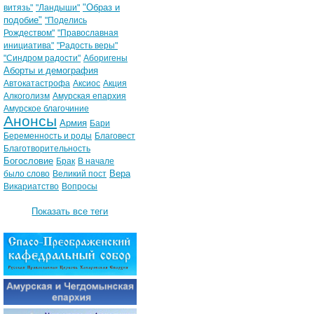
"Образ и
витязь"
"Ландыши"
подобие"
"Поделись
Рождеством"
"Православная
инициатива"
"Радость веры"
"Синдром радости"
Аборигены
Аборты и демография
Автокатастрофа
Аксиос
Акция
Алкоголизм
Амурская епархия
Амурское благочиние
Анонсы
Армия
Бари
Беременность и роды
Благовест
Благотворительность
Богословие
Брак
В начале
Вера
было слово
Великий пост
Викариатство
Вопросы
Показать все теги