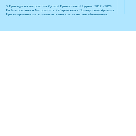
© Приамурская митрополия Русской Православной Церкви, 2012 - 2026
По благословению Митрополита Хабаровского и Приамурского Артемия.
При копировании материалов активная ссылка на сайт обязательна.