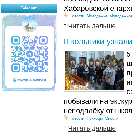
Хабаровской епарх
Telegram
Новости
,
Молодежка
,
Молодежное
Читать дальше
Школьники узнали
5
ш
п
и
с
побывали на экску
неподалёку от шко
Новости
,
Приходы
,
Миссия
Читать дальше