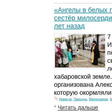
«Ангелы в белых 
сестёр милосерди
лет назад
7
И
п
с
л
хабаровской земле
организована Алек
которую окормляли
Новости
,
Приходы
,
Милосердие
,
М
Читать дальше