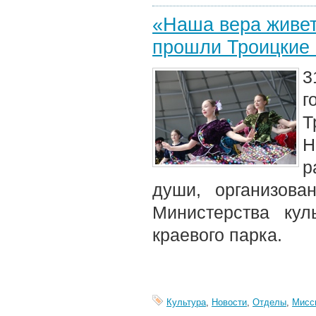
«Наша вера живет
прошли Троицкие 
3
г
Т
Н
р
души, организова
Министерства кул
краевого парка.
Культура
,
Новости
,
Отделы
,
Мисс