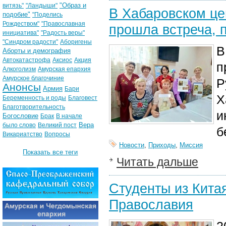
"Образ и
витязь"
"Ландыши"
В Хабаровском це
подобие"
"Поделись
Рождеством"
"Православная
прошла встреча,
инициатива"
"Радость веры"
"Синдром радости"
Аборигены
В
Аборты и демография
Автокатастрофа
Аксиос
Акция
п
Алкоголизм
Амурская епархия
Амурское благочиние
Р
Анонсы
Армия
Бари
Х
Беременность и роды
Благовест
Благотворительность
и
Богословие
Брак
В начале
Вера
было слово
Великий пост
б
Викариатство
Вопросы
Новости
,
Приходы
,
Миссия
Показать все теги
Читать дальше
Студенты из Кита
Православия