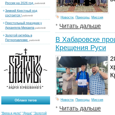
России на 2026 год.
palomnik
Зимний Крестный ход
состоится !
palomnik
Новости
,
Приходы
,
Миссия
Престольный праздник у
Читать дальше
Архангела Михаила
palomnik
Золотой октябрь в
В Хабаровске про
Петропавловке.
palomnik
Крещения Руси
2
х
К
Новости
,
Приходы
,
Миссия
Облако тегов
Читать дальше
"Вера и дело"
"Душа"
"Золотой