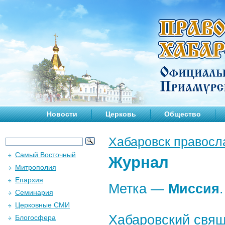
Новости
Церковь
Общество
Хабаровск правосл
Самый Восточный
Журнал
Митрополия
Епархия
Метка —
Миссия
.
Семинария
Церковные СМИ
Хабаровский свящ
Блогосфера