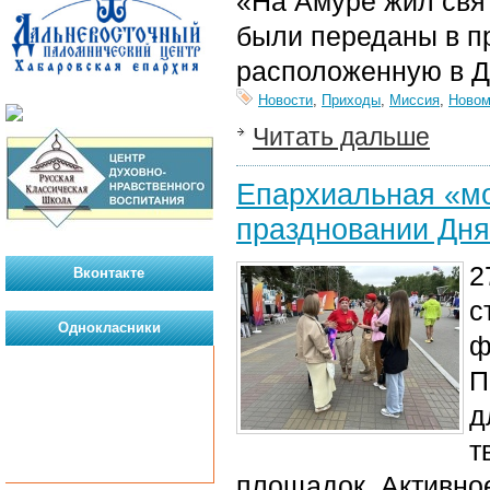
«На Амуре жил свя
были переданы в п
расположенную в Д
Новости
,
Приходы
,
Миссия
,
Новом
Читать дальше
Епархиальная «мо
праздновании Дн
2
Вконтакте
с
Однокласники
ф
П
д
т
площадок. Активно