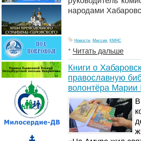
руководитель коми
народами Хабаровс
Новости
,
Миссия
,
КМНС
Читать дальше
Книги о Хабаровс
православную биб
волонтёра Марии 
В
к
д
ж