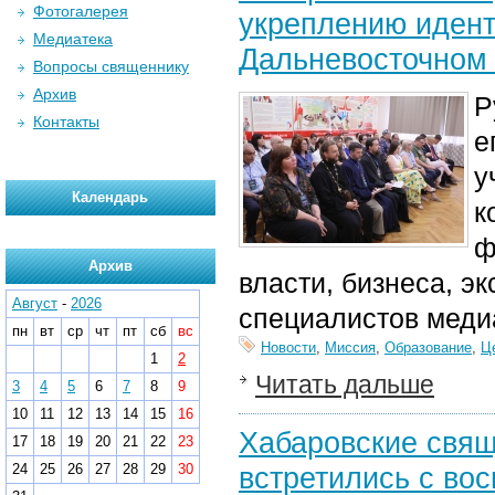
Фотогалерея
укреплению идент
Медиатека
Дальневосточном
Вопросы священнику
Архив
Р
Контакты
е
у
Календарь
к
ф
Архив
власти, бизнеса, э
Август
-
2026
специалистов мед
пн
вт
ср
чт
пт
сб
вс
Новости
,
Миссия
,
Образование
,
Ц
1
2
Читать дальше
3
4
5
6
7
8
9
10
11
12
13
14
15
16
Хабаровские свящ
17
18
19
20
21
22
23
24
25
26
27
28
29
30
встретились с во