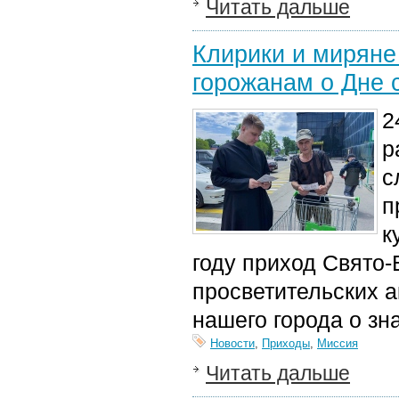
Читать дальше
Клирики и миряне
горожанам о Дне 
2
р
с
п
к
году приход Свято‑
просветительских 
нашего города о зна
Новости
,
Приходы
,
Миссия
Читать дальше