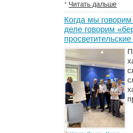
Читать дальше
Когда мы говорим
деле говорим «бе
просветительские
П
х
с
с
п