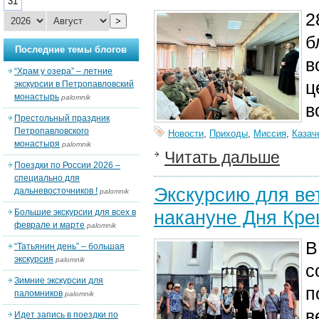
31
2
>
б
Последние темы блогов
в
“Храм у озера” – летние
ц
экскурсии в Петропавловский
монастырь
palomnik
в
Престольный праздник
Петропавловского
Новости
,
Приходы
,
Миссия
,
Казач
монастыря
palomnik
Читать дальше
Поездки по России 2026 –
специально для
Экскурсию для ве
дальневосточников !
palomnik
накануне Дня Кр
Большие экскурсии для всех в
феврале и марте
palomnik
В
“Татьянин день” – большая
экскурсия
palomnik
с
Зимние экскурсии для
п
паломников
palomnik
в
Идет запись в поездки по