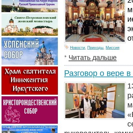
2
м
и
э
о
Новости
,
Приходы
,
Миссия
Читать дальше
Разговор о вере в
1
р
м
«
с