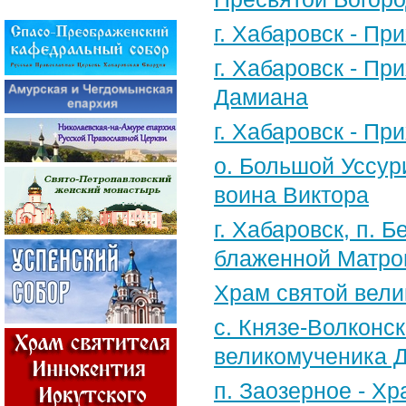
г. Хабаровск - П
г. Хабаровск - П
Дамиана
г. Хабаровск - П
о. Большой Уссур
воина Виктора
г. Хабаровск, п.
блаженной Матро
Храм святой вели
с. Князе-Волконск
великомученика 
п. Заозерное - Х