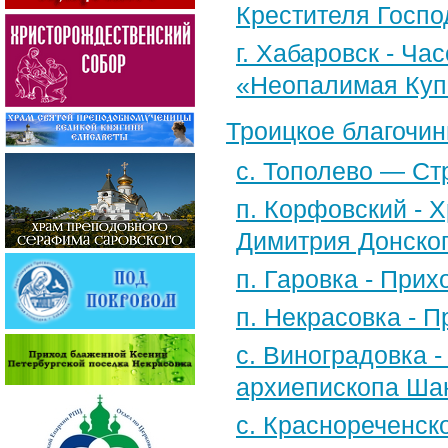
Крестителя Госпо
г. Хабаровск - Ча
«Неопалимая Куп
Троицкое благочин
с. Тополево — Ст
п. Корфовский - Х
Димитрия Донско
п. Гаровка - При
п. Некрасовка - 
с. Виноградовка -
архиепископа Шан
с. Краснореченск