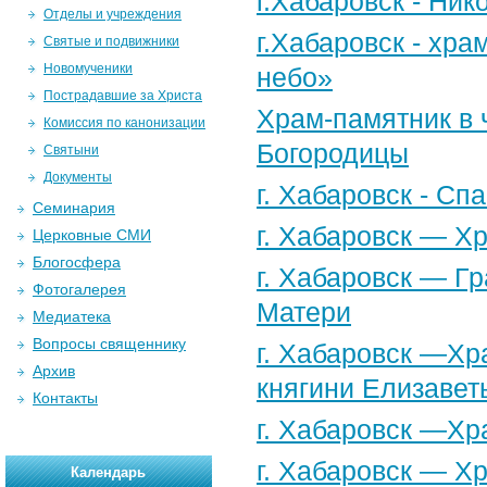
г.Хабаровск - Ни
Отделы и учреждения
г.Хабаровск - хр
Святые и подвижники
Новомученики
небо»
Пострадавшие за Христа
Храм-памятник в 
Комиссия по канонизации
Богородицы
Святыни
Документы
г. Хабаровск - С
Семинария
г. Хабаровск — Х
Церковные СМИ
Блогосфера
г. Хабаровск — Г
Фотогалерея
Матери
Медиатека
Вопросы священнику
г. Хабаровск —Хр
Архив
княгини Елизавет
Контакты
г. Хабаровск —Хр
г. Хабаровск — Х
Календарь