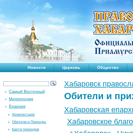
Новости
Церковь
Общество
Хабаровск правосл
Самый Восточный
Обители и пр
Митрополия
Епархия
Хабаровская епарх
Архипастыри
Хабаровское благ
Обители и Приходы
Карта приходов