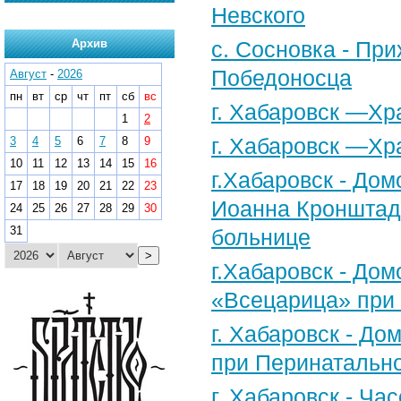
Невского
Архив
с. Сосновка - Пр
Победоносца
Август
-
2026
пн
вт
ср
чт
пт
сб
вс
г. Хабаровск —Х
1
2
г. Хабаровск —Хр
3
4
5
6
7
8
9
10
11
12
13
14
15
16
г.Хабаровск - Дом
17
18
19
20
21
22
23
Иоанна Кронштадт
24
25
26
27
28
29
30
31
больнице
>
г.Хабаровск - До
«Всецарица» при 
г. Хабаровск - До
при Перинатальн
г. Хабаровск - Ча