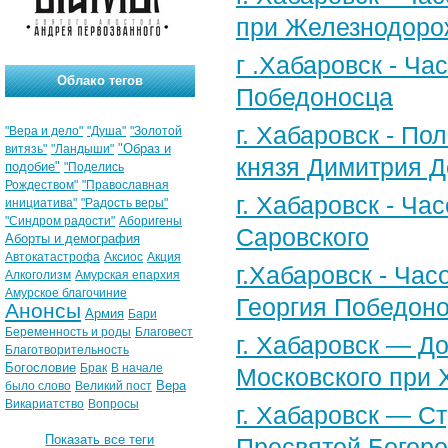
при Железнодоро
г .Хабаровск - Ча
Облако тегов
Победоносца
г. Хабаровск - По
"Вера и дело"
"Душа"
"Золотой
"Образ и
витязь"
"Ландыши"
князя Димитрия Д
подобие"
"Поделись
Рождеством"
"Православная
г. Хабаровск - Ч
инициатива"
"Радость веры"
"Синдром радости"
Аборигены
Саровского
Аборты и демография
Автокатастрофа
Аксиос
Акция
г.Хабаровск - Час
Алкоголизм
Амурская епархия
Амурское благочиние
Георгия Победоно
Анонсы
Армия
Бари
Беременность и роды
Благовест
г. Хабаровск — Д
Благотворительность
Богословие
Брак
В начале
Московского при 
Вера
было слово
Великий пост
Викариатство
Вопросы
г. Хабаровск — С
Показать все теги
Пресвятой Богоро