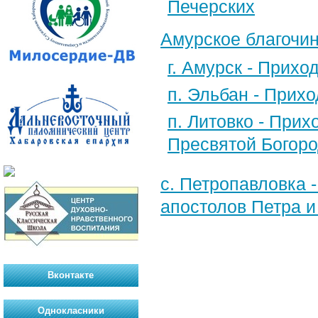
Печерских
Амурское благочи
г. Амурск - Прих
п. Эльбан - Прих
п. Литовко - При
Пресвятой Богор
с. Петропавловка 
апостолов Петра и
Вконтакте
Однокласники