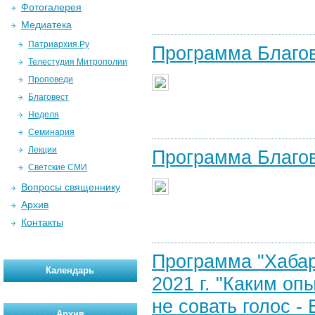
Фотогалерея
Медиатека
Патриархия.Ру
Программа Благов
Телестудия Митрополии
Проповеди
Благовест
Неделя
Семинария
Лекции
Программа Благов
Светские СМИ
Вопросы священнику
Архив
Контакты
Программа "Хабар
Календарь
2021 г. "Каким оп
не совать голос -
Архив