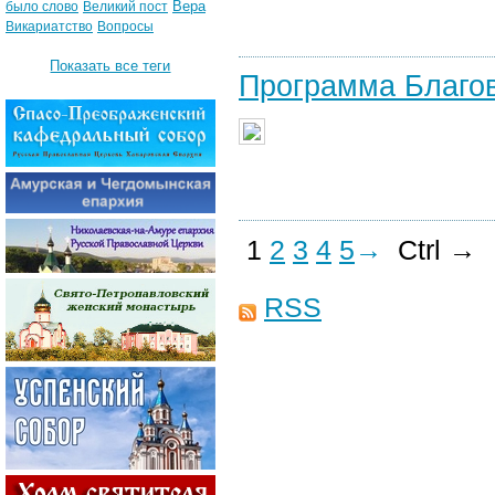
Вера
было слово
Великий пост
Викариатство
Вопросы
Показать все теги
Программа Благо
1
2
3
4
5
→
Ctrl →
RSS