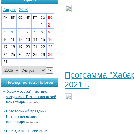
Август
-
2026
пн
вт
ср
чт
пт
сб
вс
1
2
3
4
5
6
7
8
9
10
11
12
13
14
15
16
17
18
19
20
21
22
23
24
25
26
27
28
29
30
31
>
Программа "Хабар
2021 г.
Последние темы блогов
“Храм у озера” – летние
экскурсии в Петропавловский
монастырь
palomnik
Престольный праздник
Петропавловского
монастыря
palomnik
Поездки по России 2026 –