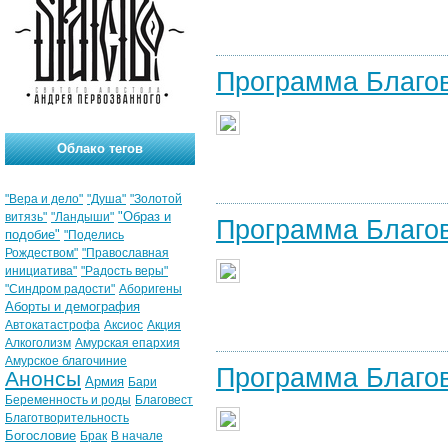
Программа Благо
Облако тегов
"Вера и дело"
"Душа"
"Золотой
"Образ и
витязь"
"Ландыши"
Программа Благо
подобие"
"Поделись
Рождеством"
"Православная
инициатива"
"Радость веры"
"Синдром радости"
Аборигены
Аборты и демография
Автокатастрофа
Аксиос
Акция
Алкоголизм
Амурская епархия
Амурское благочиние
Программа Благо
Анонсы
Армия
Бари
Беременность и роды
Благовест
Благотворительность
Богословие
Брак
В начале