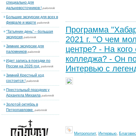
специально для
дальневосточников !
palomnik
Большие экскурсии для всех в
феврале и марте
palomnik
Программа "Хабар
“Татьянин день” – большая
2021 г. "О чем м
экскурсия
palomnik
Зимние экскурсии для
центре? - На кого
паломников
palomnik
колледжа? - Он по
Идет запись в поездки по
Интервью с леге
России на 2026 год.
palomnik
Зимний Крестный ход
состоится !
palomnik
Престольный праздник у
Архангела Михаила
palomnik
Золотой октябрь в
Петропавловке.
palomnik
Митрополит
,
Интервью
,
Благовес