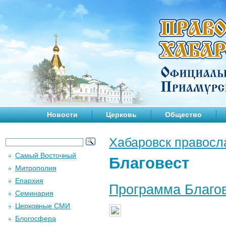
Новости
Церковь
Общество
Хабаровск правосл
Самый Восточный
Благовест
Митрополия
Епархия
Программа Благов
Семинария
Церковные СМИ
Блогосфера