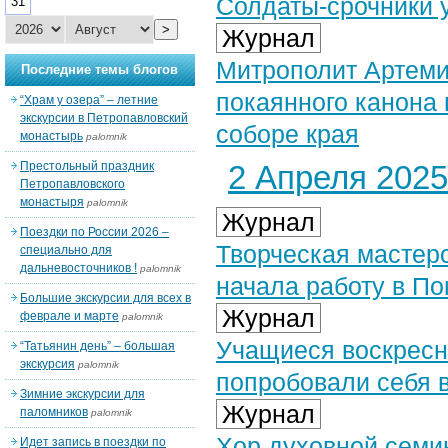
Солдаты-срочники у
31
>
Журнал
Митрополит Артеми
Последние темы блогов
покаянного канона 
“Храм у озера” – летние
экскурсии в Петропавловский
соборе края
монастырь
palomnik
Престольный праздник
2 Апреля 2025 
Петропавловского
монастыря
palomnik
Журнал
Поездки по России 2026 –
Творческая мастерс
специально для
дальневосточников !
palomnik
начала работу в П
Большие экскурсии для всех в
Журнал
феврале и марте
palomnik
Учащиеся воскресн
“Татьянин день” – большая
экскурсия
palomnik
попробовали себя в
Зимние экскурсии для
Журнал
паломников
palomnik
Хор духовной семин
Идет запись в поездки по