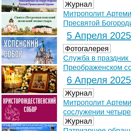
Журнал
Митрополит Артеми
Пресвятой Богород
5 Апреля 2025 
Фотогалерея
Служба в праздник
Преображенском соб
6 Апреля 2025 
Журнал
Митрополит Артеми
сослужении четыре
Журнал
Патриаршее обраще