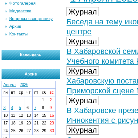
Фотогалерея
Журнал
Медиатека
Вопросы священнику
Беседа на тему ик
Архив
центре
Контакты
Журнал
В Хабаровской сем
Календарь
Учебного комитета
Журнал
Архив
Хабаровскую постан
Август
-
2026
Приморской сцене 
пн
вт
ср
чт
пт
сб
вс
Журнал
1
2
3
4
5
6
7
8
9
В Хабаровске презе
10
11
12
13
14
15
16
Иннокентия с рису
17
18
19
20
21
22
23
Журнал
24
25
26
27
28
29
30