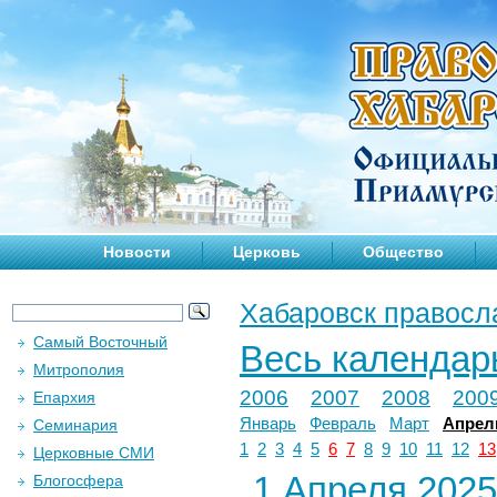
Новости
Церковь
Общество
Хабаровск правосл
Самый Восточный
Весь календар
Митрополия
2006
2007
2008
200
Епархия
Январь
Февраль
Март
Апрел
Семинария
1
2
3
4
5
6
7
8
9
10
11
12
13
Церковные СМИ
1 Апреля 2025 
Блогосфера