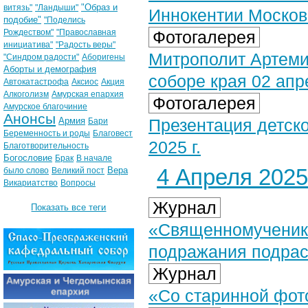
"Образ и
витязь"
"Ландыши"
Иннокентии Москов
подобие"
"Поделись
Рождеством"
"Православная
Фотогалерея
инициатива"
"Радость веры"
Митрополит Артеми
"Синдром радости"
Аборигены
Аборты и демография
соборе края 02 апре
Автокатастрофа
Аксиос
Акция
Алкоголизм
Амурская епархия
Фотогалерея
Амурское благочиние
Анонсы
Армия
Презентация детско
Бари
Беременность и роды
Благовест
2025 г.
Благотворительность
Богословие
Брак
В начале
4 Апреля 2025 
Вера
было слово
Великий пост
Викариатство
Вопросы
Журнал
Показать все теги
«Священномученик 
подражания подра
Журнал
«Со старинной фот