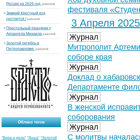
России на 2026 год.
palomnik
фестиваля «Студен
Зимний Крестный ход
состоится !
palomnik
3 Апреля 2025 
Престольный праздник у
Архангела Михаила
palomnik
Журнал
Золотой октябрь в
Митрополит Артеми
Петропавловке.
palomnik
соборе края
Журнал
Доклад о хабаровс
Департаменте фил
Журнал
В женской исправи
соборования
Облако тегов
Журнал
С молитвы началась
"Вера и дело"
"Душа"
"Золотой