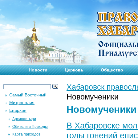
Новости
Церковь
Общество
Хабаровск правосл
Самый Восточный
Новомученики
Митрополия
Новомученики
Епархия
Архипастыри
В Хабаровске мол
Обители и Приходы
годы гонений епи
Карта приходов