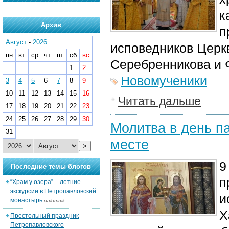
к
Архив
п
Август
-
2026
исповедников Церк
пн
вт
ср
чт
пт
сб
вс
Серебренникова и 
1
2
Новомученики
3
4
5
6
7
8
9
10
11
12
13
14
15
16
Читать дальше
17
18
19
20
21
22
23
24
25
26
27
28
29
30
Молитва в день п
31
месте
>
9
Последние темы блогов
п
“Храм у озера” – летние
экскурсии в Петропавловский
и
монастырь
palomnik
Х
Престольный праздник
Петропавловского