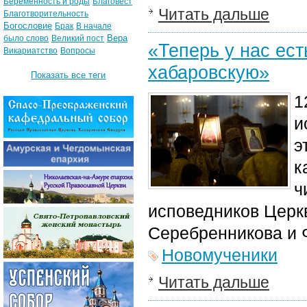
Беременность и роды
Благовест
Читать дальше
Благотворительность
Богословие
Брак
В начале
Вера
было слово
Великий пост
«Теперь у нас ес
Викариатство
Вопросы
хабаровскую»
Показать все теги
1
и
э
к
ч
исповедников Церк
Серебренникова и 
Новомученики
Читать дальше