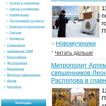
Отделы и учреждения
1
Святые и подвижники
п
Новомученики
Пострадавшие за Христа
г
Комиссия по канонизации
П
Святыни
Документы
Новомученики
Семинария
Церковные СМИ
Читать дальше
Блогосфера
Фотогалерея
Митрополит Артем
Медиатека
священников Лео
Вопросы священнику
Распопова в глав
Архив
Контакты
1
П
Календарь
х