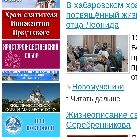
В хабаровском хр
посвящённый жизн
отца Леонида
1
Б
п
п
о
Новомученики
Читать дальше
Жизнеописание с
Серебренникова