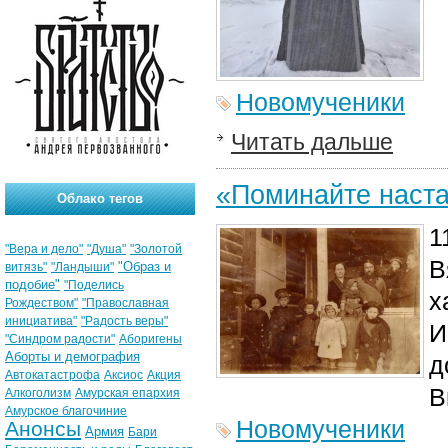
Новомученики
Читать дальше
«Поминайте наста
Облако тегов
1
"Вера и дело"
"Душа"
"Золотой
В
"Образ и
витязь"
"Ландыши"
подобие"
"Поделись
х
Рождеством"
"Православная
инициатива"
"Радость веры"
И
"Синдром радости"
Аборигены
Аборты и демография
д
Автокатастрофа
Аксиос
Акция
В
Алкоголизм
Амурская епархия
Амурское благочиние
Новомученики
Анонсы
Армия
Бари