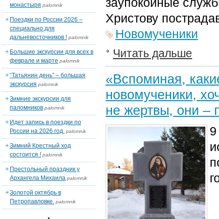
заупокойные службы
монастыря
palomnik
Христову пострада
Поездки по России 2026 –
специально для
Новомученики
дальневосточников !
palomnik
Читать дальше
Большие экскурсии для всех в
феврале и марте
palomnik
«Вспоминая, каки
“Татьянин день” – большая
экскурсия
palomnik
новомученики, хоч
Зимние экскурсии для
не жертвы, они – 
паломников
palomnik
Идет запись в поездки по
9
России на 2026 год.
palomnik
и
Зимний Крестный ход
состоится !
palomnik
п
Престольный праздник у
г
Архангела Михаила
palomnik
Золотой октябрь в
Петропавловке.
palomnik