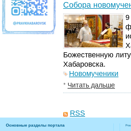
Собора новомучен
9
ф
и
Х
Божественную литу
Хабаровска.
Новомученики
Читать дальше
RSS
Основные разделы портала
Pra