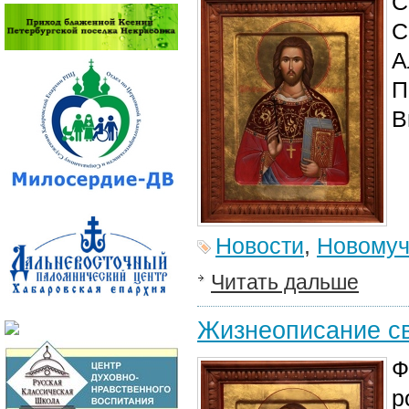
С
С
А
П
В
Новости
,
Новомуч
Читать дальше
Жизнеописание с
Ф
р