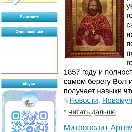
у
г
Вконтакте
с
Однокласники
н
в
п
г
1857 году и полнос
самом берегу Волги
Telegram
получает навыки чт
Новости
,
Новомуч
Читать дальше
Митрополит Артем