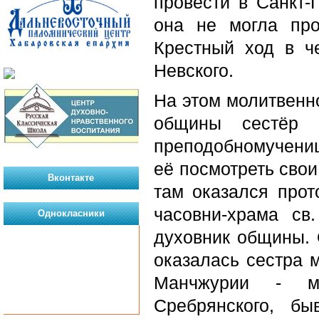
провести в Санкт-П
она не могла про
Крестный ход в че
Невского.
На этом молитвенн
общины сестёр 
преподобномучениц
её посмотреть свои
Вконтакте
там оказался прот
часовни-храма св
Однокласники
духовник общины. 
оказалась сестра 
Манчжурии - м
Сребрянского, бы