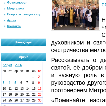
Фотогалерея
с
Медиатека
Вопросы священнику
Н
Архив
ч
Контакты
С
духовником и свя
Календарь
сестричества мило
Архив
Рассказывать о де
Август
-
2026
святой, её добром 
пн
вт
ср
чт
пт
сб
вс
и важную роль в
1
2
руководство другог
3
4
5
6
7
8
9
10
11
12
13
14
15
16
протоиереем Митр
17
18
19
20
21
22
23
«Поминайте наста
24
25
26
27
28
29
30