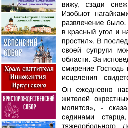
вижу, сзади сне
Изобьют нагайкам
развлечение было. 
в красный угол и 
простил». В после
своей супруги мо
области. За испове
смирение Господь 
исцеления - свидет
Он ежедневно на
жителей окрестных
молится», - сказа
сединами старца
тяжелобольного. 