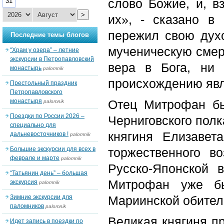
слово Божие, и, в
31
>
их», - сказано в
пережил свою дух
Последние темы блогов
мученическую смерт
“Храм у озера” – летние
экскурсии в Петропавловский
вера в Бога, ни 
монастырь
palomnik
происхождению явл
Престольный праздник
Петропавловского
монастыря
Отец Митрофан бы
palomnik
Поездки по России 2026 –
Черниговского полк
специально для
княгиня Елизавет
дальневосточников !
palomnik
Большие экскурсии для всех в
торжественного в
феврале и марте
palomnik
Русско-Японской 
“Татьянин день” – большая
Митрофан уже бы
экскурсия
palomnik
Зимние экскурсии для
Мариинской обител
паломников
palomnik
Великая княгиня пр
Идет запись в поездки по