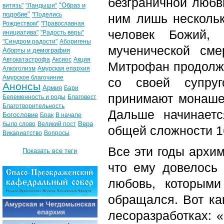
безграничной любв
"Образ и
витязь"
"Ландыши"
подобие"
"Поделись
ним лишь нескольк
Рождеством"
"Православная
человек Божий,
инициатива"
"Радость веры"
"Синдром радости"
Аборигены
мученической сме
Аборты и демография
Автокатастрофа
Аксиос
Акция
Митрофан продолжи
Алкоголизм
Амурская епархия
Амурское благочиние
со своей супруг
Анонсы
Армия
Бари
принимают монашес
Беременность и роды
Благовест
Благотворительность
Дальше начинаетс
Богословие
Брак
В начале
Вера
было слово
Великий пост
общей сложности 16
Викариатство
Вопросы
Все эти годы архим
Показать все теги
что ему довелось 
любовь, которым
обращался. Вот ка
лесоразработках: 