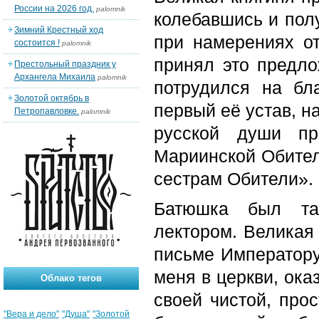
России на 2026 год.
palomnik
колебавшись и пол
Зимний Крестный ход
при намерениях от
состоится !
palomnik
принял это предло
Престольный праздник у
Архангела Михаила
palomnik
потрудился на бл
Золотой октябрь в
первый её устав, н
Петропавловке.
palomnik
русской души пр
Мариинской Обител
сестрам Обители».
Батюшка был тал
лектором. Великая
письме Императору
меня в церкви, ок
Облако тегов
своей чистой, про
"Вера и дело"
"Душа"
"Золотой