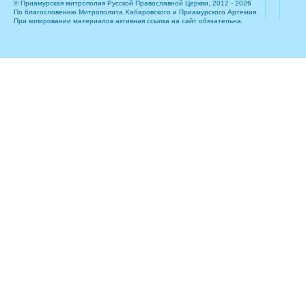
© Приамурская митрополия Русской Православной Церкви, 2012 - 2026
По благословению Митрополита Хабаровского и Приамурского Артемия.
При копировании материалов активная ссылка на сайт обязательна.