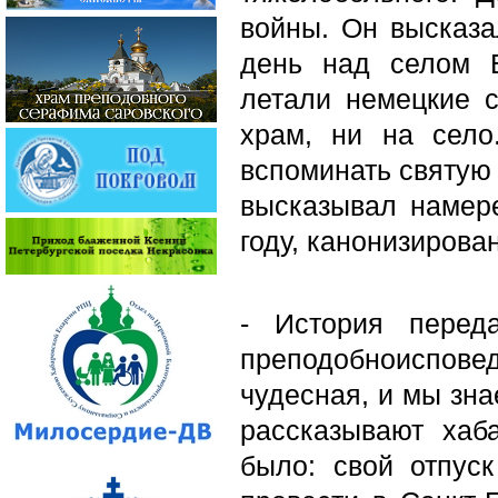
войны. Он высказа
день над селом В
летали немецкие 
храм, ни на село
вспоминать святую 
высказывал намере
году, канонизирова
- История перед
преподобноиспов
чудесная, и мы зна
рассказывают хаб
было: свой отпус