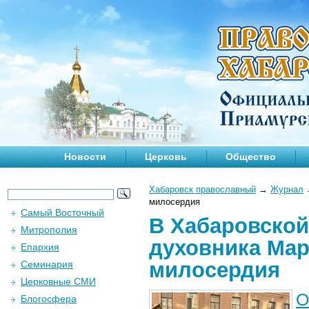
Новости
Церковь
Общество
Хабаровск православный
→
Журнал
милосердия
Самый Восточный
В Хабаровской
Митрополия
духовника Ма
Епархия
милосердия
Семинария
Церковные СМИ
О
Блогосфера