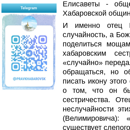
Елисаветы - обще
Telegram
Хабаровской общин
И именно отец 
случайность, а Бож
поделиться мощам
хабаровским сес
«случайно» передал
обращаться, но о
писать икону этого
о том, что он б
сестричества. От
неслучайности эти
(Велимировича):
существует слепого