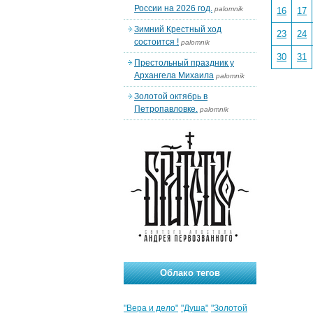
России на 2026 год.
palomnik
16
17
Зимний Крестный ход
23
24
состоится !
palomnik
30
31
Престольный праздник у
Архангела Михаила
palomnik
Золотой октябрь в
Петропавловке.
palomnik
Облако тегов
"Вера и дело"
"Душа"
"Золотой