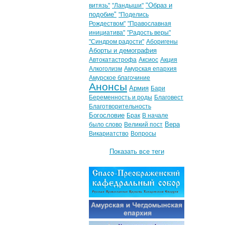
"Образ и
витязь"
"Ландыши"
подобие"
"Поделись
Рождеством"
"Православная
инициатива"
"Радость веры"
"Синдром радости"
Аборигены
Аборты и демография
Автокатастрофа
Аксиос
Акция
Алкоголизм
Амурская епархия
Амурское благочиние
Анонсы
Армия
Бари
Беременность и роды
Благовест
Благотворительность
Богословие
Брак
В начале
Вера
было слово
Великий пост
Викариатство
Вопросы
Показать все теги