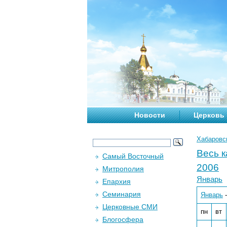
Новости
Церковь
Хабаровс
Весь 
Самый Восточный
2006
Митрополия
Январь
Епархия
Семинария
Январь
Церковные СМИ
пн
вт
Блогосфера