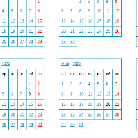
1
1
2
3
4
5
4
5
6
7
8
6
7
8
9
10
11
12
11
12
13
14
15
13
14
15
16
17
18
19
18
19
20
21
22
20
21
22
23
24
25
26
25
26
27
28
29
27
28
-
2023
Май
-
2023
ср
чт
пт
сб
вс
пн
вт
ср
чт
пт
сб
вс
1
2
1
2
3
4
5
6
7
5
6
7
8
9
8
9
10
11
12
13
14
12
13
14
15
16
15
16
17
18
19
20
21
19
20
21
22
23
22
23
24
25
26
27
28
26
27
28
29
30
29
30
31