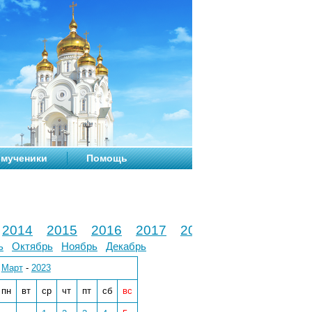
мученики
Помощь
2014
2015
2016
2017
2018
2019
2020
ь
Октябрь
Ноябрь
Декабрь
Март
-
2023
пн
вт
ср
чт
пт
сб
вс