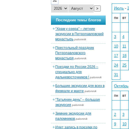
31
Июль
-
>
пн
вт
Последние темы блогов
“Храм у озера” – летние
экскурсии в Петропавловский
3
4
монастырь
palomnik
10
11
Престольный праздник
Петропавловского
17
18
монастыря
palomnik
24
25
Поездки по России 2026 –
специально для
31
дальневосточников !
palomnik
Большие экскурсии для всех в
Октябрь
феврале и марте
palomnik
пн
вт
“Татьянин день” – большая
экскурсия
palomnik
Зимние экскурсии для
2
3
паломников
palomnik
9
10
Идет запись в поездки по