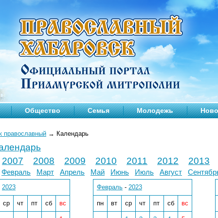
Общество
Семья
Молодежь
Ново
к православный
→
Календарь
календарь
2007
2008
2009
2010
2011
2012
2013
Февраль
Март
Апрель
Май
Июнь
Июль
Август
Сентябр
-
2023
Февраль
-
2023
ср
чт
пт
сб
вс
пн
вт
ср
чт
пт
сб
вс