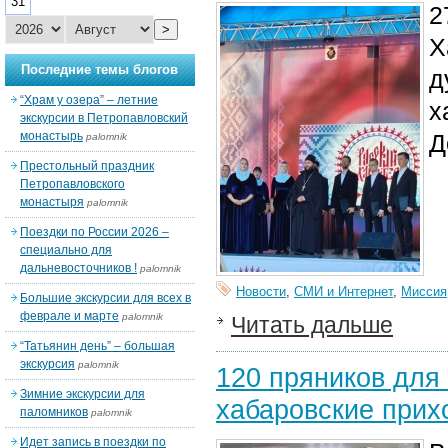
31
2
>
Х
Последние темы блогов
д
“Храм у озера” – летние
х
экскурсии в Петропавловский
монастырь
Д
palomnik
Престольный праздник
Петропавловского
монастыря
palomnik
Поездки по России 2026 –
специально для
дальневосточников !
palomnik
Новости
,
СМИ и Интернет
,
Миссия
Большие экскурсии для всех в
феврале и марте
palomnik
Читать дальше
“Татьянин день” – большая
экскурсия
palomnik
120 пряников для
Зимние экскурсии для
хабаровские прих
паломников
palomnik
Идет запись в поездки по