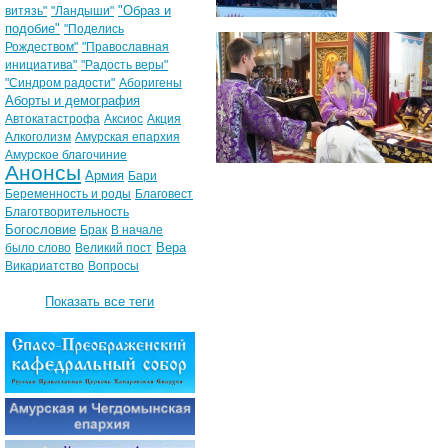
"Образ и
витязь"
"Ландыши"
подобие"
"Поделись
Рождеством"
"Православная
инициатива"
"Радость веры"
"Синдром радости"
Аборигены
Аборты и демография
Автокатастрофа
Аксиос
Акция
Алкоголизм
Амурская епархия
Амурское благочиние
Анонсы
Армия
Бари
Беременность и роды
Благовест
Благотворительность
Богословие
Брак
В начале
Вера
было слово
Великий пост
Викариатство
Вопросы
Показать все теги