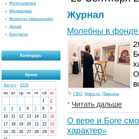
Фотогалерея
Медиатека
Журнал
Вопросы священнику
Архив
Молебны в фонде
Контакты
2
Б
Календарь
х
О
Архив
в
Август
-
2026
пн
вт
ср
чт
пт
сб
вс
СВО
,
Новости
,
Приходы
1
2
Читать дальше
3
4
5
6
7
8
9
10
11
12
13
14
15
16
О вере и Боге смо
17
18
19
20
21
22
23
характер»
24
25
26
27
28
29
30