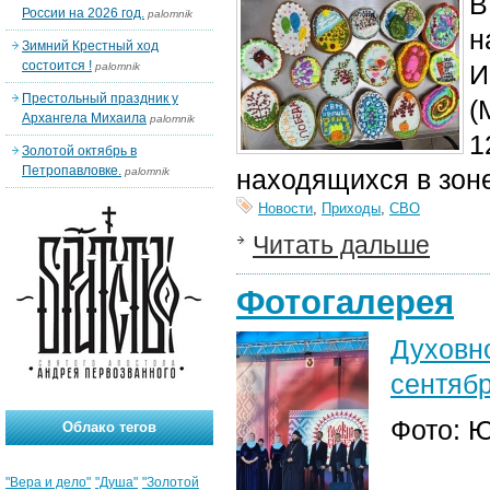
В
России на 2026 год.
palomnik
н
Зимний Крестный ход
состоится !
И
palomnik
Престольный праздник у
(
Архангела Михаила
palomnik
1
Золотой октябрь в
Петропавловке.
находящихся в зон
palomnik
Новости
,
Приходы
,
СВО
Читать дальше
Фотогалерея
Духовно
сентябр
Фото: 
Облако тегов
"Вера и дело"
"Душа"
"Золотой