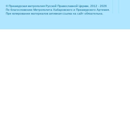
© Приамурская митрополия Русской Православной Церкви, 2012 - 2026
По благословению Митрополита Хабаровского и Приамурского Артемия.
При копировании материалов активная ссылка на сайт обязательна.