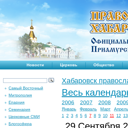
Новости
Церковь
Общество
Хабаровск правосл
Самый Восточный
Весь календар
Митрополия
2006
2007
2008
200
Епархия
Январь
Февраль
Март
Апрел
Семинария
1
2
3
4
5
6
7
8
9
10
11
12
13
Церковные СМИ
29 Сентября 2
Блогосфера