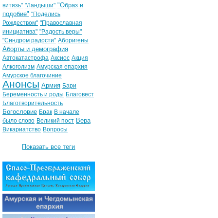
"Образ и
витязь"
"Ландыши"
подобие"
"Поделись
Рождеством"
"Православная
инициатива"
"Радость веры"
"Синдром радости"
Аборигены
Аборты и демография
Автокатастрофа
Аксиос
Акция
Алкоголизм
Амурская епархия
Амурское благочиние
Анонсы
Армия
Бари
Беременность и роды
Благовест
Благотворительность
Богословие
Брак
В начале
Вера
было слово
Великий пост
Викариатство
Вопросы
Показать все теги