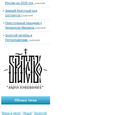
России на 2026 год.
palomnik
Зимний Крестный ход
состоится !
palomnik
Престольный праздник у
Архангела Михаила
palomnik
Золотой октябрь в
Петропавловке.
palomnik
Облако тегов
"Вера и дело"
"Душа"
"Золотой