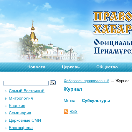
Новости
Церковь
Общество
Хабаровск православный
→
Журнал
Журнал
Самый Восточный
Митрополия
Метка —
Субкультуры
.
Епархия
RSS
Семинария
Церковные СМИ
Блогосфера