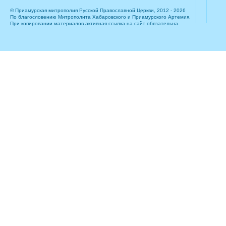
© Приамурская митрополия Русской Православной Церкви, 2012 - 2026
По благословению Митрополита Хабаровского и Приамурского Артемия.
При копировании материалов активная ссылка на сайт обязательна.