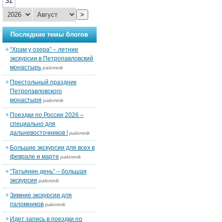
31
>
Последние темы блогов
“Храм у озера” – летние
экскурсии в Петропавловский
монастырь
palomnik
Престольный праздник
Петропавловского
монастыря
palomnik
Поездки по России 2026 –
специально для
дальневосточников !
palomnik
Большие экскурсии для всех в
феврале и марте
palomnik
“Татьянин день” – большая
экскурсия
palomnik
Зимние экскурсии для
паломников
palomnik
Идет запись в поездки по