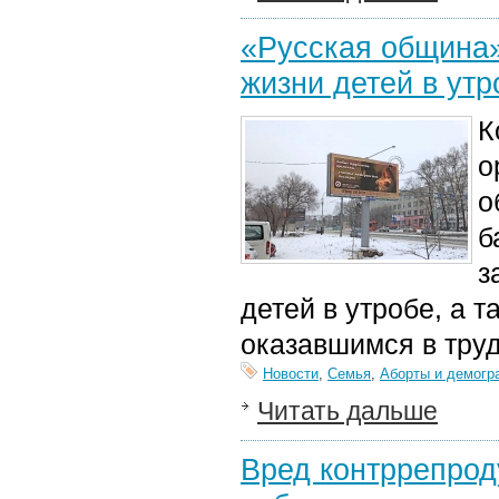
«Русская община»
жизни детей в утр
К
о
о
б
з
детей в утробе, а
оказавшимся в тру
Новости
,
Семья
,
Аборты и демогр
Читать дальше
Вред контррепрод