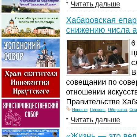
Читать дальше
Хабаровская епар
снижению числа а
6
ц
с
В
совещании по сове
отношении искусст
Правительстве Хаба
Новости
,
Церковь
,
Общество
,
Сем
Читать дальше
«Жизнь — это вел