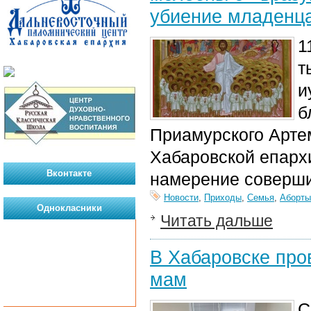
убиение младенца
1
т
и
б
Приамурского Арте
Хабаровской епарх
Вконтакте
намерение совершит
Новости
,
Приходы
,
Семья
,
Аборты
Однокласники
Читать дальше
В Хабаровске про
мам
С