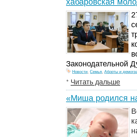
хабаровская моло
2
с
т
к
в
Законодательной Д
Новости
,
Семья
,
Аборты и демогр
Читать дальше
«Миша родился на
В
к
н