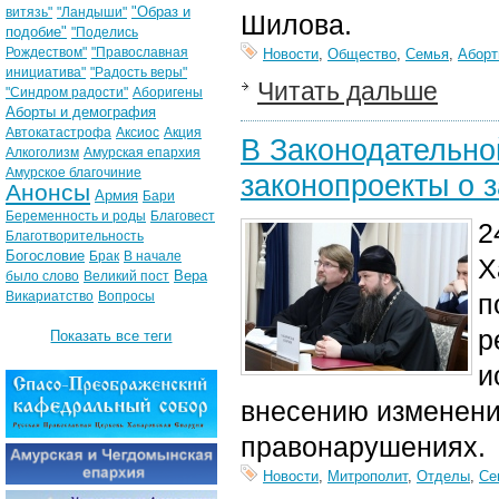
"Образ и
витязь"
"Ландыши"
Шилова.
подобие"
"Поделись
Рождеством"
"Православная
Новости
,
Общество
,
Семья
,
Аборт
инициатива"
"Радость веры"
Читать дальше
"Синдром радости"
Аборигены
Аборты и демография
Автокатастрофа
Аксиос
Акция
В Законодательно
Алкоголизм
Амурская епархия
Амурское благочиние
законопроекты о 
Анонсы
Армия
Бари
Беременность и роды
Благовест
2
Благотворительность
Богословие
Брак
В начале
Х
Вера
было слово
Великий пост
Викариатство
Вопросы
п
р
Показать все теги
и
внесению изменени
правонарушениях.
Новости
,
Митрополит
,
Отделы
,
Се