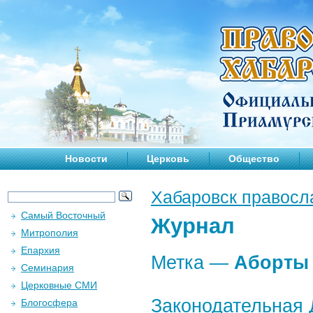
Новости
Церковь
Общество
Хабаровск правосл
Самый Восточный
Журнал
Митрополия
Епархия
Метка —
Аборты
Семинария
Церковные СМИ
Законодательная 
Блогосфера