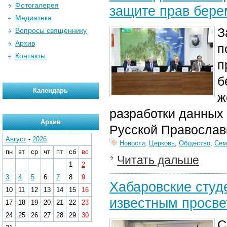
Фотогалерея
защите прав бер
Медиатека
З
Вопросы священнику
Архив
п
Контакты
п
б
Календарь
ж
разработки данных
Архив
Русской Православ
Август
-
2026
Новости
,
Церковь
,
Общество
,
Сем
пн
вт
ср
чт
пт
сб
вс
Читать дальше
1
2
3
4
5
6
7
8
9
Хабаровские студ
10
11
12
13
14
15
16
известным просве
17
18
19
20
21
22
23
24
25
26
27
28
29
30
С