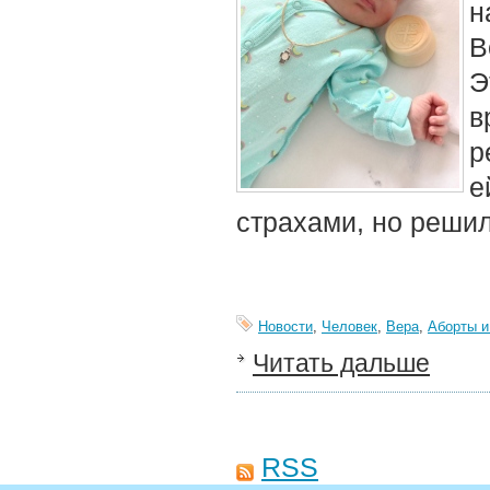
н
В
Э
в
р
е
страхами, но решил
Новости
,
Человек
,
Вера
,
Аборты и
Читать дальше
RSS