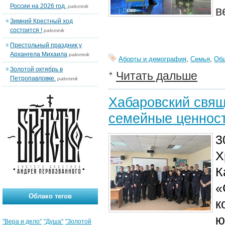
России на 2026 год.
palomnik
в
Зимний Крестный ход
состоится !
palomnik
Престольный праздник у
Архангела Михаила
palomnik
Аборты и демография
,
Семья
,
Об
Золотой октябрь в
Читать дальше
Петропавловке.
palomnik
Хабаровский свящ
семейные ценнос
3
Х
К
«
Облако тегов
к
ю
"Вера и дело"
"Душа"
"Золотой