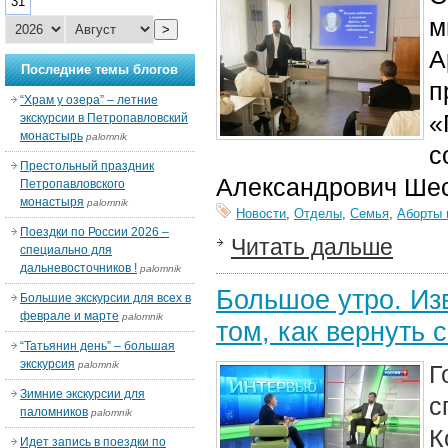
31
м
>
А
Последние темы блогов
п
“Храм у озера” – летние
«
экскурсии в Петропавловский
монастырь
palomnik
с
Престольный праздник
Александрович Шес
Петропавловского
монастыря
palomnik
Новости
,
Отделы
,
Семья
,
Аборты 
Поездки по России 2026 –
Читать дальше
специально для
дальневосточников !
palomnik
Большое утро. Из
Большие экскурсии для всех в
феврале и марте
palomnik
том, как вернуть
“Татьянин день” – большая
экскурсия
palomnik
Г
Зимние экскурсии для
с
паломников
palomnik
К
Идет запись в поездки по