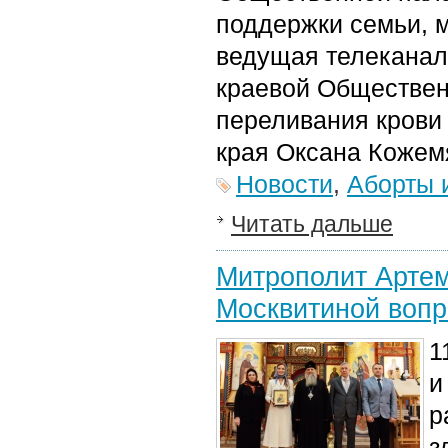
поддержки семьи, 
ведущая телекана
краевой Обществен
переливания крови
края
Оксана Кожем
Новости
,
Аборты 
Читать дальше
Митрополит Артем
Москвитиной вопр
1
и
р
з