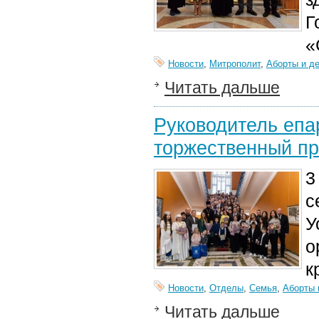
Г
«
Новости
,
Митрополит
,
Аборты и д
Читать дальше
Руководитель епа
торжественный п
3
с
У
о
к
Новости
,
Отделы
,
Семья
,
Аборты 
Читать дальше