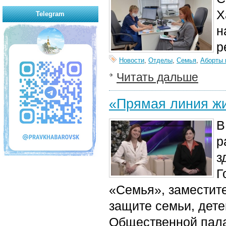
Х
Telegram
н
р
Новости
,
Отделы
,
Семья
,
Аборты 
Читать дальше
«Прямая линия жи
В
р
з
Г
«Семья», заместит
защите семьи, дет
Общественной пала