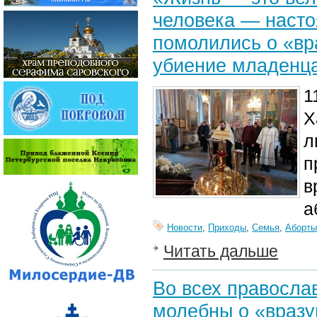
человека — насто
помолились о «в
убиение младенца
1
Х
л
п
в
а
Новости
,
Приходы
,
Семья
,
Аборты
Читать дальше
Во всех правосла
молебны о «враз