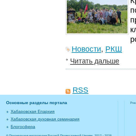
К
п
п
к
р
Новости
,
РКШ
Читать дальше
RSS
Основные разделы портала
Pra
Хабаровская Епархия
Хабаровская духовная семинария
Блогосфера
© Приамурская митрополия Русской Православной Церкви, 2012 - 2026