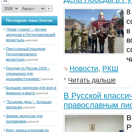
31
>
8
с
Последние темы блогов
в
“Храм у озера” – летние
экскурсии в Петропавловский
в
монастырь
palomnik
с
Престольный праздник
Петропавловского
ч
монастыря
palomnik
Новости
,
РКШ
Поездки по России 2026 –
специально для
Читать дальше
дальневосточников !
palomnik
Большие экскурсии для всех в
феврале и марте
В Русской класси
palomnik
“Татьянин день” – большая
православным пи
экскурсия
palomnik
В
Зимние экскурсии для
паломников
palomnik
Р
Идет запись в поездки по