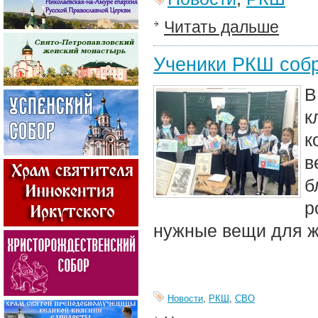
Читать дальше
Ученики РКШ соб
В
к
к
в
б
р
нужные вещи для ж
Новости
,
РКШ
,
СВО