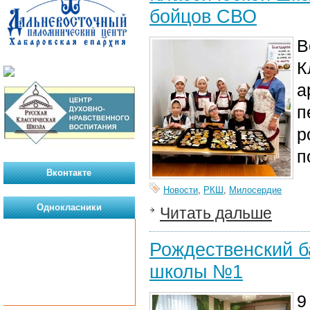
бойцов СВО
В
К
а
п
р
п
Вконтакте
Новости
,
РКШ
,
Милосердие
Однокласники
Читать дальше
Рождественский б
школы №1
9