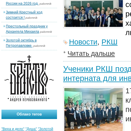
с
России на 2026 год.
palomnik
р
Зимний Крестный ход
состоится !
palomnik
х
Престольный праздник у
л
Архангела Михаила
palomnik
Новости
,
РКШ
Золотой октябрь в
Петропавловке.
palomnik
Читать дальше
Ученики РКШ позд
интерната для ин
1
п
Облако тегов
и
"Вера и дело"
"Душа"
"Золотой