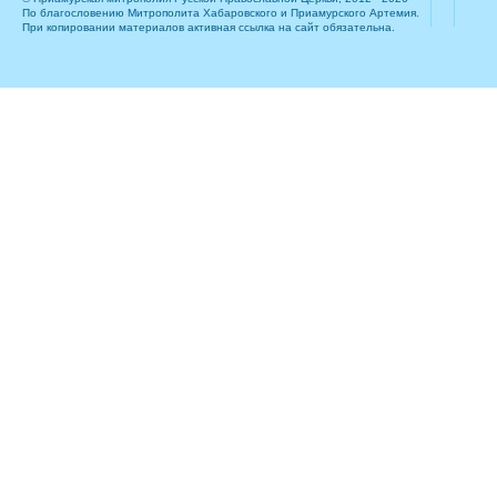
По благословению Митрополита Хабаровского и Приамурского Артемия.
При копировании материалов активная ссылка на сайт обязательна.