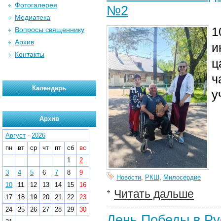
Фотогалерея
№2
Медиатека
1
Вопросы священнику
Архив
и
Контакты
ц
ч
Календарь
у
Архив
Август
-
2026
пн
вт
ср
чт
пт
сб
вс
1
2
3
4
5
6
7
8
9
Новости
,
РКШ
,
Милосердие
10
11
12
13
14
15
16
Читать дальше
17
18
19
20
21
22
23
24
25
26
27
28
29
30
День Победы в Ру