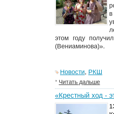
р
в
у
л
этом году получи
(Вениаминова)».
Новости
,
РКШ
Читать дальше
«Крестный ход - 
1