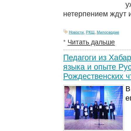
у
нетерпением ждут и
Новости
,
РКШ
,
Милосердие
Читать дальше
Педагоги из Хаба
языка и опыте Ру
Рождественских ч
В
е