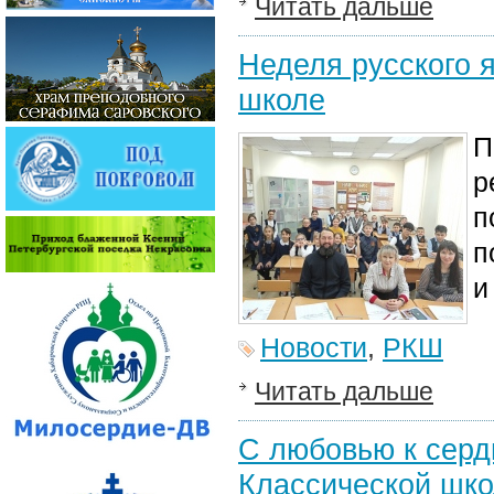
Читать дальше
Неделя русского 
школе
П
р
п
п
и
Новости
,
РКШ
Читать дальше
С любовью к серд
Классической шко