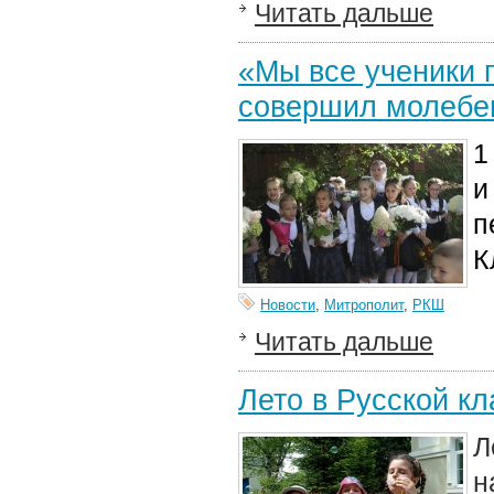
Читать дальше
«Мы все ученики 
совершил молебен
1
и
п
К
Новости
,
Митрополит
,
РКШ
Читать дальше
Лето в Русской к
Л
н