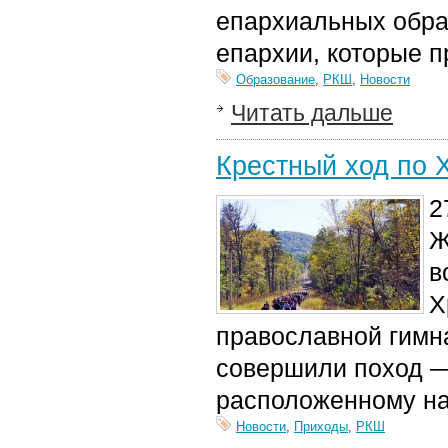
епархиальных обра
епархии, которые п
Образование
,
РКШ
,
Новости
Читать дальше
Крестный ход по 
2
Ж
в
Х
православной гимн
совершили поход — 
расположенному на 
Новости
,
Приходы
,
РКШ