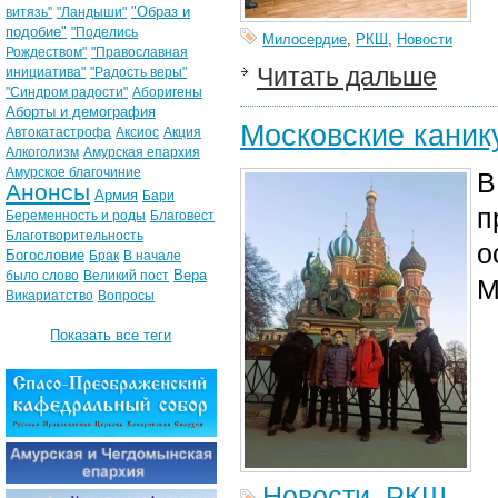
"Образ и
витязь"
"Ландыши"
подобие"
"Поделись
Милосердие
,
РКШ
,
Новости
Рождеством"
"Православная
Читать дальше
инициатива"
"Радость веры"
"Синдром радости"
Аборигены
Аборты и демография
Московские каник
Автокатастрофа
Аксиос
Акция
Алкоголизм
Амурская епархия
Амурское благочиние
Анонсы
Армия
Бари
п
Беременность и роды
Благовест
Благотворительность
о
Богословие
Брак
В начале
Вера
было слово
Великий пост
М
Викариатство
Вопросы
Показать все теги
Новости
,
РКШ