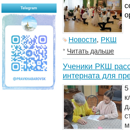
с
Telegram
о
Новости
,
РКШ
Читать дальше
Ученики РКШ расс
интерната для пр
5
к
д
с
м