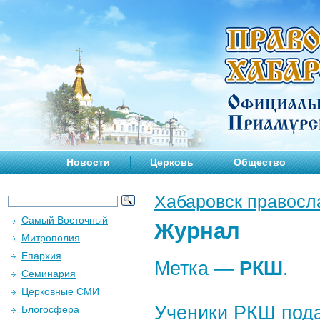
Новости
Церковь
Общество
Хабаровск правосл
Самый Восточный
Журнал
Митрополия
Епархия
Метка —
РКШ
.
Семинария
Церковные СМИ
Ученики РКШ под
Блогосфера