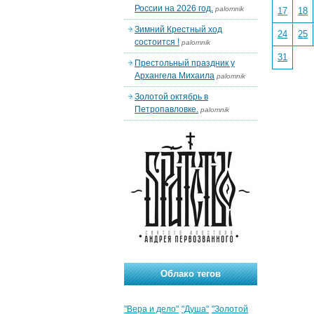
России на 2026 год.
palomnik
17
18
Зимний Крестный ход
24
25
состоится !
palomnik
31
Престольный праздник у
Архангела Михаила
palomnik
Золотой октябрь в
Петропавловке.
palomnik
Облако тегов
"Вера и дело"
"Душа"
"Золотой