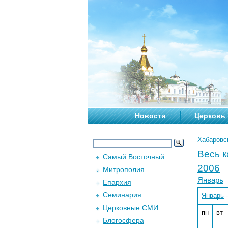
Новости
Церковь
Хабаровс
Весь 
Самый Восточный
2006
Митрополия
Январь
Епархия
Семинария
Январь
Церковные СМИ
пн
вт
Блогосфера