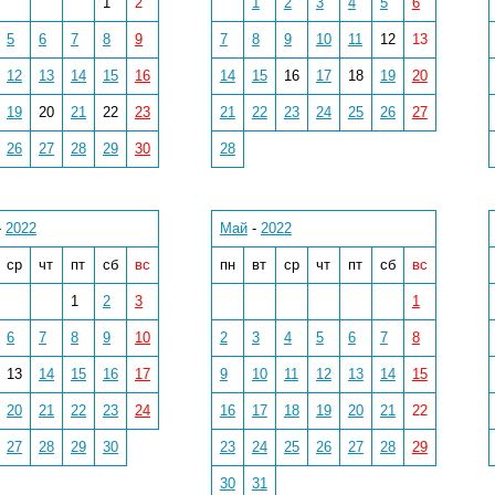
1
2
1
2
3
4
5
6
5
6
7
8
9
7
8
9
10
11
12
13
12
13
14
15
16
14
15
16
17
18
19
20
19
20
21
22
23
21
22
23
24
25
26
27
26
27
28
29
30
28
-
2022
Май
-
2022
ср
чт
пт
сб
вс
пн
вт
ср
чт
пт
сб
вс
1
2
3
1
6
7
8
9
10
2
3
4
5
6
7
8
13
14
15
16
17
9
10
11
12
13
14
15
20
21
22
23
24
16
17
18
19
20
21
22
27
28
29
30
23
24
25
26
27
28
29
30
31