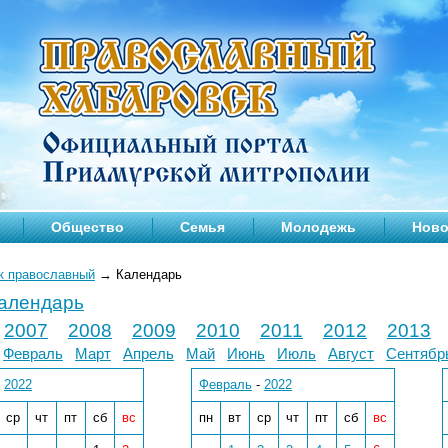
Общество
Семья
Молодежь
Ново
к православный
→
Календарь
календарь
2007
2008
2009
2010
2011
2012
2013
Февраль
Март
Апрель
Май
Июнь
Июль
Август
Сентябр
-
2022
Февраль
-
2022
ср
чт
пт
сб
вс
пн
вт
ср
чт
пт
сб
вс