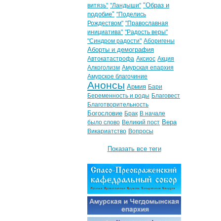
"Образ и
витязь"
"Ландыши"
подобие"
"Поделись
Рождеством"
"Православная
инициатива"
"Радость веры"
"Синдром радости"
Аборигены
Аборты и демография
Автокатастрофа
Аксиос
Акция
Алкоголизм
Амурская епархия
Амурское благочиние
Анонсы
Армия
Бари
Беременность и роды
Благовест
Благотворительность
Богословие
Брак
В начале
Вера
было слово
Великий пост
Викариатство
Вопросы
Показать все теги