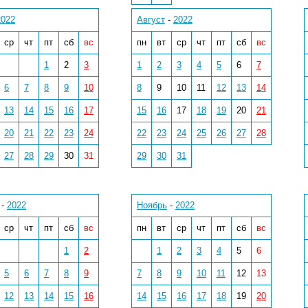
2022
Август
-
2022
ср
чт
пт
сб
вс
пн
вт
ср
чт
пт
сб
вс
1
2
3
1
2
3
4
5
6
7
6
7
8
9
10
8
9
10
11
12
13
14
13
14
15
16
17
15
16
17
18
19
20
21
20
21
22
23
24
22
23
24
25
26
27
28
27
28
29
30
31
29
30
31
-
2022
Ноябрь
-
2022
ср
чт
пт
сб
вс
пн
вт
ср
чт
пт
сб
вс
1
2
1
2
3
4
5
6
5
6
7
8
9
7
8
9
10
11
12
13
12
13
14
15
16
14
15
16
17
18
19
20