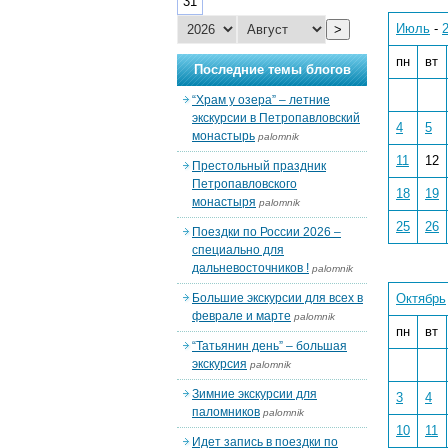
31
Июль
-
>
пн
вт
Последние темы блогов
“Храм у озера” – летние
экскурсии в Петропавловский
4
5
монастырь
palomnik
11
12
Престольный праздник
Петропавловского
18
19
монастыря
palomnik
25
26
Поездки по России 2026 –
специально для
дальневосточников !
palomnik
Большие экскурсии для всех в
Октябрь
феврале и марте
palomnik
пн
вт
“Татьянин день” – большая
экскурсия
palomnik
Зимние экскурсии для
3
4
паломников
palomnik
10
11
Идет запись в поездки по