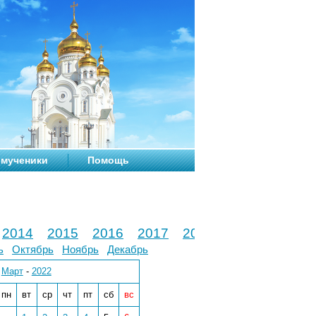
мученики
Помощь
2014
2015
2016
2017
2018
2019
2020
ь
Октябрь
Ноябрь
Декабрь
Март
-
2022
пн
вт
ср
чт
пт
сб
вс