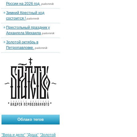
России на 2026 год.
palomnik
Зимний Крестный ход
состоится !
palomnik
Престольный праздник у
Архангела Михаила
palomnik
Золотой октябрь в
Петропавловке.
palomnik
Облако тегов
"Вера и дело"
"Душа"
"Золотой