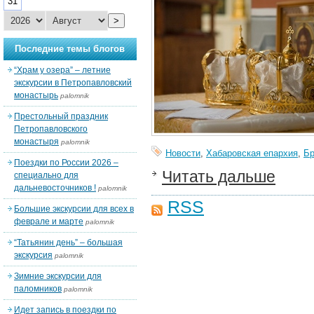
31
>
Последние темы блогов
“Храм у озера” – летние
экскурсии в Петропавловский
монастырь
palomnik
Престольный праздник
Петропавловского
монастыря
palomnik
Новости
,
Хабаровская епархия
,
Бр
Поездки по России 2026 –
Читать дальше
специально для
дальневосточников !
palomnik
RSS
Большие экскурсии для всех в
феврале и марте
palomnik
“Татьянин день” – большая
экскурсия
palomnik
Зимние экскурсии для
паломников
palomnik
Идет запись в поездки по