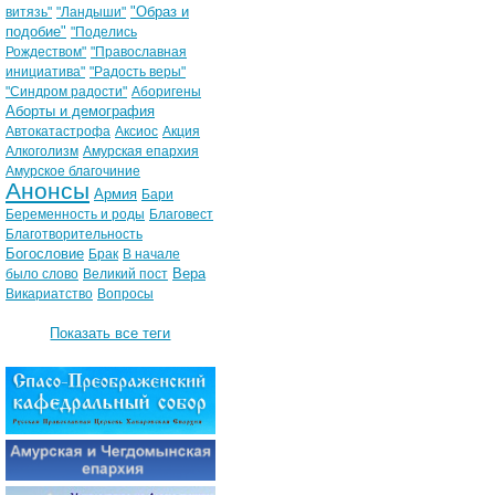
"Образ и
витязь"
"Ландыши"
подобие"
"Поделись
Рождеством"
"Православная
инициатива"
"Радость веры"
"Синдром радости"
Аборигены
Аборты и демография
Автокатастрофа
Аксиос
Акция
Алкоголизм
Амурская епархия
Амурское благочиние
Анонсы
Армия
Бари
Беременность и роды
Благовест
Благотворительность
Богословие
Брак
В начале
Вера
было слово
Великий пост
Викариатство
Вопросы
Показать все теги