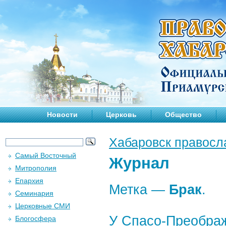
Новости
Церковь
Общество
Хабаровск правосл
Самый Восточный
Журнал
Митрополия
Епархия
Метка —
Брак
.
Семинария
Церковные СМИ
У Спасо-Преображ
Блогосфера