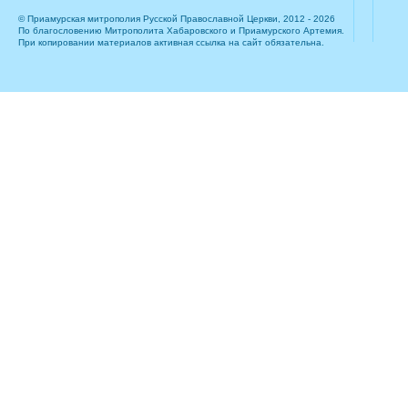
© Приамурская митрополия Русской Православной Церкви, 2012 - 2026
По благословению Митрополита Хабаровского и Приамурского Артемия.
При копировании материалов активная ссылка на сайт обязательна.