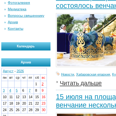
Фотогалерея
состоялось венча
Медиатека
Вопросы священнику
Архив
Контакты
Календарь
Архив
Август
-
2026
Новости
,
Хабаровская епархия
,
Ку
пн
вт
ср
чт
пт
сб
вс
Читать дальше
1
2
3
4
5
6
7
8
9
15 июля на площа
10
11
12
13
14
15
16
венчание несколь
17
18
19
20
21
22
23
24
25
26
27
28
29
30