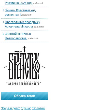
России на 2026 год.
palomnik
Зимний Крестный ход
состоится !
palomnik
Престольный праздник у
Архангела Михаила
palomnik
Золотой октябрь в
Петропавловке.
palomnik
Облако тегов
"Вера и дело"
"Душа"
"Золотой