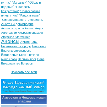
"Образ и
витязь"
"Ландыши"
подобие"
"Поделись
Рождеством"
"Православная
инициатива"
"Радость веры"
"Синдром радости"
Аборигены
Аборты и демография
Автокатастрофа
Аксиос
Акция
Алкоголизм
Амурская епархия
Амурское благочиние
Анонсы
Армия
Бари
Беременность и роды
Благовест
Благотворительность
Богословие
Брак
В начале
Вера
было слово
Великий пост
Викариатство
Вопросы
Показать все теги