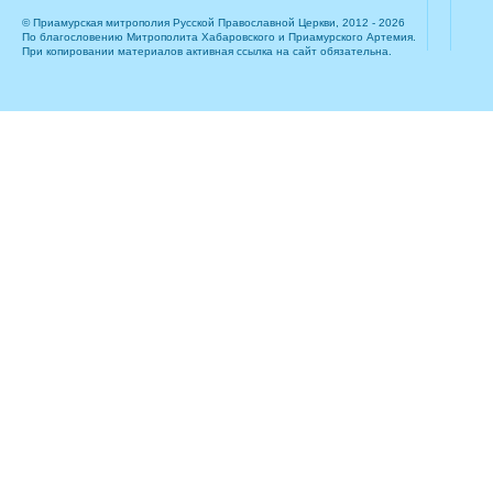
© Приамурская митрополия Русской Православной Церкви, 2012 - 2026
По благословению Митрополита Хабаровского и Приамурского Артемия.
При копировании материалов активная ссылка на сайт обязательна.