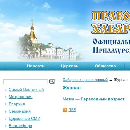
Новости
Церковь
Общество
Хабаровск православный
→
Журнал
Журнал
Самый Восточный
Митрополия
Метка —
Переходный возраст
.
Епархия
RSS
Семинария
Церковные СМИ
Блогосфера