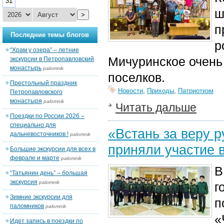
31
ш
>
п
Последние темы блогов
р
“Храм у озера” – летние
Мичуринское очень 
экскурсии в Петропавловский
монастырь
palomnik
поселков.
Престольный праздник
Новости
,
Приходы
,
Патриотизм
Петропавловского
монастыря
palomnik
Читать дальше
Поездки по России 2026 –
специально для
«Встань за веру 
дальневосточников !
palomnik
приняли участие 
Большие экскурсии для всех в
феврале и марте
palomnik
В
“Татьянин день” – большая
экскурсия
palomnik
г
Зимние экскурсии для
п
паломников
palomnik
«
Идет запись в поездки по