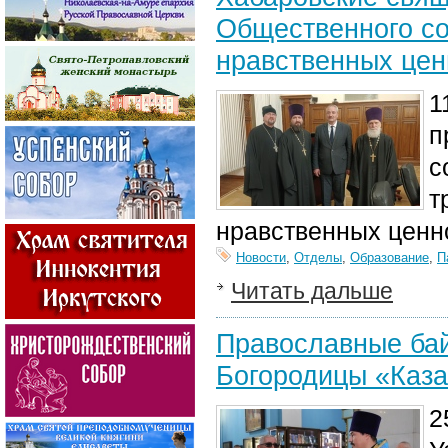
Общественного со
нравственных цен
1
п
с
т
нравственных ценно
Новости
,
Отделы
,
Образование
,
П
Читать дальше
Православные бай
Богородицы «Каза
2