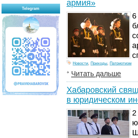
армия»
Telegram
6
б
с
а
с
Новости
,
Приходы
,
Патриотизм
Читать дальше
Хабаровский свящ
в юридическом ин
2
ю
Ш