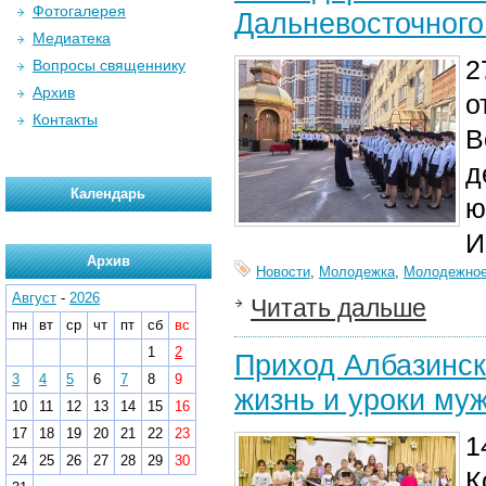
Фотогалерея
Дальневосточного
Медиатека
2
Вопросы священнику
Архив
о
Контакты
В
д
Календарь
ю
И
Архив
Новости
,
Молодежка
,
Молодежное
Август
-
2026
Читать дальше
пн
вт
ср
чт
пт
сб
вс
1
2
Приход Албазинск
3
4
5
6
7
8
9
жизнь и уроки му
10
11
12
13
14
15
16
17
18
19
20
21
22
23
1
24
25
26
27
28
29
30
К