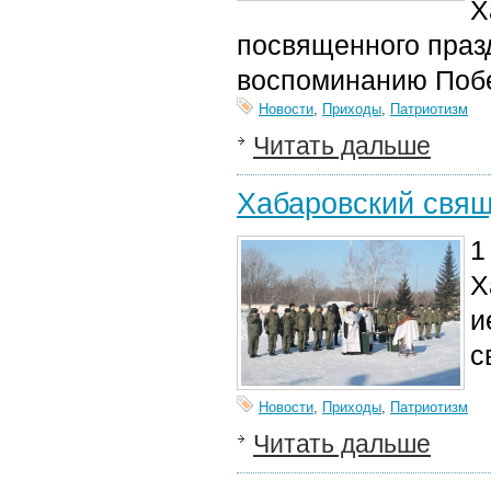
Х
посвященного праз
воспоминанию Побе
Новости
,
Приходы
,
Патриотизм
Читать дальше
Хабаровский свящ
1
Х
и
с
Новости
,
Приходы
,
Патриотизм
Читать дальше