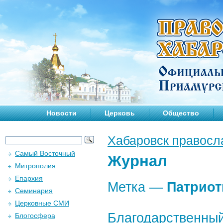
Новости
Церковь
Общество
Хабаровск правосл
Самый Восточный
Журнал
Митрополия
Епархия
Метка —
Патриот
Семинария
Церковные СМИ
Благодарственный
Блогосфера