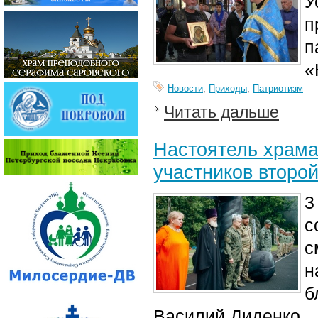
У
п
п
«
Новости
,
Приходы
,
Патриотизм
Читать дальше
Настоятель храма
участников второ
3
с
с
н
б
Василий Диденко.