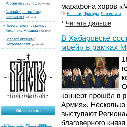
России на 2026 год.
palomnik
марафона хоров «
Зимний Крестный ход
Новости
,
Приходы
,
Патриотизм
состоится !
palomnik
Читать дальше
Престольный праздник у
Архангела Михаила
palomnik
В Хабаровске сос
Золотой октябрь в
Петропавловке.
palomnik
моей» в рамках 
1
г
к
О
концерт прошёл в 
Армия». Несколько
Облако тегов
выступают Регионал
благоверного князя
"Вера и дело"
"Душа"
"Золотой