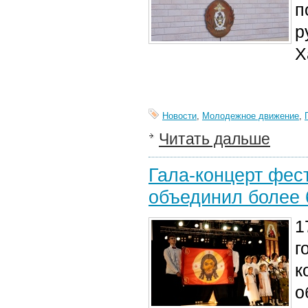
п
р
Х
Новости
,
Молодежное движение
,
Читать дальше
Гала-концерт фес
объединил более 
1
г
к
о