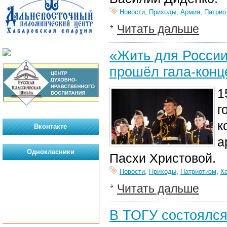
Новости
,
Приходы
,
Армия
,
Патрио
Читать дальше
«Жить для России
прошёл гала-конц
1
г
к
Вконтакте
а
Однокласники
Пасхи Христовой.
Новости
,
Приходы
,
Патриотизм
,
К
Читать дальше
В ТОГУ состоялся