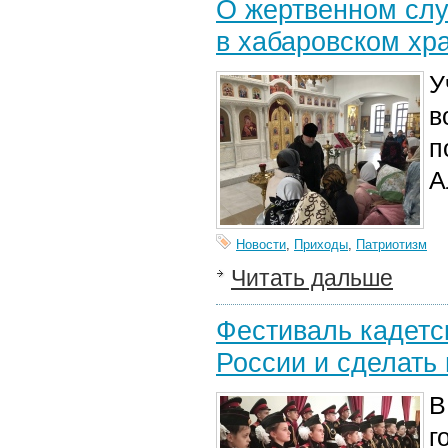
О жертвенном слу
в хабаровском хр
У
в
п
А
Новости
,
Приходы
,
Патриотизм
Читать дальше
Фестиваль кадетск
России и сделать 
В
г