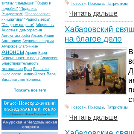
"Образ и
витязь"
"Ландыши"
Новости
,
Приходы
,
Патриотизм
подобие"
"Поделись
Читать дальше
Рождеством"
"Православная
инициатива"
"Радость веры"
"Синдром радости"
Аборигены
Хабаровский свящ
Аборты и демография
Автокатастрофа
Аксиос
Акция
на благое дело
Алкоголизм
Амурская епархия
Амурское благочиние
В
Анонсы
Армия
Бари
Беременность и роды
Благовест
в
Благотворительность
Богословие
Д
Брак
В начале
Вера
было слово
Великий пост
и
Викариатство
Вопросы
п
Показать все теги
с
Новости
,
Приходы
,
Патриотизм
Читать дальше
Хабаровские свящ