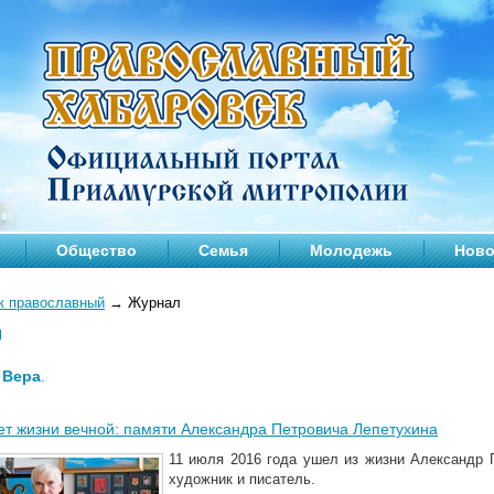
Общество
Семья
Молодежь
Ново
к православный
→
Журнал
л
—
Вера
.
ет жизни вечной: памяти Александра Петровича Лепетухина
11 июля 2016 года ушел из жизни Александр 
художник и писатель.