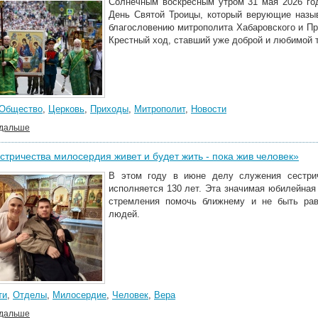
Солнечным воскресным утром 31 мая 2026 го
День Святой Троицы, который верующие назы
благословению митрополита Хабаровского и П
Крестный ход, ставший уже доброй и любимой т
Общество
,
Церковь
,
Приходы
,
Митрополит
,
Новости
 дальше
стричества милосердия живет и будет жить - пока жив человек»
В этом году в июне
делу служения
сестри
исполняется 130 лет. Эта значимая юбилейная
стремления помочь ближнему и не быть ра
людей.
ти
,
Отделы
,
Милосердие
,
Человек
,
Вера
 дальше