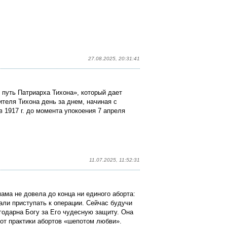
27.08.2025, 20:31:41
 путь Патриарха Тихона»
, который дает
теля Тихона день за днем, начиная с
 1917 г. до момента упокоения 7 апреля
11.07.2025, 11:52:31
ама не довела до конца ни единого аборта:
али приступать к операции. Сейчас будучи
годарна Богу за Его чудесную защиту. Она
 от практики абортов «шепотом любви».