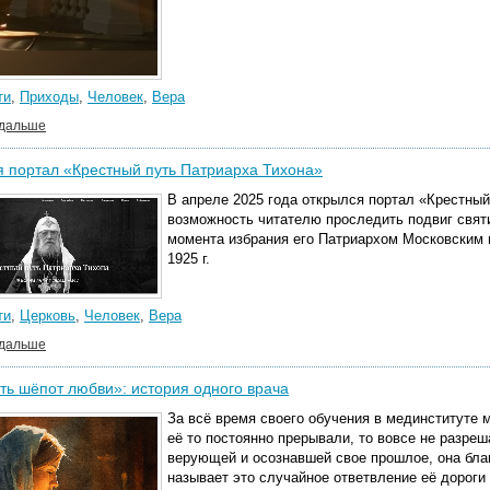
ти
,
Приходы
,
Человек
,
Вера
 дальше
 портал «Крестный путь Патриарха Тихона»
В апреле 2025 года открылся
портал «Крестный
возможность читателю проследить подвиг святи
момента избрания его Патриархом Московским в
1925 г.
ти
,
Церковь
,
Человек
,
Вера
 дальше
ь шёпот любви»: история одного врача
За всё время своего обучения в мединституте м
её то постоянно прерывали, то вовсе не разреш
верующей и осознавшей свое прошлое, она бла
называет это случайное ответвление её дороги