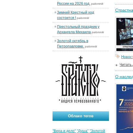
России на 2026 год.
palomnik
Страстна
Зимний Крестный ход
состоится !
palomnik
Престольный праздник у
Архангела Михаила
palomnik
Золотой октябрь в
Петропавловке.
palomnik
Новос
Читать
О наслед
Облако тегов
"Вера и дело"
"Душа"
"Золотой