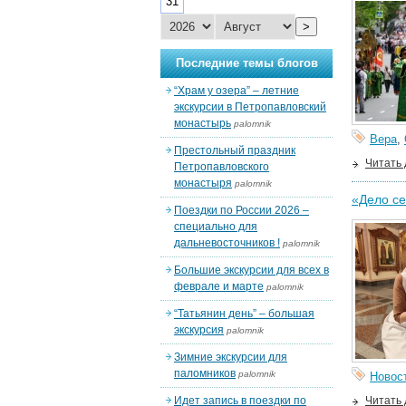
31
>
Последние темы блогов
“Храм у озера” – летние
экскурсии в Петропавловский
монастырь
palomnik
Вера
,
Престольный праздник
Читать
Петропавловского
монастыря
palomnik
«Дело се
Поездки по России 2026 –
специально для
дальневосточников !
palomnik
Большие экскурсии для всех в
феврале и марте
palomnik
“Татьянин день” – большая
экскурсия
palomnik
Зимние экскурсии для
паломников
palomnik
Новос
Идет запись в поездки по
Читать