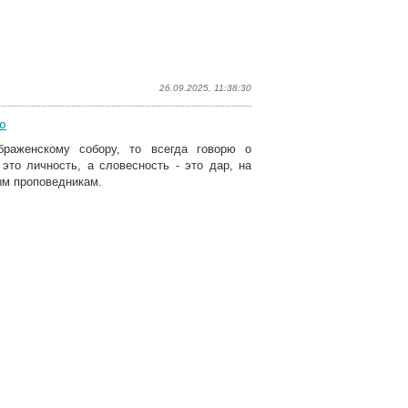
26.09.2025, 11:38:30
ю
браженскому собору, то всегда говорю о
это личность, а словесность - это дар, на
ым проповедникам.