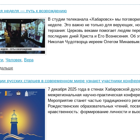
я неделя — путь к возрождению
В студии телеканала «Хабаровск» мы поговори
неделе. Это важно не только для верующих, но
терзания: Церковь веками помогает людям пер
последних дней Христа и Его Вознесения. Об э
Николая Чудотворца иереем Олегом Минаевым
ти
,
Человек
,
Вера
 дальше
ии русских старцев в современном мире узнают участники конфер
7 декабря 2025 года в стенах Хабаровской дух
межрегиональная научно-практическая конфере
Мероприятие станет частью традиционного ре
Рождественских образовательных чтений, пос
нравственность: формирование личности и выз