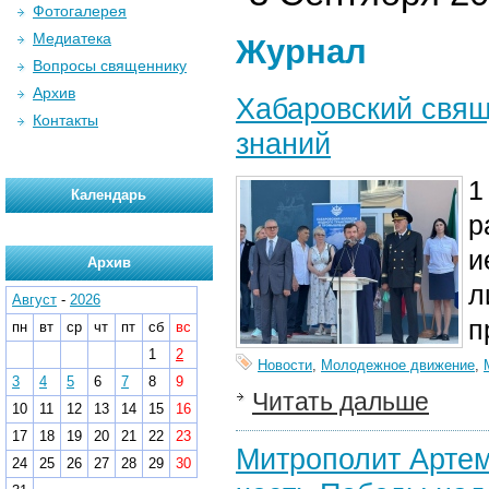
Фотогалерея
Медиатека
Журнал
Вопросы священнику
Архив
Хабаровский свящ
Контакты
знаний
1
Календарь
р
и
Архив
л
Август
-
2026
п
пн
вт
ср
чт
пт
сб
вс
1
2
Новости
,
Молодежное движение
,
3
4
5
6
7
8
9
Читать дальше
10
11
12
13
14
15
16
17
18
19
20
21
22
23
Митрополит Артем
24
25
26
27
28
29
30