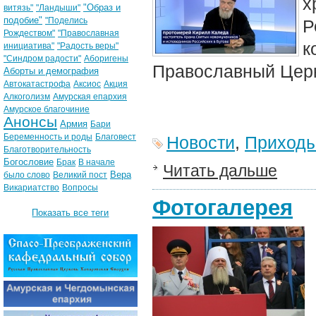
х
"Образ и
витязь"
"Ландыши"
подобие"
"Поделись
Р
Рождеством"
"Православная
к
инициатива"
"Радость веры"
"Синдром радости"
Аборигены
Православный Церк
Аборты и демография
Автокатастрофа
Аксиос
Акция
Алкоголизм
Амурская епархия
Амурское благочиние
Анонсы
Армия
Бари
Беременность и роды
Благовест
Новости
,
Приход
Благотворительность
Богословие
Брак
В начале
Читать дальше
Вера
было слово
Великий пост
Викариатство
Вопросы
Фотогалерея
Показать все теги