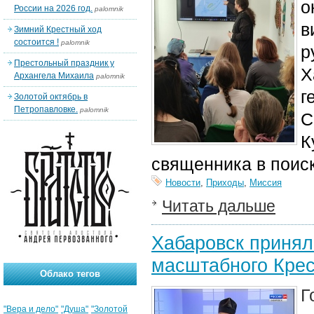
о
России на 2026 год.
palomnik
в
Зимний Крестный ход
состоится !
palomnik
р
Престольный праздник у
Х
Архангела Михаила
palomnik
г
Золотой октябрь в
Петропавловке.
palomnik
С
К
священника в поиск
Новости
,
Приходы
,
Миссия
Читать дальше
Хабаровск принял
масштабного Крес
Облако тегов
Г
"Вера и дело"
"Душа"
"Золотой