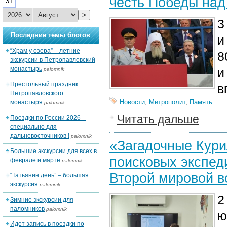
честь Победы над
31
>
3
Последние темы блогов
и
“Храм у озера” – летние
8
экскурсии в Петропавловский
монастырь
и
palomnik
Престольный праздник
в
Петропавловского
Новости
,
Митрополит
,
Память
монастыря
palomnik
Читать дальше
Поездки по России 2026 –
специально для
дальневосточников !
palomnik
«Загадочные Кури
Большие экскурсии для всех в
поисковых экспед
феврале и марте
palomnik
Второй мировой 
“Татьянин день” – большая
экскурсия
palomnik
2
Зимние экскурсии для
паломников
palomnik
ю
Идет запись в поездки по