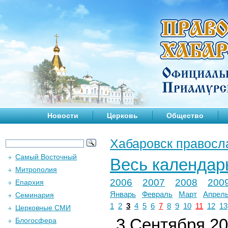
Новости
Церковь
Общество
Хабаровск правосл
Самый Восточный
Весь календар
Митрополия
2006
2007
2008
200
Епархия
Январь
Февраль
Март
Апрел
Семинария
1
2
3
4
5
6
7
8
9
10
11
12
13
Церковные СМИ
3 Сентября 202
Блогосфера