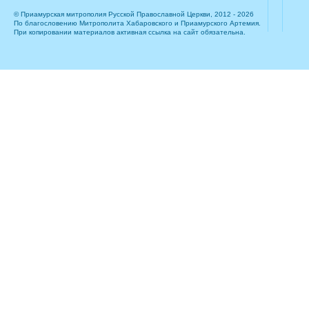
© Приамурская митрополия Русской Православной Церкви, 2012 - 2026
По благословению Митрополита Хабаровского и Приамурского Артемия.
При копировании материалов активная ссылка на сайт обязательна.