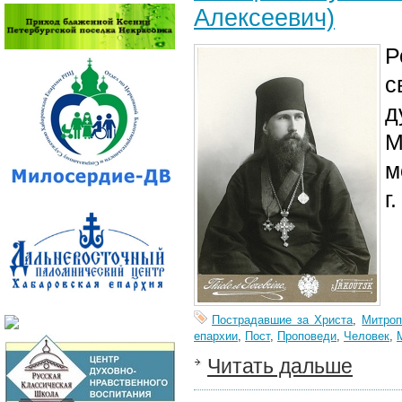
Алексеевич)
Р
с
д
М
м
г
Пострадавшие за Христа
,
Митроп
епархии
,
Пост
,
Проповеди
,
Человек
,
Читать дальше