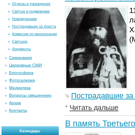
Отделы и учреждения
1
Святые и подвижники
л
Новомученики
Пострадавшие за Христа
Х
Комиссия по канонизации
(
Святыни
Документы
Семинария
Церковные СМИ
Блогосфера
Фотогалерея
Медиатека
Пострадавшие за
Вопросы священнику
Архив
Читать дальше
Контакты
В память Третьего
Календарь