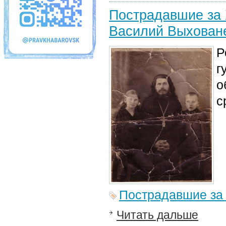
Пострадавшие за 
Василий Выхованец
Р
г
о
с
Пострадавшие за
Читать дальше