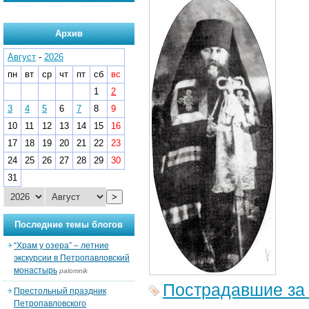
Архив
Август
-
2026
пн
вт
ср
чт
пт
сб
вс
1
2
3
4
5
6
7
8
9
10
11
12
13
14
15
16
17
18
19
20
21
22
23
24
25
26
27
28
29
30
31
>
Последние темы блогов
“Храм у озера” – летние
экскурсии в Петропавловский
монастырь
palomnik
Пострадавшие за
Престольный праздник
Петропавловского