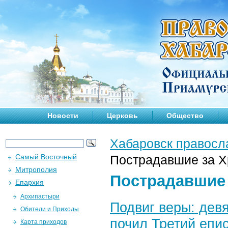
Новости
Церковь
Общество
Хабаровск правосл
Самый Восточный
Пострадавшие за Х
Митрополия
Пострадавшие 
Епархия
Архипастыри
Подвиг веры: девя
Обители и Приходы
почил Третий епи
Карта приходов