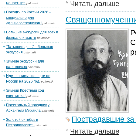
Читать дальше
монастыря
palomnik
Поездки по России 2026 –
Священномученник
специально для
дальневосточников !
palomnik
Р
Большие экскурсии для всех в
феврале и марте
palomnik
С
“Татьянин день” – большая
р
экскурсия
palomnik
Зимние экскурсии для
паломников
palomnik
Идет запись в поездки по
России на 2026 год.
palomnik
Зимний Крестный ход
состоится !
palomnik
Престольный праздник у
Архангела Михаила
palomnik
Пострадавшие за
Золотой октябрь в
Петропавловке.
palomnik
Читать дальше