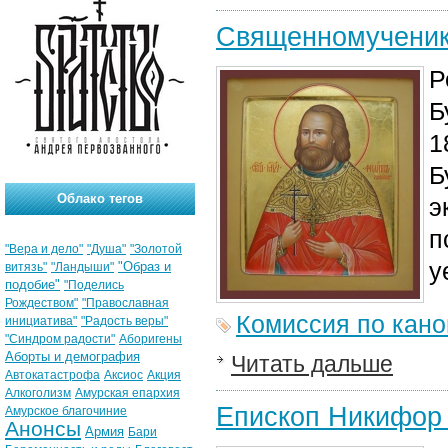
Священномученик
Р
Б
1
Б
Облако тегов
э
п
"Вера и дело"
"Душа"
"Золотой
у
"Образ и
витязь"
"Ландыши"
подобие"
"Поделись
Рождеством"
"Православная
Комиссия по кан
инициатива"
"Радость веры"
"Синдром радости"
Аборигены
Аборты и демография
Читать дальше
Автокатастрофа
Аксиос
Акция
Алкоголизм
Амурская епархия
Епископ Никифор
Амурское благочиние
Анонсы
Армия
Бари