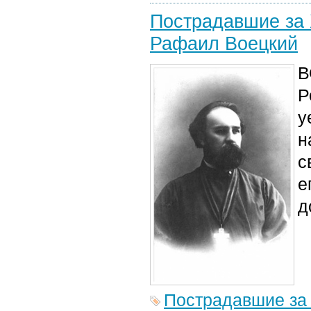
Пострадавшие за 
Рафаил Воецкий
В
Р
у
н
с
е
д
Пострадавшие за