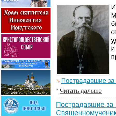
И
М
б
о
у
и
п
Пострадавшие за
Читать дальше
Пострадавшие за 
Священномученик