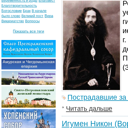
Беременность и роды
Благовест
Р
Благотворительность
у
Богословие
Брак
В начале
Вера
было слово
Великий пост
г
Викариатство
Вопросы
и
Показать все теги
г
д
П
(
Пострадавшие за
Читать дальше
Игумен Никон (Во