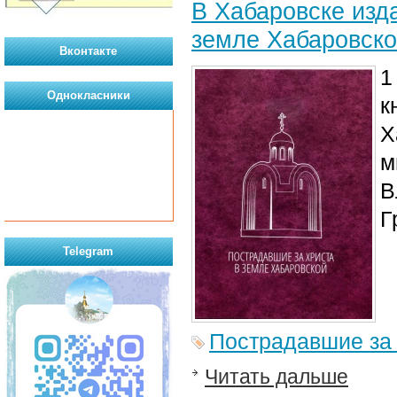
В Хабаровске изд
земле Хабаровск
Вконтакте
1
Однокласники
к
Х
м
В
Г
Telegram
Пострадавшие за
Читать дальше