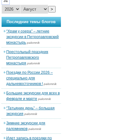
31
>
Последние темы блогов
“Храм у озера” – летние
экскурсии в Петропавловский
монастырь
palomnik
Престольный праздник
Петропавловского
монастыря
palomnik
Поездки по России 2026 –
специально для
дальневосточников !
palomnik
Большие экскурсии для всех в
феврале и марте
palomnik
“Татьянин день” – большая
экскурсия
palomnik
Зимние экскурсии для
паломников
palomnik
Идет запись в поездки по