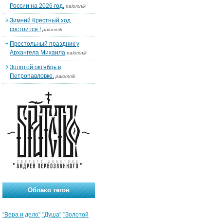
России на 2026 год.
palomnik
Зимний Крестный ход
состоится !
palomnik
Престольный праздник у
Архангела Михаила
palomnik
Золотой октябрь в
Петропавловке.
palomnik
Облако тегов
"Вера и дело"
"Душа"
"Золотой