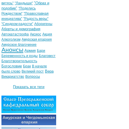
"Образ и
витязь"
"Ландыши"
подобие"
"Поделись
Рождеством"
"Православная
инициатива"
"Радость веры"
"Синдром радости"
Аборигены
Аборты и демография
Автокатастрофа
Аксиос
Акция
Алкоголизм
Амурская епархия
Амурское благочиние
Анонсы
Армия
Бари
Беременность и роды
Благовест
Благотворительность
Богословие
Брак
В начале
Вера
было слово
Великий пост
Викариатство
Вопросы
Показать все теги