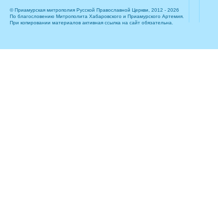
© Приамурская митрополия Русской Православной Церкви, 2012 - 2026
По благословению Митрополита Хабаровского и Приамурского Артемия.
При копировании материалов активная ссылка на сайт обязательна.