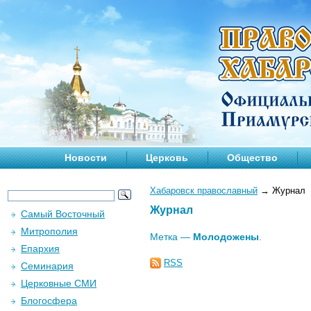
Новости
Церковь
Общество
Хабаровск православный
→
Журнал
Журнал
Самый Восточный
Митрополия
Метка —
Молодожены
.
Епархия
RSS
Семинария
Церковные СМИ
Блогосфера