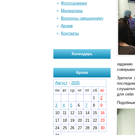
Фотогалерея
Медиатека
Вопросы священнику
Архив
Контакты
Календарь
заданию 
совершен
Архив
Зрители 
Август
-
2026
последние
слушател
пн
вт
ср
чт
пт
сб
вс
для себя 
1
2
Подобные
3
4
5
6
7
8
9
10
11
12
13
14
15
16
17
18
19
20
21
22
23
24
25
26
27
28
29
30