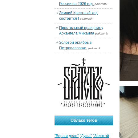
России на 2026 год.
palomnik
Зимний Крестный ход
состоится !
palomnik
Престольный праздник у
Архангела Михаила
palomnik
Золотой октябрь в
Петропавловке.
palomnik
Облако тегов
"Вера и дело"
"Душа"
"Золотой