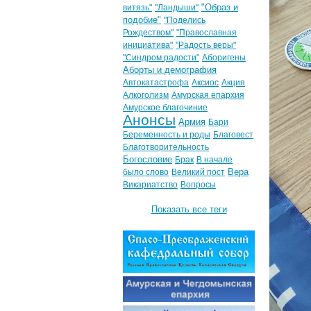
"Образ и
витязь"
"Ландыши"
подобие"
"Поделись
Рождеством"
"Православная
инициатива"
"Радость веры"
"Синдром радости"
Аборигены
Аборты и демография
Автокатастрофа
Аксиос
Акция
Алкоголизм
Амурская епархия
Амурское благочиние
Анонсы
Армия
Бари
Беременность и роды
Благовест
Благотворительность
Богословие
Брак
В начале
Вера
было слово
Великий пост
Викариатство
Вопросы
Показать все теги