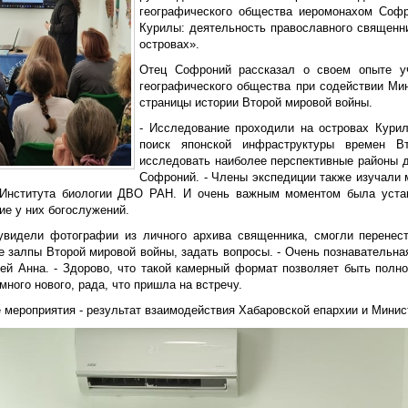
географического общества иеромонахом Софр
Курилы: деятельность православного священн
островах».
Отец Софроний рассказал о своем опыте уч
географического общества при содействии Ми
страницы истории Второй мировой войны.
- Исследование проходили на островах Курил
поиск японской инфраструктуры времен В
исследовать наиболее перспективные районы д
Софроний. - Члены экспедиции также изучали 
Института биологии ДВО РАН. И очень важным моментом была устан
ие у них богослужений.
увидели фотографии из личного архива священника, смогли перенест
 залпы Второй мировой войны, задать вопросы. - Очень познавательная
ей Анна. - Здорово, что такой камерный формат позволяет быть полн
много нового, рада, что пришла на встречу.
 мероприятия - результат взаимодействия Хабаровской епархии и Минис