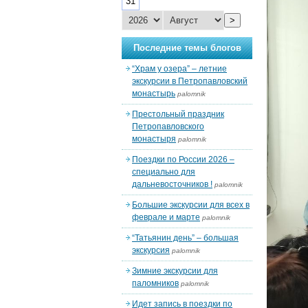
31
>
Последние темы блогов
“Храм у озера” – летние
экскурсии в Петропавловский
монастырь
palomnik
Престольный праздник
Петропавловского
монастыря
palomnik
Поездки по России 2026 –
специально для
дальневосточников !
palomnik
Большие экскурсии для всех в
феврале и марте
palomnik
“Татьянин день” – большая
экскурсия
palomnik
Зимние экскурсии для
паломников
palomnik
Идет запись в поездки по