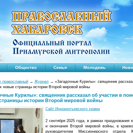
Общество
Семья
Молодежь
Ново
к православный
→
Журнал
→
«Загадочные Курилы»: священник рассказа
х новые страницы истории Второй мировой войны
очные Курилы»: священник рассказал об участии в по
страницы истории Второй мировой войны
Сайт Иннокентьевского храма
2 сентября 2025 года, в рамках празднования
и окончания Второй мировой войны, в краево
руководителем Миссионерского отдела Х