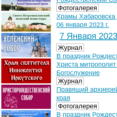
Фотогалерея
Храмы Хабаровска 
06 января 2023 г.
7 Января 2023 
Журнал
В праздник Рождес
Христа митрополит
Богослужение
Журнал
Правящий архиерей
края
Фотогалерея
В праздник Рождес