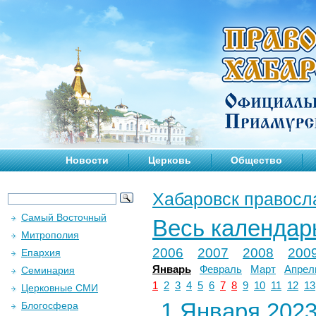
Новости
Церковь
Общество
Хабаровск правосл
Самый Восточный
Весь календар
Митрополия
2006
2007
2008
200
Епархия
Январь
Февраль
Март
Апрел
Семинария
1
2
3
4
5
6
7
8
9
10
11
12
13
Церковные СМИ
1 Января 2023 
Блогосфера