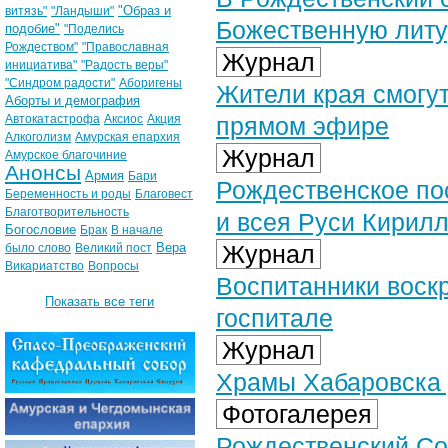
"Образ и
витязь"
"Ландыши"
Божественную литу
подобие"
"Поделись
Рождеством"
"Православная
Журнал
инициатива"
"Радость веры"
"Синдром радости"
Аборигены
Жители края смогу
Аборты и демография
Автокатастрофа
Аксиос
Акция
прямом эфире
Алкоголизм
Амурская епархия
Журнал
Амурское благочиние
Анонсы
Армия
Бари
Рождественское по
Беременность и роды
Благовест
Благотворительность
и всея Руси Кирил
Богословие
Брак
В начале
Вера
Журнал
было слово
Великий пост
Викариатство
Вопросы
Воспитанники воск
Показать все теги
госпитале
Журнал
Храмы Хабаровска 
Фотогалерея
Рождественский Со