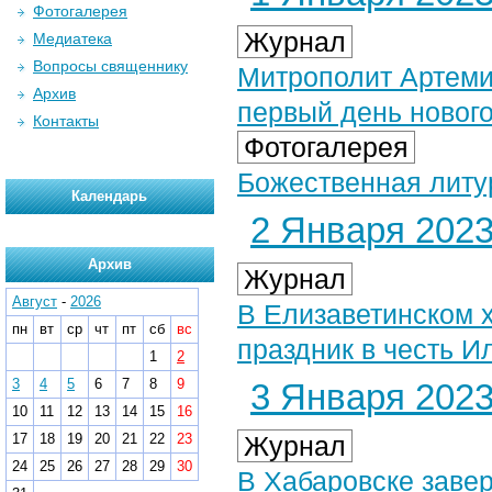
Фотогалерея
Журнал
Медиатека
Вопросы священнику
Митрополит Артеми
Архив
первый день нового
Контакты
Фотогалерея
Божественная литу
Календарь
2 Января 2023 
Архив
Журнал
Август
-
2026
В Елизаветинском 
пн
вт
ср
чт
пт
сб
вс
праздник в честь 
1
2
3
4
5
6
7
8
9
3 Января 2023 
10
11
12
13
14
15
16
17
18
19
20
21
22
23
Журнал
24
25
26
27
28
29
30
В Хабаровске заве