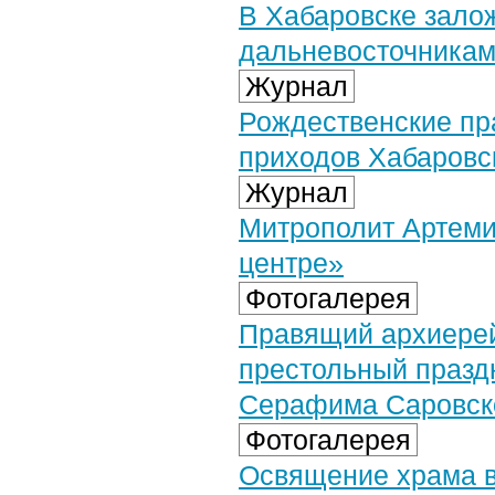
В Хабаровске зало
дальневосточника
Журнал
Рождественские пр
приходов Хабаровс
Журнал
Митрополит Артеми
центре»
Фотогалерея
Правящий архиерей
престольный праздн
Серафима Саровско
Фотогалерея
Освящение храма в