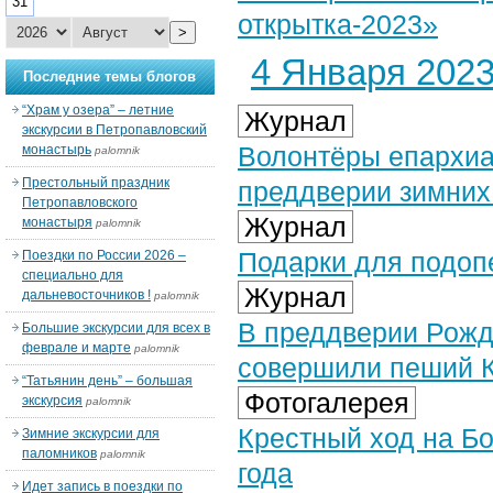
31
открытка-2023»
>
4 Января 2023 
Последние темы блогов
“Храм у озера” – летние
Журнал
экскурсии в Петропавловский
Волонтёры епархиа
монастырь
palomnik
Престольный праздник
преддверии зимних
Петропавловского
Журнал
монастыря
palomnik
Подарки для подоп
Поездки по России 2026 –
специально для
Журнал
дальневосточников !
palomnik
В преддверии Рожд
Большие экскурсии для всех в
феврале и марте
palomnik
совершили пеший К
“Татьянин день” – большая
Фотогалерея
экскурсия
palomnik
Крестный ход на Б
Зимние экскурсии для
паломников
palomnik
года
Идет запись в поездки по