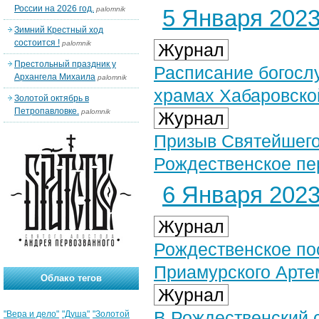
России на 2026 год.
palomnik
5 Января 2023 
Зимний Крестный ход
состоится !
palomnik
Журнал
Престольный праздник у
Расписание богосл
Архангела Михаила
palomnik
храмах Хабаровско
Золотой октябрь в
Петропавловке.
palomnik
Журнал
Призыв Святейшего
Рождественское п
6 Января 2023 
Журнал
Рождественское по
Приамурского Арте
Облако тегов
Журнал
В Рождественский 
"Вера и дело"
"Душа"
"Золотой