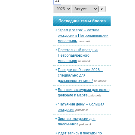
31
>
Последние темы блогов
“Храм у озера” – летние
экскурсии в Петропавловский
монастырь
palomnik
Престольный праздник
Петропавловского
монастыря
palomnik
Поездки по России 2026 –
специально для
дальневосточников !
palomnik
Большие экскурсии для всех в
феврале и марте
palomnik
“Татьянин день” – большая
экскурсия
palomnik
Зимние экскурсии для
паломников
palomnik
Идет запись в поездки по