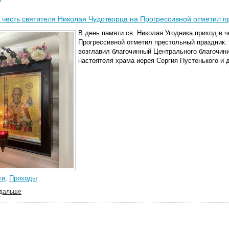
 честь святителя Николая Чудотворца на Прогрессивной отметил 
В день памяти св. Николая Угодника приход в 
Прогрессивной отметил престольный праздник
возглавил благочинный Центрального благочини
настоятеля храма иерея Сергия Пустенького и 
ти
,
Приходы
 дальше