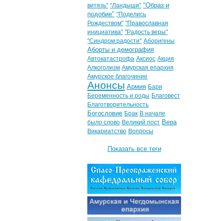
"Образ и
витязь"
"Ландыши"
подобие"
"Поделись
Рождеством"
"Православная
инициатива"
"Радость веры"
"Синдром радости"
Аборигены
Аборты и демография
Автокатастрофа
Аксиос
Акция
Алкоголизм
Амурская епархия
Амурское благочиние
Анонсы
Армия
Бари
Беременность и роды
Благовест
Благотворительность
Богословие
Брак
В начале
Вера
было слово
Великий пост
Викариатство
Вопросы
Показать все теги