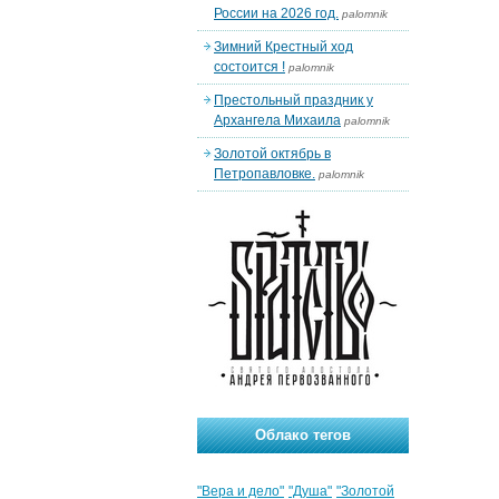
России на 2026 год.
palomnik
Зимний Крестный ход
состоится !
palomnik
Престольный праздник у
Архангела Михаила
palomnik
Золотой октябрь в
Петропавловке.
palomnik
Облако тегов
"Вера и дело"
"Душа"
"Золотой