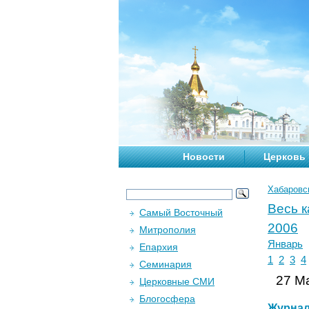
Новости
Церковь
Хабаровс
Весь 
Самый Восточный
2006
Митрополия
Январь
Епархия
1
2
3
4
Семинария
27 Ма
Церковные СМИ
Блогосфера
Журна