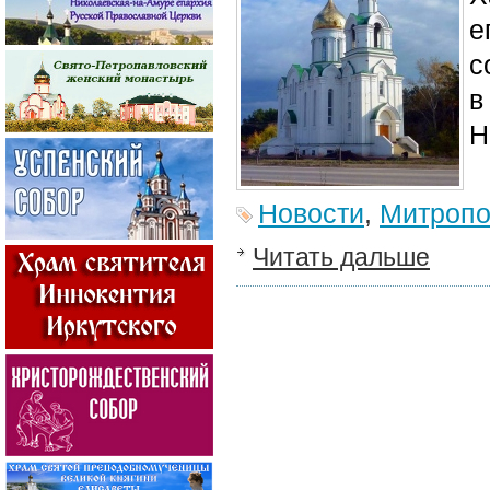
е
с
в
Н
Новости
,
Митропо
Читать дальше