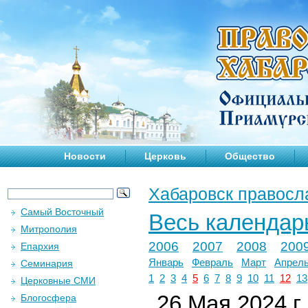
Новости
Церковь
Общество
Хабаровск правосл
Самый Восточный
Весь календар
Митрополия
2006
2007
2008
200
Епархия
Январь
Февраль
Март
Апрел
Семинария
1
2
3
4
5
6
7
8
9
10
11
12
13
Церковные СМИ
26 Мая 2024 г.
Блогосфера