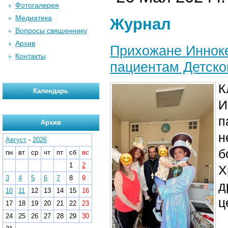
Фотогалерея
Медиатека
Журнал
Вопросы священнику
Архив
Прихожане Инноке
Контакты
пациентам Детско
К
Календарь
И
п
Архив
н
Август
-
2026
б
пн
вт
ср
чт
пт
сб
вс
1
2
Х
3
4
5
6
7
8
9
д
10
11
12
13
14
15
16
ц
17
18
19
20
21
22
23
24
25
26
27
28
29
30