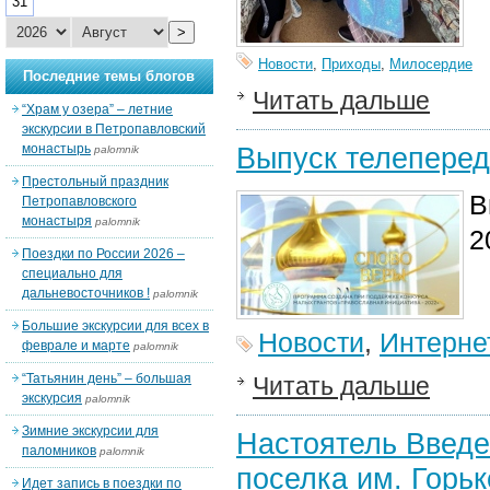
31
>
Новости
,
Приходы
,
Милосердие
Последние темы блогов
Читать дальше
“Храм у озера” – летние
экскурсии в Петропавловский
монастырь
Выпуск телеперед
palomnik
Престольный праздник
В
Петропавловского
монастыря
palomnik
2
Поездки по России 2026 –
специально для
дальневосточников !
palomnik
Большие экскурсии для всех в
Новости
,
Интерне
феврале и марте
palomnik
“Татьянин день” – большая
Читать дальше
экскурсия
palomnik
Зимние экскурсии для
Настоятель Введе
паломников
palomnik
поселка им. Горьк
Идет запись в поездки по