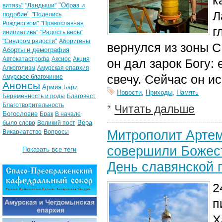
к
"Образ и
витязь"
"Ландыши"
Л
подобие"
"Поделись
Рождеством"
"Православная
г
инициатива"
"Радость веры"
"Синдром радости"
Аборигены
вернулся из зоны 
Аборты и демография
Автокатастрофа
Аксиос
Акция
он дал зарок Богу:
Алкоголизм
Амурская епархия
свечу. Сейчас он и
Амурское благочиние
Анонсы
Армия
Бари
Новости
,
Приходы
,
Память
Беременность и роды
Благовест
Благотворительность
Читать дальше
Богословие
Брак
В начале
Вера
было слово
Великий пост
Митрополит Артем
Викариатство
Вопросы
совершили Божест
Показать все теги
День славянской 
2
п
Х