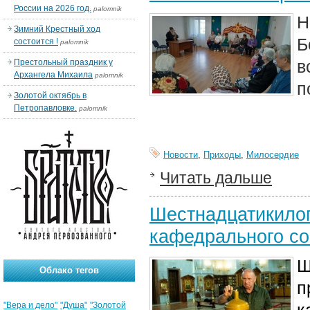
России на 2026 год.
palomnik
Н
Зимний Крестный ход
Б
состоится !
palomnik
в
Престольный праздник у
Архангела Михаила
palomnik
п
Золотой октябрь в
Петропавловке.
palomnik
Новости
,
Приходы
,
Милосердие
Читать дальше
Шестнадцатикило
кафедрального со
Ш
Облако тегов
п
"Вера и дело"
"Душа"
"Золотой