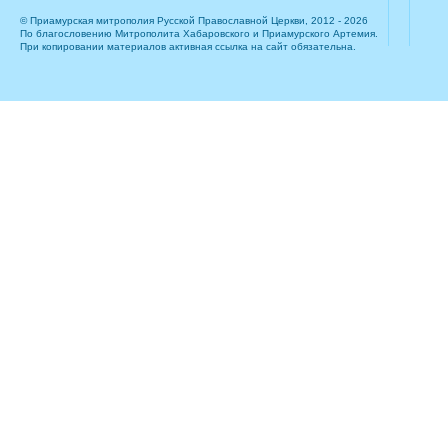
© Приамурская митрополия Русской Православной Церкви, 2012 - 2026
По благословению Митрополита Хабаровского и Приамурского Артемия.
При копировании материалов активная ссылка на сайт обязательна.