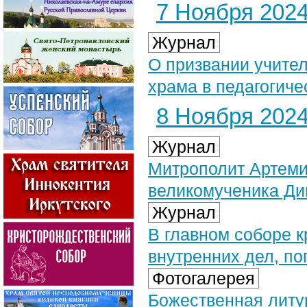
7 Ноября 2024 
Журнал
О призвании учите
храма в педагогич
8 Ноября 2024 
Журнал
Митрополит Артемий
великомученика Ди
Журнал
В главном соборе к
внутренних дел, п
Фотогалерея
Божественная литур