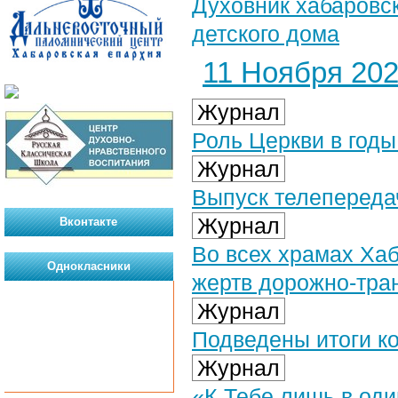
Духовник хабаровск
детского дома
11 Ноября 2024
Журнал
Роль Церкви в год
Журнал
Выпуск телепередач
Журнал
Вконтакте
Во всех храмах Ха
Однокласники
жертв дорожно-тра
Журнал
Подведены итоги ко
Журнал
«К Тебе лишь в оди