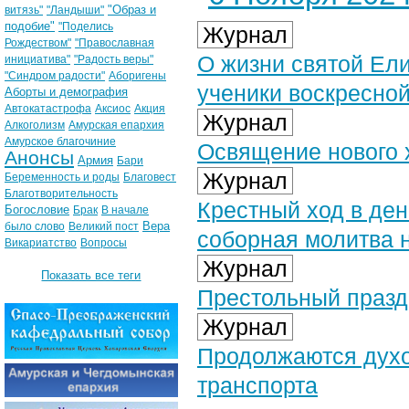
"Образ и
витязь"
"Ландыши"
подобие"
"Поделись
Журнал
Рождеством"
"Православная
О жизни святой Ел
инициатива"
"Радость веры"
"Синдром радости"
Аборигены
ученики воскресно
Аборты и демография
Автокатастрофа
Аксиос
Акция
Журнал
Алкоголизм
Амурская епархия
Амурское благочиние
Освящение нового 
Анонсы
Армия
Бари
Журнал
Беременность и роды
Благовест
Благотворительность
Крестный ход в де
Богословие
Брак
В начале
Вера
было слово
Великий пост
соборная молитва 
Викариатство
Вопросы
Журнал
Показать все теги
Престольный празд
Журнал
Продолжаются духо
транспорта