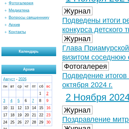
Фотогалерея
Журнал
Медиатека
Вопросы священнику
Подведены итоги р
Архив
конкурса детского 
Контакты
Журнал
Глава Приамурской
Календарь
визитом соседнюю
Фотогалерея
Архив
Подведение итогов 
Август
-
2026
октября 2024 г.
пн
вт
ср
чт
пт
сб
вс
1
2
2 Ноября 2024 
3
4
5
6
7
8
9
10
11
12
13
14
15
16
Журнал
17
18
19
20
21
22
23
Поздравление митр
24
25
26
27
28
29
30
Журнал