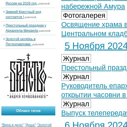
России на 2026 год.
palomnik
набережной Амура
Зимний Крестный ход
Фотогалерея
состоится !
palomnik
Освящение храма в
Престольный праздник у
Архангела Михаила
palomnik
Центральном кладб
Золотой октябрь в
5 Ноября 2024 
Петропавловке.
palomnik
Журнал
Престольный празд
Журнал
Руководитель епарх
открытии часовни в
Журнал
Облако тегов
Выпуск телепередач
6 Ноября 2024 
"Вера и дело"
"Душа"
"Золотой