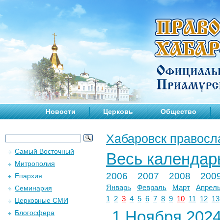
Новости
Церковь
Общество
Хабаровск правосл
Самый Восточный
Весь календар
Митрополия
2006
2007
2008
200
Епархия
Январь
Февраль
Март
Апрел
Семинария
1
2
3
4
5
6
7
8
9
10
11
12
13
Церковные СМИ
1 Ноября 2024 
Блогосфера