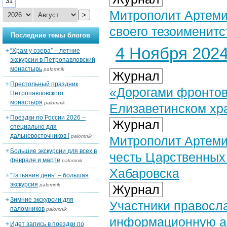
31
Митрополит Артеми
>
своего тезоименитс
Последние темы блогов
4 Ноября 2024 
“Храм у озера” – летние
экскурсии в Петропавловский
монастырь
palomnik
Журнал
Престольный праздник
«Дорогами фронтов
Петропавловского
монастыря
palomnik
Елизаветинском хр
Поездки по России 2026 –
Журнал
специально для
дальневосточников !
palomnik
Митрополит Артеми
Большие экскурсии для всех в
честь Царственных
феврале и марте
palomnik
Хабаровска
“Татьянин день” – большая
экскурсия
palomnik
Журнал
Зимние экскурсии для
Участники правосл
паломников
palomnik
информационную ак
Идет запись в поездки по