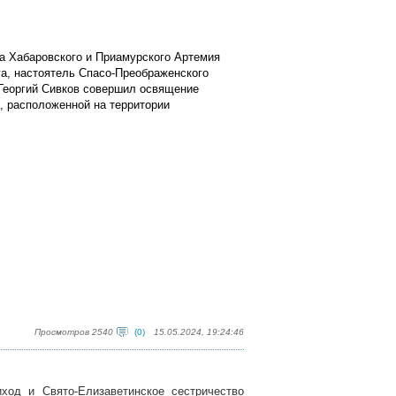
та Хабаровского и Приамурского Артемия
га, настоятель Спасо-Преображенского
Георгий Сивков совершил освящение
, расположенной на территории
Просмотров 2540
(0)
15.05.2024, 19:24:46
ход и Свято-Елизаветинское сестричество