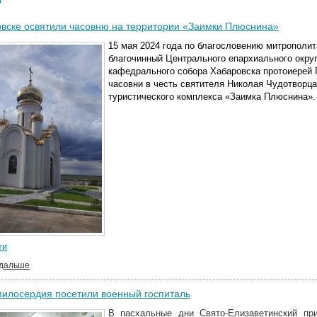
вске освятили часовню на территории «Заимки Плюснина»
15 мая 2024 года по благословению митрополи
благочинный Центрального епархиального окру
кафедрального собора Хабаровска протоиерей 
часовни в честь святителя Николая Чудотворца
туристического комплекса «Заимка Плюснина».
ти
 дальше
илосердия посетили военный госпиталь
В пасхальные дни Свято-Елизаветинский при