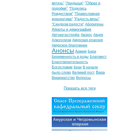
"Образ и
витязь"
"Ландыши"
подобие"
"Поделись
Рождеством"
"Православная
инициатива"
"Радость веры"
"Синдром радости"
Аборигены
Аборты и демография
Автокатастрофа
Аксиос
Акция
Алкоголизм
Амурская епархия
Амурское благочиние
Анонсы
Армия
Бари
Беременность и роды
Благовест
Благотворительность
Богословие
Брак
В начале
Вера
было слово
Великий пост
Викариатство
Вопросы
Показать все теги