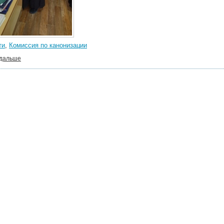
ти
,
Комиссия по канонизации
 дальше