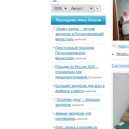
31
>
Последние темы блогов
“Храм у озера” – летние
экскурсии в Петропавловский
монастырь
palomnik
Новос
Престольный праздник
Петропавловского
Читать
монастыря
palomnik
Состояла
Поездки по России 2026 –
специально для
дальневосточников !
palomnik
Большие экскурсии для всех в
феврале и марте
palomnik
“Татьянин день” – большая
экскурсия
palomnik
Зимние экскурсии для
паломников
palomnik
Идет запись в поездки по