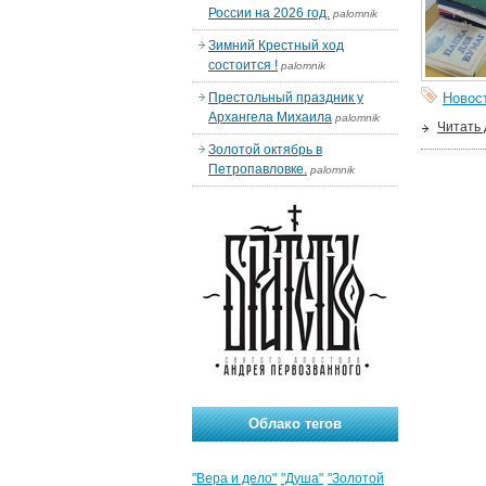
России на 2026 год.
palomnik
Зимний Крестный ход
состоится !
palomnik
Престольный праздник у
Новос
Архангела Михаила
palomnik
Читать
Золотой октябрь в
Петропавловке.
palomnik
Облако тегов
"Вера и дело"
"Душа"
"Золотой