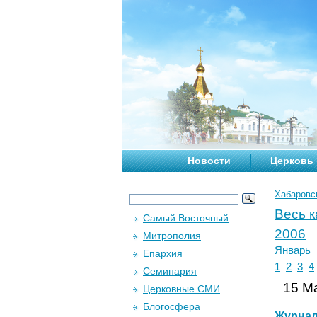
Новости
Церковь
Хабаровс
Весь 
Самый Восточный
2006
Митрополия
Январь
Епархия
1
2
3
4
Семинария
15 Ма
Церковные СМИ
Блогосфера
Журна