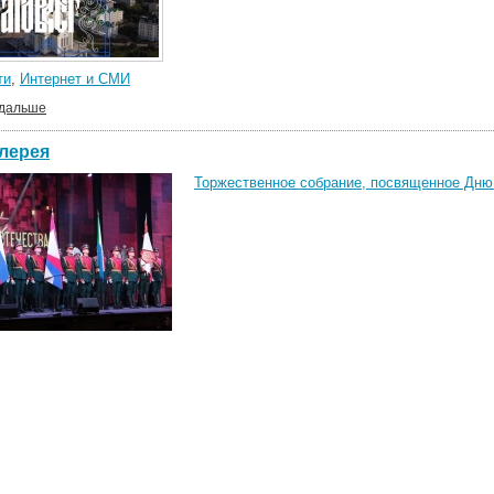
ти
,
Интернет и СМИ
 дальше
лерея
Торжественное собрание, посвященное Дню 