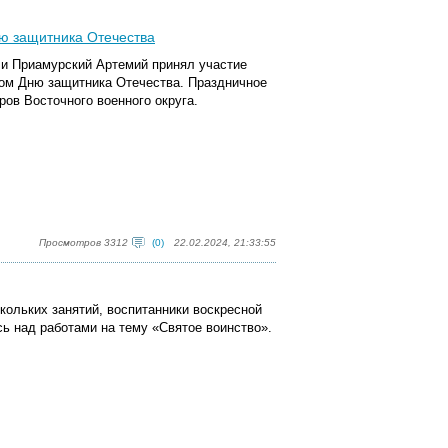
ю защитника Отечества
 и Приамурский Артемий принял участие
ом Дню защитника Отечества. Праздничное
ов Восточного военного округа.
Просмотров 3312
(0)
22.02.2024, 21:33:55
кольких занятий, воспитанники воскресной
ь над работами на тему «Святое воинство».