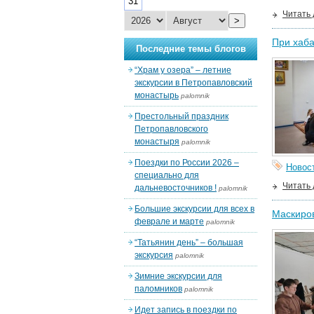
31
Читать
>
При хаба
Последние темы блогов
“Храм у озера” – летние
экскурсии в Петропавловский
монастырь
palomnik
Престольный праздник
Петропавловского
монастыря
palomnik
Поездки по России 2026 –
Новос
специально для
Читать
дальневосточников !
palomnik
Большие экскурсии для всех в
Маскиро
феврале и марте
palomnik
“Татьянин день” – большая
экскурсия
palomnik
Зимние экскурсии для
паломников
palomnik
Идет запись в поездки по