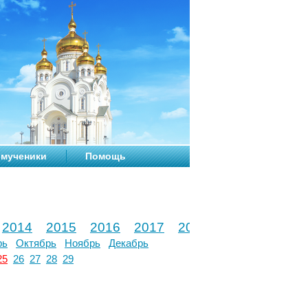
мученики
Помощь
2014
2015
2016
2017
2018
2019
2020
рь
Октябрь
Ноябрь
Декабрь
25
26
27
28
29