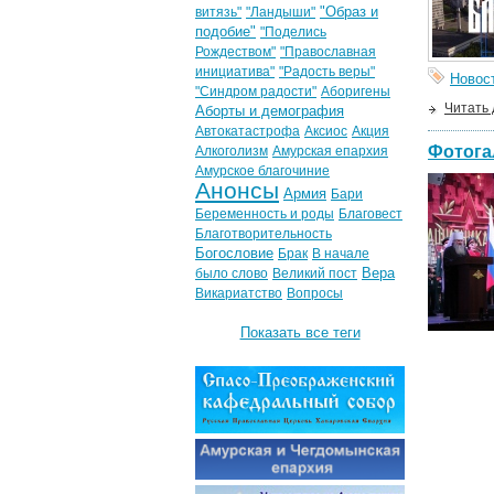
"Образ и
витязь"
"Ландыши"
подобие"
"Поделись
Рождеством"
"Православная
инициатива"
"Радость веры"
Новос
"Синдром радости"
Аборигены
Читать
Аборты и демография
Автокатастрофа
Аксиос
Акция
Фотога
Алкоголизм
Амурская епархия
Амурское благочиние
Анонсы
Армия
Бари
Беременность и роды
Благовест
Благотворительность
Богословие
Брак
В начале
Вера
было слово
Великий пост
Викариатство
Вопросы
Показать все теги