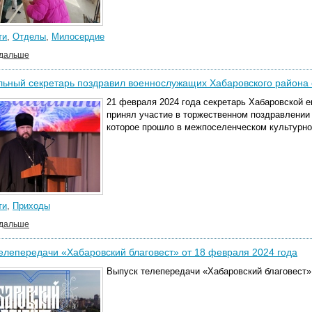
ти
,
Отделы
,
Милосердие
 дальше
ьный секретарь поздравил военнослужащих Хабаровского района 
21 февраля 2024 года секретарь Хабаровской е
принял участие в торжественном поздравлении
которое прошло в межпоселенческом культурно
ти
,
Приходы
 дальше
елепередачи «Хабаровский благовест» от 18 февраля 2024 года
Выпуск телепередачи «Хабаровский благовест» 