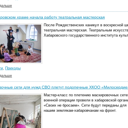
 дальше
ровском храме начала работу театральная мастерская
После Рождественских каникул в воскресной ш
театральная мастерская. Театральным искусст
Хабаровского государственного института куль
ти
,
Приходы
 дальше
вочные сети для нужд СВО плетут подопечные ХКОО «Милосердие
Мастер-класс по плетению маскировочных сете
военной операции провели в хабаровской орга
«Своих не бросаем». Сети будут переданы для 
нашим землякам-хабаровчанам на фронт.