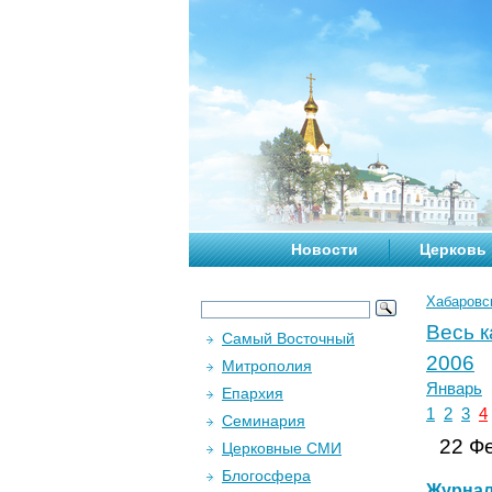
Новости
Церковь
Хабаровс
Весь 
Самый Восточный
2006
Митрополия
Январь
Епархия
1
2
3
4
Семинария
22 Фе
Церковные СМИ
Блогосфера
Журна