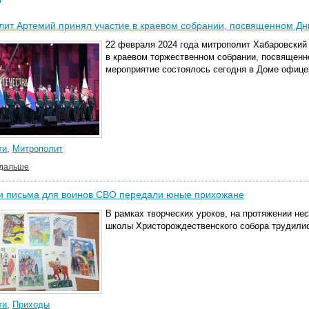
ит Артемий принял участие в краевом собрании, посвященном Дн
22 февраля 2024 года митрополит Хабаровский
в краевом торжественном собрании, посвященн
мероприятие состоялось сегодня в Доме офицер
ти
,
Митрополит
 дальше
 и письма для воинов СВО передали юные прихожане
В рамках творческих уроков, на протяжении нес
школы Христорождественского собора трудилис
ти
,
Приходы