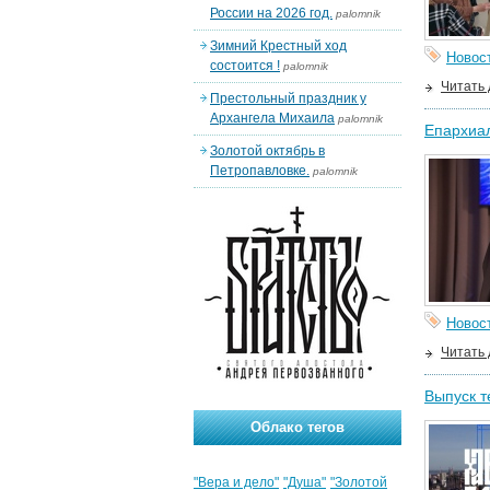
России на 2026 год.
palomnik
Зимний Крестный ход
Новос
состоится !
palomnik
Читать
Престольный праздник у
Архангела Михаила
palomnik
Епархиал
Золотой октябрь в
Петропавловке.
palomnik
Новос
Читать
Выпуск т
Облако тегов
"Вера и дело"
"Душа"
"Золотой