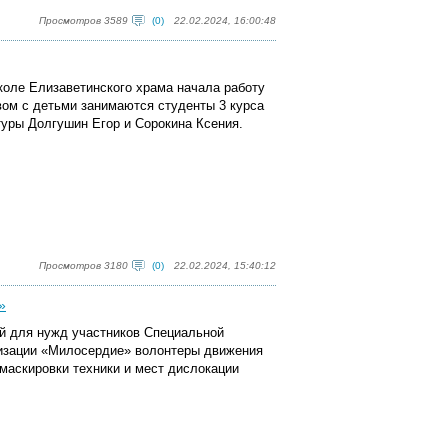
Просмотров 3589
(0)
22.02.2024, 16:00:48
коле Елизаветинского храма начала работу
вом с детьми занимаются студенты 3 курса
туры Долгушин Егор и Сорокина Ксения.
Просмотров 3180
(0)
22.02.2024, 15:40:12
»
й для нужд участников Специальной
низации «Милосердие» волонтеры движения
маскировки техники и мест дислокации