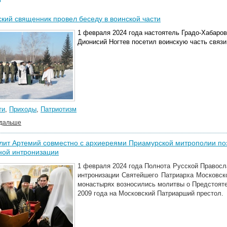
кий священник провел беседу в воинской части
1 февраля 2024 года настоятель Градо-Хабаро
Дионисий Ногтев посетил воинскую часть связи
ти
,
Приходы
,
Патриотизм
 дальше
ит Артемий совместно с архиереями Приамурской митрополии поз
ной интронизации
1 февраля 2024 года Полнота Русской Правосл
интронизации Святейшего Патриарха Московск
монастырях возносились молитвы о Предстоят
2009 года на Московский Патриарший престол.