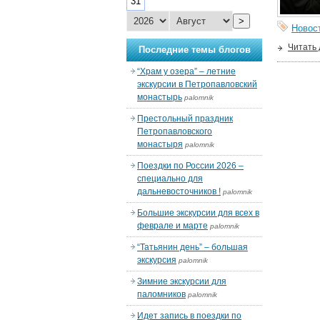
31
>
Новос
Читать
Последние темы блогов
“Храм у озера” – летние
экскурсии в Петропавловский
монастырь
palomnik
Престольный праздник
Петропавловского
монастыря
palomnik
Поездки по России 2026 –
специально для
дальневосточников !
palomnik
Большие экскурсии для всех в
феврале и марте
palomnik
“Татьянин день” – большая
экскурсия
palomnik
Зимние экскурсии для
паломников
palomnik
Идет запись в поездки по