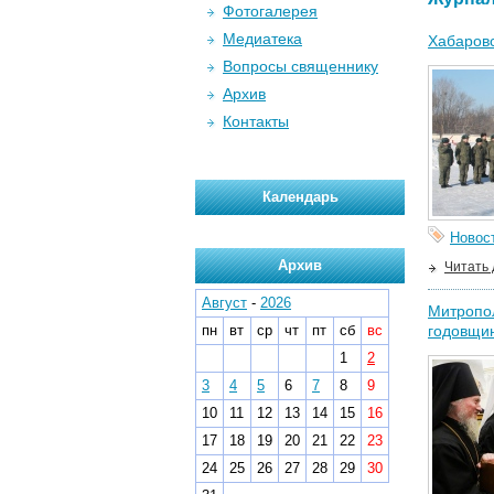
Фотогалерея
Медиатека
Хабаровс
Вопросы священнику
Архив
Контакты
Календарь
Новос
Архив
Читать
Август
-
2026
Митропол
пн
вт
ср
чт
пт
сб
вс
годовщи
1
2
3
4
5
6
7
8
9
10
11
12
13
14
15
16
17
18
19
20
21
22
23
24
25
26
27
28
29
30