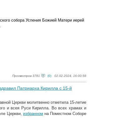
вского собора Успения Божией Матери иерей
.
Просмотров 3781
(0)
02.02.2024, 16:00:58
дравил Патриарха Кирилла с 15-й
авной Церкви молитвенно отметила 15-летие
ого и всея Руси Кирилла. Во всех храмах и
еле Церкви,
избранном
на Поместном Соборе