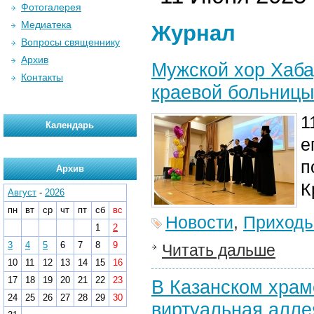
Фотогалерея
Медиатека
Журнал
Вопросы священнику
Архив
Мужской хор Хаба
Контакты
краевой больниц
1
Календарь
е
п
Архив
К
Август
-
2026
пн
вт
ср
чт
пт
сб
вс
Новости
,
Приход
1
2
3
4
5
6
7
8
9
Читать дальше
10
11
12
13
14
15
16
17
18
19
20
21
22
23
В Казанском храм
24
25
26
27
28
29
30
виртуальная алле