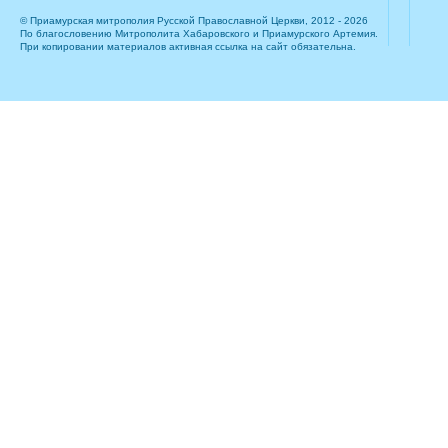
© Приамурская митрополия Русской Православной Церкви, 2012 - 2026
По благословению Митрополита Хабаровского и Приамурского Артемия.
При копировании материалов активная ссылка на сайт обязательна.