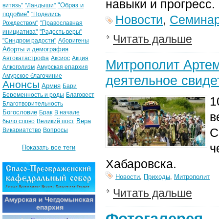
навыки и прогресс.
"Образ и
витязь"
"Ландыши"
подобие"
"Поделись
Новости
,
Семина
Рождеством"
"Православная
инициатива"
"Радость веры"
Читать дальше
"Синдром радости"
Аборигены
Аборты и демография
Автокатастрофа
Аксиос
Акция
Митрополит Артем
Алкоголизм
Амурская епархия
Амурское благочиние
деятельное свиде
Анонсы
Армия
Бари
Беременность и роды
Благовест
1
Благотворительность
Богословие
Брак
В начале
в
Вера
было слово
Великий пост
С
Викариатство
Вопросы
ч
Показать все теги
Хабаровска.
Новости
,
Приходы
,
Митрополит
Читать дальше
Фотогалерея