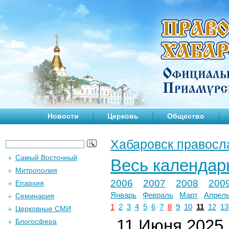
Новости
Церковь
Общество
Хабаровск правосл
Самый Восточный
Весь календар
Митрополия
2006
2007
2008
200
Епархия
Январь
Февраль
Март
Апрел
Семинария
1
2
3
4
5
6
7
8
9
10
11
12
13
Церковные СМИ
11 Июня 2025 г
Блогосфера