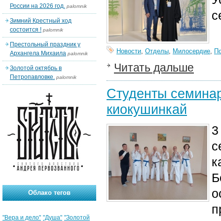
России на 2026 год.
palomnik
с
Зимний Крестный ход
состоится !
palomnik
Престольный праздник у
Новости
,
Отделы
,
Милосердие
,
П
Архангела Михаила
palomnik
Читать дальше
Золотой октябрь в
Петропавловке.
palomnik
Студенты семинар
киокушинкай
3
с
к
Б
о
Облако тегов
п
"Вера и дело"
"Душа"
"Золотой