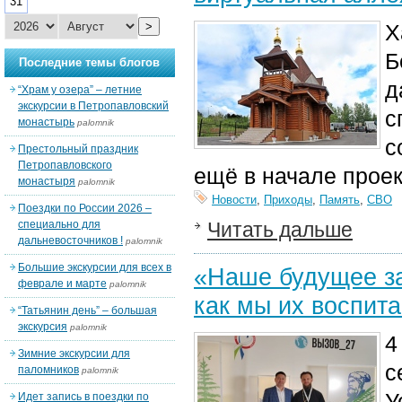
31
>
Х
Б
Последние темы блогов
д
“Храм у озера” – летние
экскурсии в Петропавловский
с
монастырь
palomnik
с
Престольный праздник
Петропавловского
ещё в начале прое
монастыря
palomnik
Новости
,
Приходы
,
Память
,
СВО
Поездки по России 2026 –
специально для
Читать дальше
дальневосточников !
palomnik
Большие экскурсии для всех в
«Наше будущее за
феврале и марте
palomnik
как мы их воспит
“Татьянин день” – большая
экскурсия
palomnik
4
Зимние экскурсии для
с
паломников
palomnik
У
Идет запись в поездки по