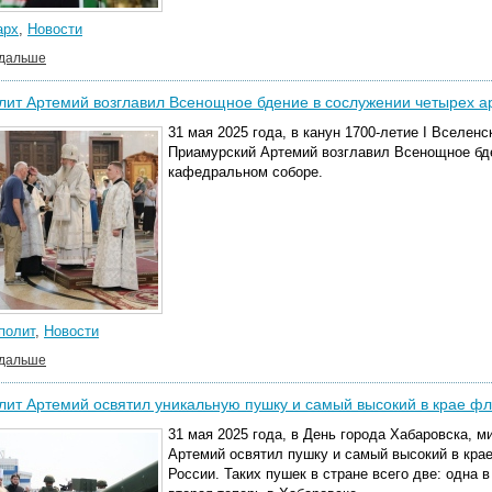
арх
,
Новости
 дальше
ит Артемий возглавил Всенощное бдение в сослужении четырех 
31 мая 2025 года, в канун 1700-летие I Вселен
Приамурский Артемий возглавил Всенощное бд
кафедральном соборе.
полит
,
Новости
 дальше
ит Артемий освятил уникальную пушку и самый высокий в крае фл
31 мая 2025 года, в День города Хабаровска, 
Артемий освятил пушку и самый высокий в кра
России. Таких пушек в стране всего две: одна в