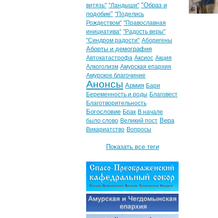
"Образ и
витязь"
"Ландыши"
подобие"
"Поделись
Рождеством"
"Православная
инициатива"
"Радость веры"
"Синдром радости"
Аборигены
Аборты и демография
Автокатастрофа
Аксиос
Акция
Алкоголизм
Амурская епархия
Амурское благочиние
Анонсы
Армия
Бари
Беременность и роды
Благовест
Благотворительность
Богословие
Брак
В начале
Вера
было слово
Великий пост
Викариатство
Вопросы
Показать все теги