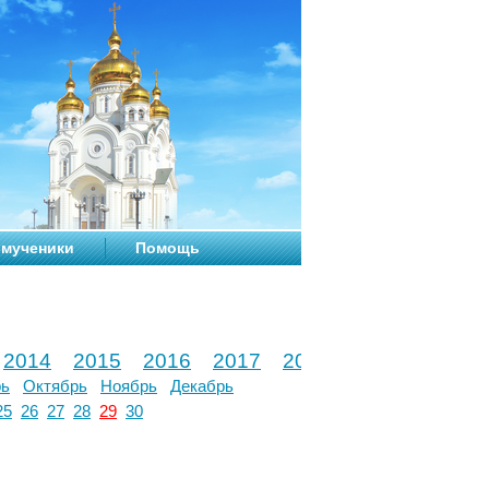
мученики
Помощь
2014
2015
2016
2017
2018
2019
2020
рь
Октябрь
Ноябрь
Декабрь
25
26
27
28
29
30