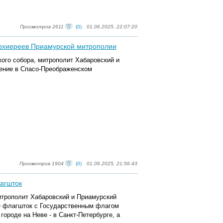
Просмотров 2611
(0)
01.06.2025, 22:07:20
архиереев Приамурской митрополии
ского собора, митрополит Хабаровский и
ение в Спасо-Преображенском
Просмотров 1904
(0)
01.06.2025, 21:56:43
агшток
митрополит Хабаровский и Приамурский
е флагшток с Государственным флагом
 городе на Неве - в Санкт-Петербурге, а