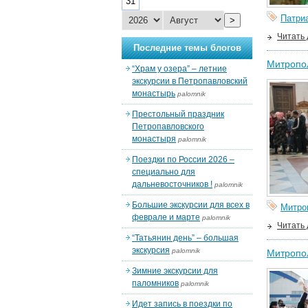
31
Патри
>
Читать
Последние темы блогов
Митропол
“Храм у озера” – летние
экскурсии в Петропавловский
монастырь
palomnik
Престольный праздник
Петропавловского
монастыря
palomnik
Поездки по России 2026 –
специально для
дальневосточников !
palomnik
Большие экскурсии для всех в
Митро
феврале и марте
palomnik
Читать
“Татьянин день” – большая
экскурсия
palomnik
Митропол
Зимние экскурсии для
паломников
palomnik
Идет запись в поездки по