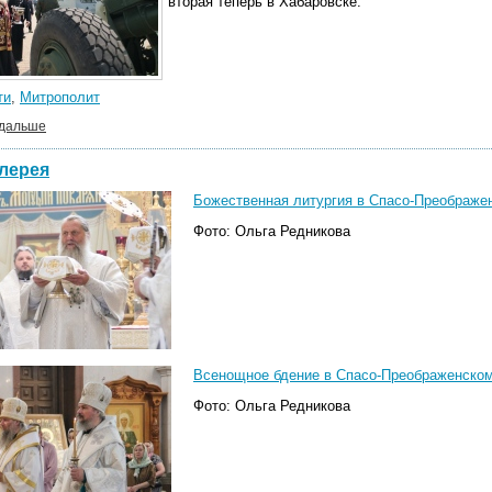
вторая теперь в Хабаровске.
ти
,
Митрополит
 дальше
лерея
Божественная литургия в Спасо-Преображен
Фото: Ольга Редникова
Всенощное бдение в Спасо-Преображенском 
Фото: Ольга Редникова