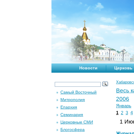
Новости
Церковь
Хабаровс
Весь 
Самый Восточный
2006
Митрополия
Январь
Епархия
1
2
3
4
Семинария
1 Июн
Церковные СМИ
Блогосфера
Журна