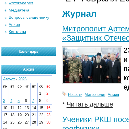
Фотогалерея
Медиатека
Журнал
Вопросы священнику
Архив
Митрополит Артем
Контакты
«Защитник Отече
2
Календарь
и
п
Архив
к
Август
-
2026
е
пн
вт
ср
чт
пт
сб
вс
1
2
Новости
,
Митрополит
,
Армия
3
4
5
6
7
8
9
Читать дальше
10
11
12
13
14
15
16
17
18
19
20
21
22
23
Ученики РКШ посе
24
25
26
27
28
29
30
геофизики