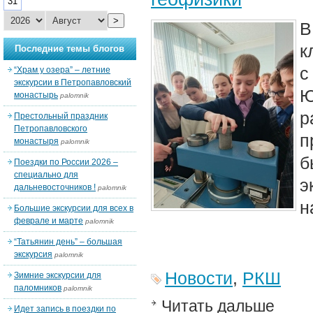
31
>
В
к
Последние темы блогов
с
“Храм у озера” – летние
экскурсии в Петропавловский
Ю
монастырь
palomnik
р
Престольный праздник
Петропавловского
п
монастыря
palomnik
б
Поездки по России 2026 –
специально для
э
дальневосточников !
palomnik
н
Большие экскурсии для всех в
феврале и марте
palomnik
“Татьянин день” – большая
экскурсия
palomnik
Новости
,
РКШ
Зимние экскурсии для
паломников
palomnik
Читать дальше
Идет запись в поездки по