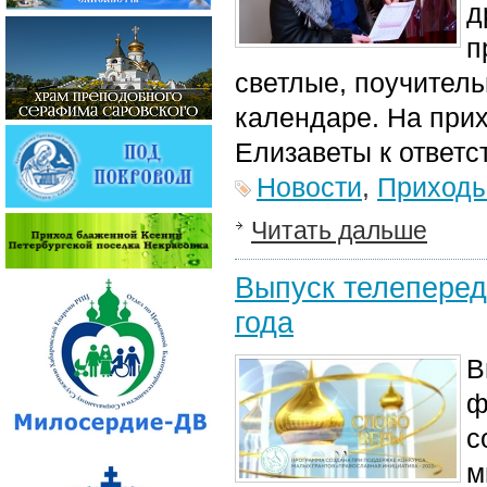
д
п
светлые, поучитель
календаре. На при
Елизаветы к ответс
Новости
,
Приход
Читать дальше
Выпуск телеперед
года
В
ф
с
м