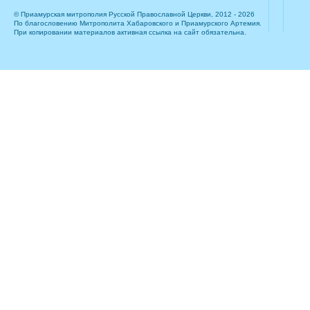
© Приамурская митрополия Русской Православной Церкви, 2012 - 2026
По благословению Митрополита Хабаровского и Приамурского Артемия.
При копировании материалов активная ссылка на сайт обязательна.