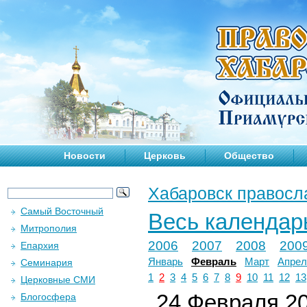
Новости
Церковь
Общество
Хабаровск правосл
Самый Восточный
Весь календар
Митрополия
2006
2007
2008
200
Епархия
Январь
Февраль
Март
Апрел
Семинария
1
2
3
4
5
6
7
8
9
10
11
12
13
Церковные СМИ
24 Февраля 20
Блогосфера