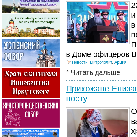
2
и
в
п
П
в Доме офицеров Во
Новости
,
Митрополит
,
Армия
Читать дальше
Прихожане Елизав
посту
О
в
х