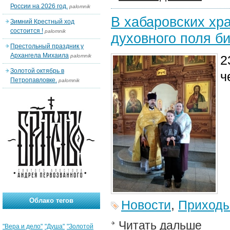
России на 2026 год.
palomnik
В хабаровских хра
Зимний Крестный ход
состоится !
palomnik
духовного поля б
Престольный праздник у
Архангела Михаила
palomnik
2
Золотой октябрь в
ч
Петропавловке.
palomnik
Облако тегов
Новости
,
Приход
Читать дальше
"Вера и дело"
"Душа"
"Золотой