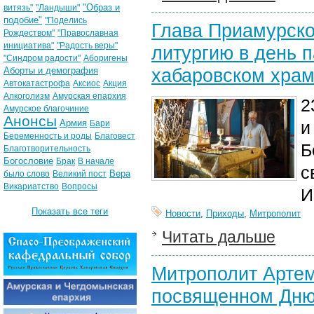
"Образ и
витязь"
"Ландыши"
подобие"
"Поделись
Глава Приамурско
Рождеством"
"Православная
инициатива"
"Радость веры"
литургию в день п
"Синдром радости"
Аборигены
хабаровском хра
Аборты и демография
Автокатастрофа
Аксиос
Акция
Алкоголизм
Амурская епархия
2
Амурское благочиние
Анонсы
Армия
и
Бари
Беременность и роды
Благовест
Б
Благотворительность
Богословие
Брак
В начале
с
Вера
было слово
Великий пост
Викариатство
Вопросы
И
Показать все теги
Новости
,
Приходы
,
Митрополит
Читать дальше
Митрополит Артем
посвященном Дню