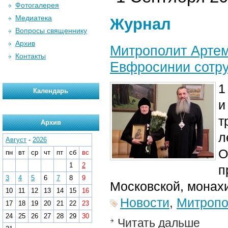
Фотогалерея
Медиатека
Журнал
Вопросы священнику
Архив
Митрополит Арте
Контакты
Евфросинии сотру
1
Календарь
и
т
Архив
л
Август
-
2026
О
пн
вт
ср
чт
пт
сб
вс
1
2
п
3
4
5
6
7
8
9
Московской, монах
10
11
12
13
14
15
16
Новости
,
Митропо
17
18
19
20
21
22
23
24
25
26
27
28
29
30
Читать дальше