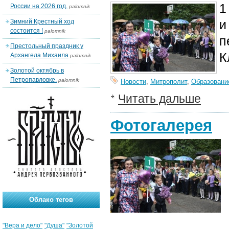
1
России на 2026 год.
palomnik
и
Зимний Крестный ход
состоится !
palomnik
п
Престольный праздник у
К
Архангела Михаила
palomnik
Золотой октябрь в
Петропавловке.
palomnik
Новости
,
Митрополит
,
Образовани
Читать дальше
Фотогалерея
Облако тегов
"Вера и дело"
"Душа"
"Золотой