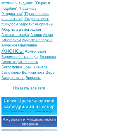
"Образ и
витязь"
"Ландыши"
подобие"
"Поделись
Рождеством"
"Православная
инициатива"
"Радость веры"
"Синдром радости"
Аборигены
Аборты и демография
Автокатастрофа
Аксиос
Акция
Алкоголизм
Амурская епархия
Амурское благочиние
Анонсы
Армия
Бари
Беременность и роды
Благовест
Благотворительность
Богословие
Брак
В начале
Вера
было слово
Великий пост
Викариатство
Вопросы
Показать все теги