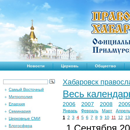
Новости
Церковь
Общество
Хабаровск правосл
Самый Восточный
Весь календар
Митрополия
2006
2007
2008
200
Епархия
Январь
Февраль
Март
Апрел
Семинария
1
2
3
4
5
6
7
8
9
10
11
12
13
Церковные СМИ
1 Сентября 202
Блогосфера