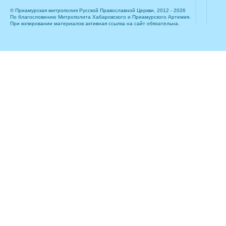
© Приамурская митрополия Русской Православной Церкви, 2012 - 2026
По благословению Митрополита Хабаровского и Приамурского Артемия.
При копировании материалов активная ссылка на сайт обязательна.