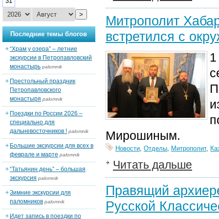
31
>
Митрополит Хабар
встретился с ок
Последние темы блогов
“Храм у озера” – летние
1
экскурсии в Петропавловский
монастырь
palomnik
с
Престольный праздник
П
Петропавловского
монастыря
palomnik
и
Поездки по России 2026 –
п
специально для
дальневосточников !
palomnik
Мирошиным.
Большие экскурсии для всех в
Новости
,
Отделы
,
Митрополит
,
Ка
феврале и марте
palomnik
Читать дальше
“Татьянин день” – большая
экскурсия
palomnik
Правящий архиере
Зимние экскурсии для
паломников
Русской Классиче
palomnik
Идет запись в поездки по