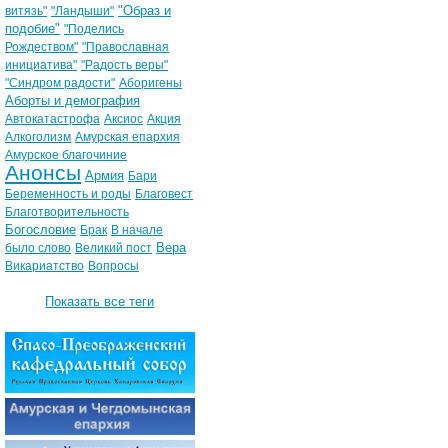
"Образ и
витязь"
"Ландыши"
подобие"
"Поделись
Рождеством"
"Православная
инициатива"
"Радость веры"
"Синдром радости"
Аборигены
Аборты и демография
Автокатастрофа
Аксиос
Акция
Алкоголизм
Амурская епархия
Амурское благочиние
Анонсы
Армия
Бари
Беременность и роды
Благовест
Благотворительность
Богословие
Брак
В начале
Вера
было слово
Великий пост
Викариатство
Вопросы
Показать все теги