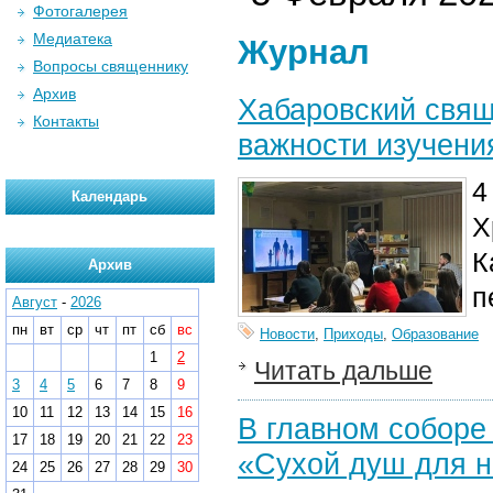
Фотогалерея
Медиатека
Журнал
Вопросы священнику
Архив
Хабаровский свящ
Контакты
важности изучени
4
Календарь
Х
К
Архив
п
Август
-
2026
пн
вт
ср
чт
пт
сб
вс
Новости
,
Приходы
,
Образование
1
2
Читать дальше
3
4
5
6
7
8
9
10
11
12
13
14
15
16
В главном соборе
17
18
19
20
21
22
23
«Сухой душ для 
24
25
26
27
28
29
30