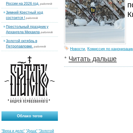
п
России на 2026 год.
palomnik
К
Зимний Крестный ход
состоится !
palomnik
Престольный праздник у
Архангела Михаила
palomnik
Золотой октябрь в
Петропавловке.
palomnik
Новости
,
Комиссия по канонизаци
Читать дальше
Облако тегов
"Вера и дело"
"Душа"
"Золотой