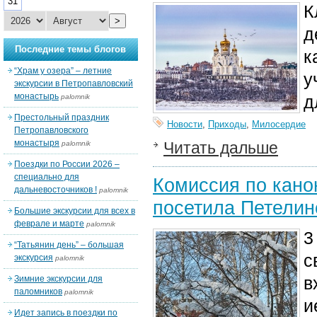
31
К
>
д
Последние темы блогов
к
“Храм у озера” – летние
у
экскурсии в Петропавловский
монастырь
д
palomnik
Престольный праздник
Новости
,
Приходы
,
Милосердие
Петропавловского
монастыря
Читать дальше
palomnik
Поездки по России 2026 –
специально для
Комиссия по кано
дальневосточников !
palomnik
посетила Петелин
Большие экскурсии для всех в
феврале и марте
palomnik
3
“Татьянин день” – большая
с
экскурсия
palomnik
в
Зимние экскурсии для
паломников
palomnik
и
Идет запись в поездки по