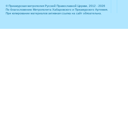
© Приамурская митрополия Русской Православной Церкви, 2012 - 2026
По благословению Митрополита Хабаровского и Приамурского Артемия.
При копировании материалов активная ссылка на сайт обязательна.