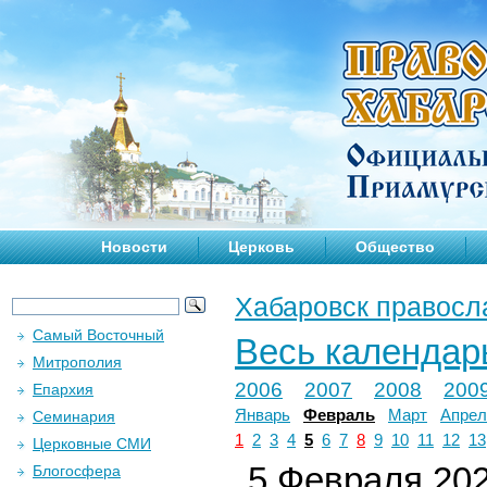
Новости
Церковь
Общество
Хабаровск правосл
Самый Восточный
Весь календар
Митрополия
2006
2007
2008
200
Епархия
Январь
Февраль
Март
Апрел
Семинария
1
2
3
4
5
6
7
8
9
10
11
12
13
Церковные СМИ
5 Февраля 202
Блогосфера