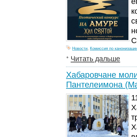
е
к
с
н
С
Новости
,
Комиссия по канонизаци
Читать дальше
Хабаровчане моли
Пантелеимона (Ма
1
Х
т
Х
в