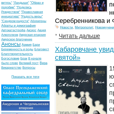
"Образ и
п
витязь"
"Ландыши"
подобие"
"Поделись
н
Рождеством"
"Православная
инициатива"
"Радость веры"
Серебренникова и 
"Синдром радости"
Аборигены
Аборты и демография
Новости
,
Митрополит
,
Новомучени
Автокатастрофа
Аксиос
Акция
Читать дальше
Алкоголизм
Амурская епархия
Амурское благочиние
Анонсы
Армия
Бари
Хабаровчане увид
Беременность и роды
Благовест
Благотворительность
святой»
Богословие
Брак
В начале
Вера
было слово
Великий пост
1
Викариатство
Вопросы
ю
Показать все теги
с
п
п
с