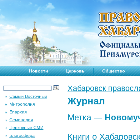
Новости
Церковь
Общество
Хабаровск правосл
Самый Восточный
Журнал
Митрополия
Епархия
Метка —
Новому
Семинария
Церковные СМИ
Книги о Хабаровс
Блогосфера