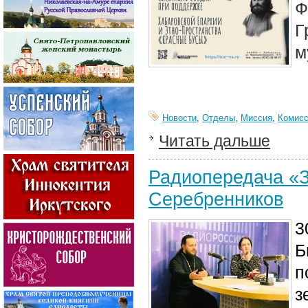
Ф
Г
м
Новости
,
Отделы
,
Миссия
,
Комисс
Читать дальше
Радиопередача «З
Серебренников
3
Б
п
з