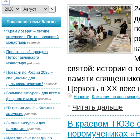
31
2
>
д
Последние темы блогов
в
“Храм у озера” – летние
р
экскурсии в Петропавловский
монастырь
palomnik
к
Престольный праздник
М
Петропавловского
монастыря
palomnik
святой: истории о 
Поездки по России 2026 –
памяти священников
специально для
дальневосточников !
palomnik
Церковь в XX веке 
Большие экскурсии для всех в
Новости
,
Комиссия по канонизаци
феврале и марте
palomnik
Читать дальше
“Татьянин день” – большая
экскурсия
palomnik
В краевом ТЮЗе с
Зимние экскурсии для
паломников
palomnik
новомучениках «Н
Идет запись в поездки по