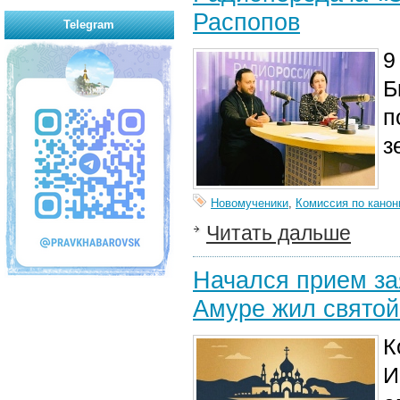
Распопов
Telegram
9
Б
п
з
Новомученики
,
Комиссия по канон
Читать дальше
Начался прием за
Амуре жил святой
К
И