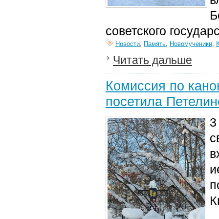
Б
советского государ
Новости
,
Память
,
Новомученики
,
Читать дальше
Комиссия по кано
посетила Петелин
3
с
в
и
п
К