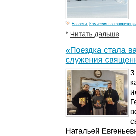
Новости
,
Комиссия по канонизаци
Читать дальше
«Поездка стала в
служения священ
3
к
и
Г
в
с
Натальей Евгеньев