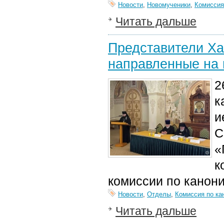
Новости
,
Новомученики
,
Комиссия
Читать дальше
Представители Ха
направленные на 
2
к
и
С
«
к
комиссии по канони
Новости
,
Отделы
,
Комиссия по ка
Читать дальше