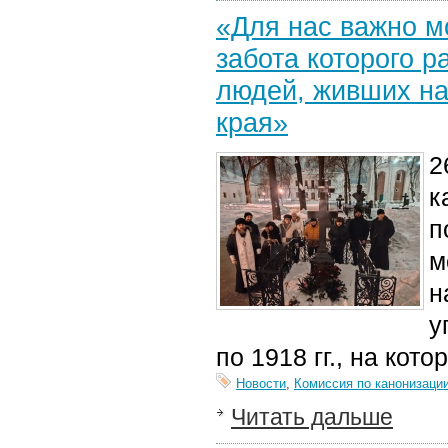
«Для нас важно м
забота которого 
людей, живших на
края»
2
к
п
м
н
у
п
о 1918 гг.
,
на кото
Новости
,
Комиссия по канонизаци
Читать дальше