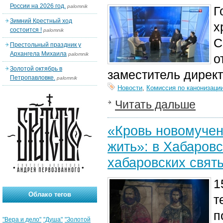
России на 2026 год.
palomnik
Г
Зимний Крестный ход
х
состоится !
palomnik
С
Престольный праздник у
Архангела Михаила
palomnik
о
Золотой октябрь в
заместитель дирек
Петропавловке.
palomnik
Новости
,
Комиссия по канонизаци
Читать дальше
«Кровь новомучен
жить»: в Хабаров
хабаровских свят
1
Облако тегов
т
п
"Вера и дело"
"Душа"
"Золотой