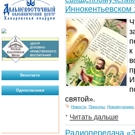
Иннокентьевском
Ч
з
п
к
в
п
Вконтакте
И
п
Однокласники
святой».
Новости
,
Приходы
,
Новомученики
Читать дальше
Радиопередача «