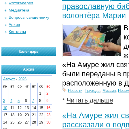
Фотогалерея
православную биб
Медиатека
волонтёра Марии 
Вопросы священнику
Архив
В
Контакты
к
д
Календарь
ж
«На Амуре жил свя
Архив
были переданы в п
Август
-
2026
расположенную в Д
пн
вт
ср
чт
пт
сб
вс
Новости
,
Приходы
,
Миссия
,
Новом
1
2
Читать дальше
3
4
5
6
7
8
9
10
11
12
13
14
15
16
«На Амуре жил св
17
18
19
20
21
22
23
24
25
26
27
28
29
30
рассказали о подв