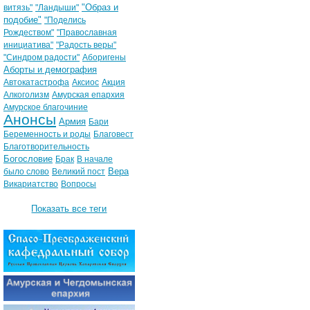
"Образ и
витязь"
"Ландыши"
подобие"
"Поделись
Рождеством"
"Православная
инициатива"
"Радость веры"
"Синдром радости"
Аборигены
Аборты и демография
Автокатастрофа
Аксиос
Акция
Алкоголизм
Амурская епархия
Амурское благочиние
Анонсы
Армия
Бари
Беременность и роды
Благовест
Благотворительность
Богословие
Брак
В начале
Вера
было слово
Великий пост
Викариатство
Вопросы
Показать все теги