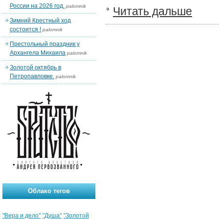
России на 2026 год.
palomnik
Читать дальше
Зимний Крестный ход
состоится !
palomnik
Престольный праздник у
Архангела Михаила
palomnik
Золотой октябрь в
Петропавловке.
palomnik
Облако тегов
"Вера и дело"
"Душа"
"Золотой