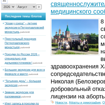
31
священнослужител
>
медицинского соо
Последние темы блогов
8
“Храм у озера” – летние
с
экскурсии в Петропавловский
монастырь
palomnik
с
Престольный праздник
м
Петропавловского
монастыря
palomnik
н
Поездки по России 2026 –
в
специально для
дальневосточников !
palomnik
здравоохранения Х
Большие экскурсии для всех в
сопредседательств
феврале и марте
palomnik
Николая (Белозеров
“Татьянин день” – большая
экскурсия
palomnik
добровольный отказ
Зимние экскурсии для
лицензии на аборты
паломников
palomnik
Новости
,
Аборты и демография
,
О
Идет запись в поездки по