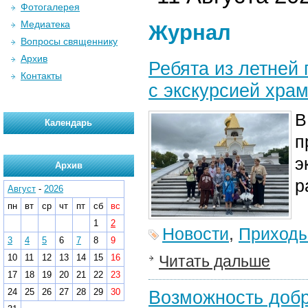
Фотогалерея
Медиатека
Журнал
Вопросы священнику
Архив
Ребята из летней
Контакты
с экскурсией хра
В
Календарь
п
э
Архив
р
Август
-
2026
пн
вт
ср
чт
пт
сб
вс
1
2
Новости
,
Приход
3
4
5
6
7
8
9
10
11
12
13
14
15
16
Читать дальше
17
18
19
20
21
22
23
24
25
26
27
28
29
30
Возможность добр