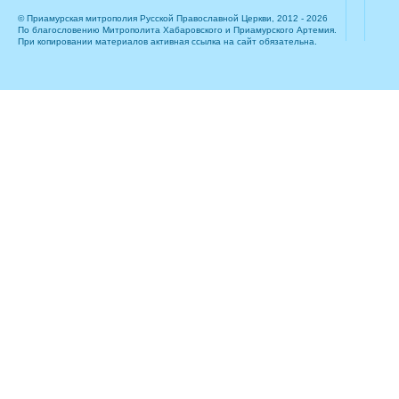
© Приамурская митрополия Русской Православной Церкви, 2012 - 2026
По благословению Митрополита Хабаровского и Приамурского Артемия.
При копировании материалов активная ссылка на сайт обязательна.