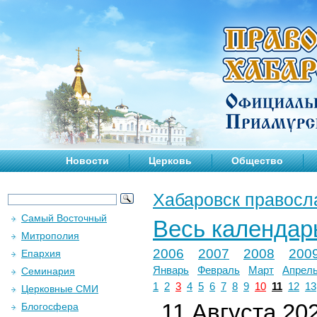
Новости
Церковь
Общество
Хабаровск правосл
Самый Восточный
Весь календар
Митрополия
2006
2007
2008
200
Епархия
Январь
Февраль
Март
Апрел
Семинария
1
2
3
4
5
6
7
8
9
10
11
12
13
Церковные СМИ
11 Августа 202
Блогосфера