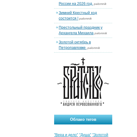
России на 2026 год.
palomnik
Зимний Крестный ход
состоится !
palomnik
Престольный праздник у
Архангела Михаила
palomnik
Золотой октябрь в
Петропавловке.
palomnik
Облако тегов
"Вера и дело"
"Душа"
"Золотой