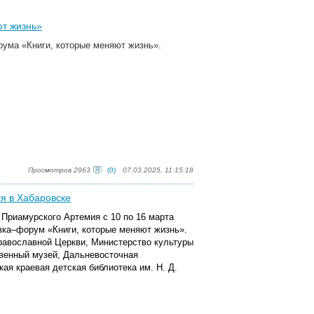
ют жизнь»
ума «Книги, которые меняют жизнь».
Просмотров 2963
(0)
07.03.2025, 11:15:18
я в Хабаровске
Приамурского Артемия с 10 по 16 марта
вка–форум «Книги, которые меняют жизнь».
равославной Церкви, Министерство культуры
венный музей, Дальневосточная
ая краевая детская библиотека им. Н. Д.