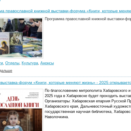
а православной книжной выставки-форума «Книги, которые меня
Программа православной книжной выставки-фор
ти
,
Отделы
,
Культура
,
Анонсы
 дальше
выставка-форум «Книги, которые меняют жизнь» - 2025 открываетс
По благословению митрополита Хабаровского и 
2025 года в Хабаровске будет проходить выста
Организаторы: Хабаровская епархия Русской П
Хабаровского края, Дальневосточный художест
государственная научная библиотека, Хабаровск
Наволочкина.