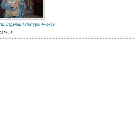
ти
,
Отделы
,
Культура
,
Анонсы
 дальше