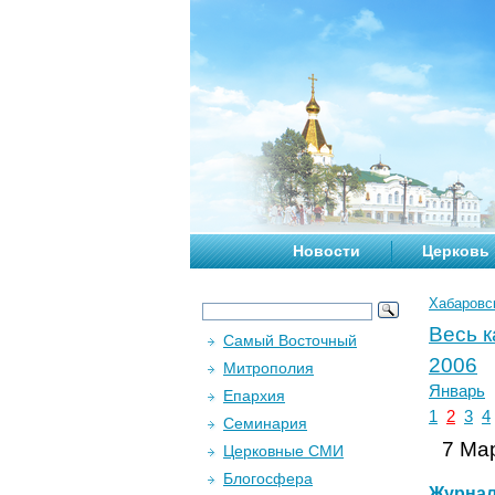
Новости
Церковь
Хабаровс
Весь 
Самый Восточный
2006
Митрополия
Январь
Епархия
1
2
3
4
Семинария
7 Мар
Церковные СМИ
Блогосфера
Журна