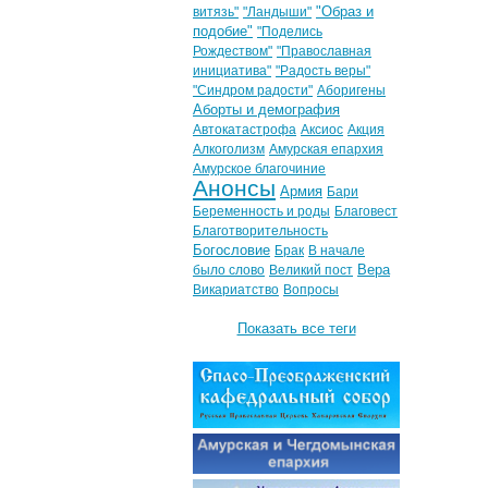
"Образ и
витязь"
"Ландыши"
подобие"
"Поделись
Рождеством"
"Православная
инициатива"
"Радость веры"
"Синдром радости"
Аборигены
Аборты и демография
Автокатастрофа
Аксиос
Акция
Алкоголизм
Амурская епархия
Амурское благочиние
Анонсы
Армия
Бари
Беременность и роды
Благовест
Благотворительность
Богословие
Брак
В начале
Вера
было слово
Великий пост
Викариатство
Вопросы
Показать все теги