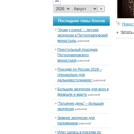
31
>
Последние темы блогов
Новос
“Храм у озера” – летние
Читать
экскурсии в Петропавловский
монастырь
palomnik
Престольный праздник
Петропавловского
монастыря
palomnik
Поездки по России 2026 –
специально для
дальневосточников !
palomnik
Большие экскурсии для всех в
феврале и марте
palomnik
“Татьянин день” – большая
экскурсия
palomnik
Зимние экскурсии для
паломников
palomnik
Идет запись в поездки по