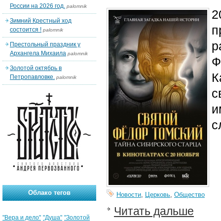
России на 2026 год.
palomnik
2
Зимний Крестный ход
п
состоится !
palomnik
р
Престольный праздник у
Архангела Михаила
palomnik
Ф
Золотой октябрь в
К
Петропавловке.
palomnik
с
и
с
Облако тегов
Новости
,
Церковь
,
Общество
Читать дальше
"Вера и дело"
"Душа"
"Золотой