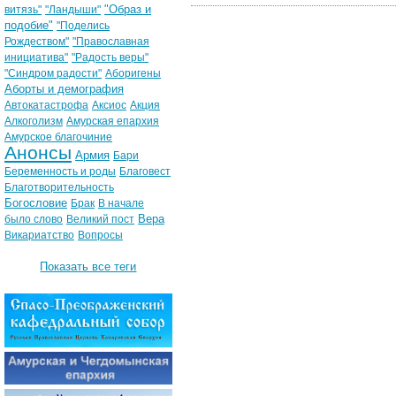
"Образ и
витязь"
"Ландыши"
подобие"
"Поделись
Рождеством"
"Православная
инициатива"
"Радость веры"
"Синдром радости"
Аборигены
Аборты и демография
Автокатастрофа
Аксиос
Акция
Алкоголизм
Амурская епархия
Амурское благочиние
Анонсы
Армия
Бари
Беременность и роды
Благовест
Благотворительность
Богословие
Брак
В начале
Вера
было слово
Великий пост
Викариатство
Вопросы
Показать все теги