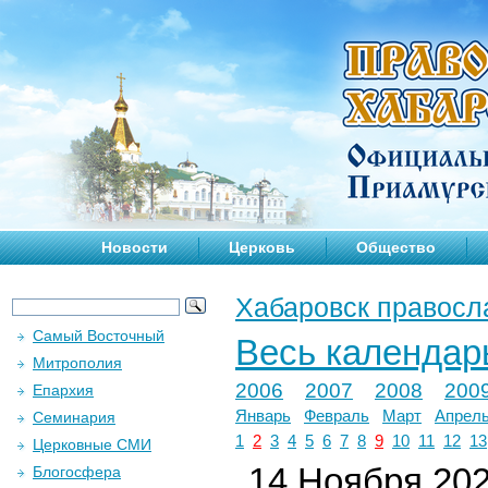
Новости
Церковь
Общество
Хабаровск правосл
Самый Восточный
Весь календар
Митрополия
2006
2007
2008
200
Епархия
Январь
Февраль
Март
Апрел
Семинария
1
2
3
4
5
6
7
8
9
10
11
12
13
Церковные СМИ
14 Ноября 2025
Блогосфера