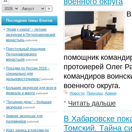
военного округа
31
>
В
Последние темы блогов
“Храм у озера” – летние
экскурсии в Петропавловский
монастырь
palomnik
Престольный праздник
Петропавловского
помощник команди
монастыря
palomnik
протоиерей Олег Р
Поездки по России 2026 –
специально для
командиров воински
дальневосточников !
palomnik
военного округа.
Большие экскурсии для всех в
феврале и марте
Новости
,
Приходы
,
Армия
palomnik
Читать дальше
“Татьянин день” – большая
экскурсия
palomnik
Зимние экскурсии для
В Хабаровске пок
паломников
palomnik
Томский. Тайна с
Идет запись в поездки по