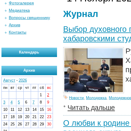
Фотогалерея
Медиатека
Журнал
Вопросы священнику
Архив
Выбор духовного 
Контакты
хабаровскими сту
Р
Календарь
Х
п
Архив
х
Август
-
2026
пн
вт
ср
чт
пт
сб
вс
1
2
Новости
,
Молодежка
,
Молодежное
3
4
5
6
7
8
9
Читать дальше
10
11
12
13
14
15
16
17
18
19
20
21
22
23
О любви к родине
24
25
26
27
28
29
30