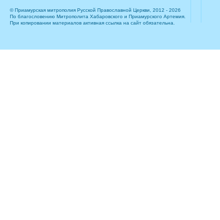
© Приамурская митрополия Русской Православной Церкви, 2012 - 2026
По благословению Митрополита Хабаровского и Приамурского Артемия.
При копировании материалов активная ссылка на сайт обязательна.