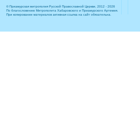
© Приамурская митрополия Русской Православной Церкви, 2012 - 2026
По благословению Митрополита Хабаровского и Приамурского Артемия.
При копировании материалов активная ссылка на сайт обязательна.