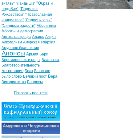
"Образ и
витязь"
"Ландыши"
подобие"
"Поделись
Рождеством"
"Православная
инициатива"
"Радость веры"
"Синдром радости"
Аборигены
Аборты и демография
Автокатастрофа
Аксиос
Акция
Алкоголизм
Амурская епархия
Амурское благочиние
Анонсы
Армия
Бари
Беременность и роды
Благовест
Благотворительность
Богословие
Брак
В начале
Вера
было слово
Великий пост
Викариатство
Вопросы
Показать все теги