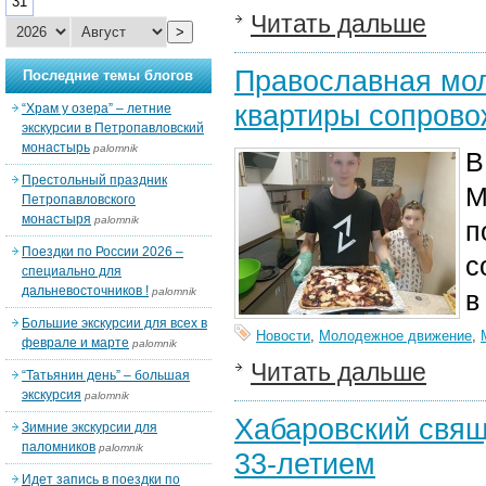
31
Читать дальше
>
Православная мол
Последние темы блогов
квартиры сопров
“Храм у озера” – летние
экскурсии в Петропавловский
монастырь
palomnik
В
Престольный праздник
М
Петропавловского
монастыря
palomnik
п
Поездки по России 2026 –
с
специально для
дальневосточников !
palomnik
в
Большие экскурсии для всех в
Новости
,
Молодежное движение
,
феврале и марте
palomnik
Читать дальше
“Татьянин день” – большая
экскурсия
palomnik
Хабаровский свящ
Зимние экскурсии для
паломников
palomnik
33-летием
Идет запись в поездки по