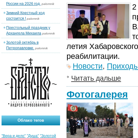
России на 2026 год.
palomnik
2
Зимний Крестный ход
п
состоится !
palomnik
В
Престольный праздник у
Архангела Михаила
palomnik
т
Золотой октябрь в
летия Хабаровского
Петропавловке.
palomnik
реабилитации.
Новости
,
Приход
Читать дальше
Фотогалерея
Облако тегов
"Вера и дело"
"Душа"
"Золотой