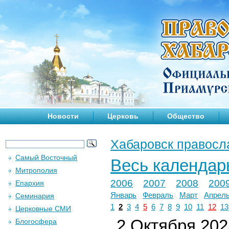
Новости
Церковь
Общество
Хабаровск правосл
Самый Восточный
Весь календар
Митрополия
2006
2007
2008
200
Епархия
Январь
Февраль
Март
Апрел
Семинария
1
2
3
4
5
6
7
8
9
10
11
12
13
Церковные СМИ
2 Октября 2025
Блогосфера