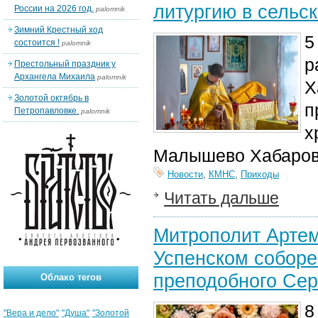
литургию в сельс
России на 2026 год.
palomnik
Зимний Крестный ход
5
состоится !
palomnik
р
Престольный праздник у
Архангела Михаила
palomnik
Х
Золотой октябрь в
п
Петропавловке.
palomnik
х
Малышево Хабаровс
Новости
,
КМНС
,
Приходы
Читать дальше
Митрополит Артем
Успенском соборе
преподобного Сер
Облако тегов
8
"Вера и дело"
"Душа"
"Золотой