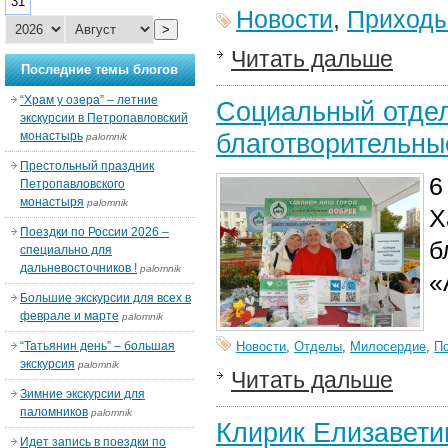
31
Новости
,
Приход
>
Читать дальше
Последние темы блогов
“Храм у озера” – летние
Социальный отдел
экскурсии в Петропавловский
благотворительны
монастырь
palomnik
Престольный праздник
6
Петропавловского
монастыря
palomnik
Х
Поездки по России 2026 –
б
специально для
дальневосточников !
palomnik
«
Большие экскурсии для всех в
феврале и марте
palomnik
“Татьянин день” – большая
Новости
,
Отделы
,
Милосердие
,
П
экскурсия
palomnik
Читать дальше
Зимние экскурсии для
паломников
palomnik
Клирик Елизавети
Идет запись в поездки по