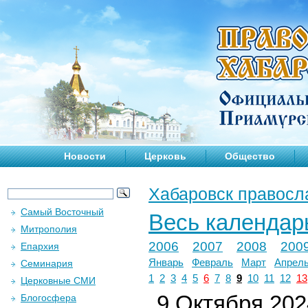
Новости
Церковь
Общество
Хабаровск правосл
Самый Восточный
Весь календар
Митрополия
2006
2007
2008
200
Епархия
Январь
Февраль
Март
Апрел
Семинария
1
2
3
4
5
6
7
8
9
10
11
12
13
Церковные СМИ
9 Октября 2024
Блогосфера