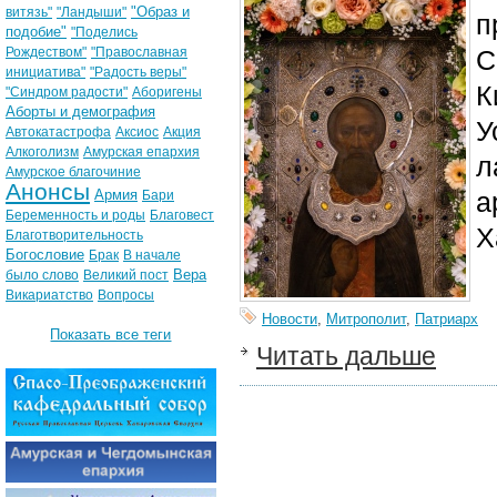
"Образ и
витязь"
"Ландыши"
п
подобие"
"Поделись
Рождеством"
"Православная
С
инициатива"
"Радость веры"
К
"Синдром радости"
Аборигены
Аборты и демография
У
Автокатастрофа
Аксиос
Акция
Алкоголизм
Амурская епархия
л
Амурское благочиние
Анонсы
Армия
а
Бари
Беременность и роды
Благовест
Х
Благотворительность
Богословие
Брак
В начале
Вера
было слово
Великий пост
Викариатство
Вопросы
Новости
,
Митрополит
,
Патриарх
Показать все теги
Читать дальше