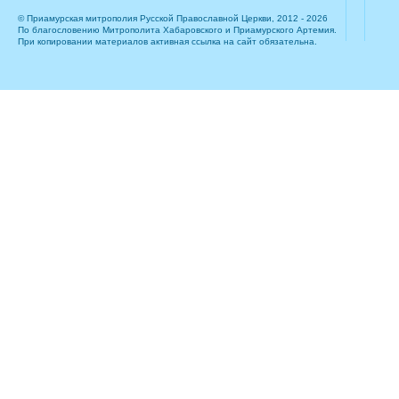
© Приамурская митрополия Русской Православной Церкви, 2012 - 2026
По благословению Митрополита Хабаровского и Приамурского Артемия.
При копировании материалов активная ссылка на сайт обязательна.