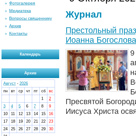
Фотогалерея
Медиатека
Журнал
Вопросы священнику
Архив
Престольный праз
Контакты
Иоанна Богослова
9
Календарь
а
н
Архив
Август
-
2026
Б
пн
вт
ср
чт
пт
сб
вс
1
2
Пресвятой Богород
3
4
5
6
7
8
9
Иисуса Христа осв
10
11
12
13
14
15
16
17
18
19
20
21
22
23
24
25
26
27
28
29
30