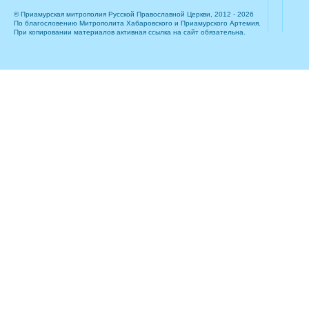
© Приамурская митрополия Русской Православной Церкви, 2012 - 2026
По благословению Митрополита Хабаровского и Приамурского Артемия.
При копировании материалов активная ссылка на сайт обязательна.