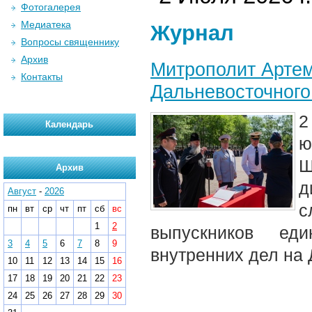
Фотогалерея
Медиатека
Журнал
Вопросы священнику
Архив
Митрополит Артем
Контакты
Дальневосточного
2
Календарь
ю
Ш
Архив
д
Август
-
2026
с
пн
вт
ср
чт
пт
сб
вс
1
2
выпускников еди
3
4
5
6
7
8
9
внутренних дел на 
10
11
12
13
14
15
16
17
18
19
20
21
22
23
24
25
26
27
28
29
30