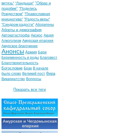
"Образ и
витязь"
"Ландыши"
подобие"
"Поделись
Рождеством"
"Православная
инициатива"
"Радость веры"
"Синдром радости"
Аборигены
Аборты и демография
Автокатастрофа
Аксиос
Акция
Алкоголизм
Амурская епархия
Амурское благочиние
Анонсы
Армия
Бари
Беременность и роды
Благовест
Благотворительность
Богословие
Брак
В начале
Вера
было слово
Великий пост
Викариатство
Вопросы
Показать все теги