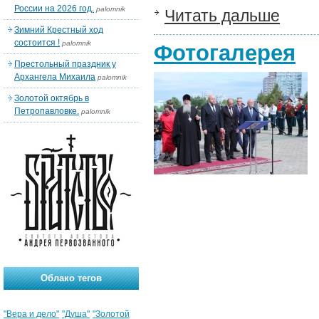
России на 2026 год.
palomnik
Читать дальше
Зимний Крестный ход
состоится !
palomnik
Фотогалерея
Престольный праздник у
Архангела Михаила
palomnik
Золотой октябрь в
Петропавловке.
palomnik
Облако тегов
"Вера и дело"
"Душа"
"Золотой