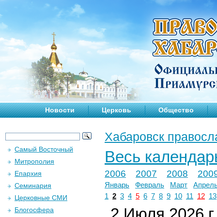
Новости
Церковь
Общество
Хабаровск правосл
Самый Восточный
Весь календар
Митрополия
2006
2007
2008
200
Епархия
Январь
Февраль
Март
Апрел
Семинария
1
2
3
4
5
6
7
8
9
10
11
12
13
Церковные СМИ
2 Июля 2026 г.
Блогосфера