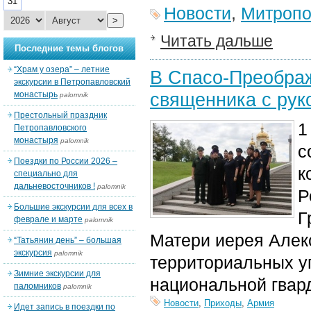
31
Новости
,
Митропо
>
Читать дальше
Последние темы блогов
“Храм у озера” – летние
В Спасо-Преобра
экскурсии в Петропавловский
священника с рук
монастырь
palomnik
Престольный праздник
1
Петропавловского
монастыря
palomnik
с
Поездки по России 2026 –
к
специально для
дальневосточников !
palomnik
Р
Большие экскурсии для всех в
Г
феврале и марте
palomnik
Матери иерея Алек
“Татьянин день” – большая
экскурсия
palomnik
территориальных уп
Зимние экскурсии для
национальной гвар
паломников
palomnik
Новости
,
Приходы
,
Армия
Идет запись в поездки по