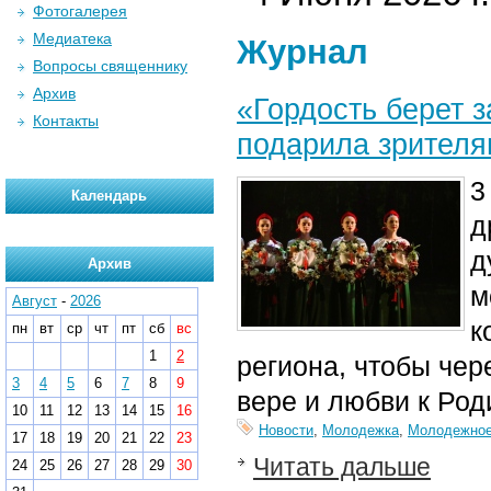
Фотогалерея
Медиатека
Журнал
Вопросы священнику
Архив
«Гордость берет 
Контакты
подарила зрителя
3
Календарь
д
д
Архив
м
Август
-
2026
к
пн
вт
ср
чт
пт
сб
вс
1
2
региона, чтобы чере
3
4
5
6
7
8
9
вере и любви к Род
10
11
12
13
14
15
16
Новости
,
Молодежка
,
Молодежное
17
18
19
20
21
22
23
Читать дальше
24
25
26
27
28
29
30