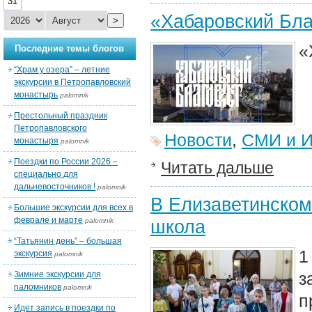
31
«Хабаровский Бла
>
«
Последние темы блогов
“Храм у озера” – летние
экскурсии в Петропавловский
монастырь
palomnik
Престольный праздник
Петропавловского
Новости
,
СМИ и И
монастыря
palomnik
Поездки по России 2026 –
Читать дальше
специально для
дальневосточников !
palomnik
В Елизаветинском
Большие экскурсии для всех в
феврале и марте
школа
palomnik
“Татьянин день” – большая
1
экскурсия
palomnik
з
Зимние экскурсии для
паломников
palomnik
п
Идет запись в поездки по