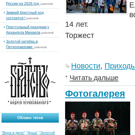
Е
России на 2026 год.
palomnik
в
Зимний Крестный ход
состоится !
palomnik
14 лет.
Престольный праздник у
Архангела Михаила
palomnik
Торжест
Золотой октябрь в
Петропавловке.
palomnik
Новости
,
Приход
Читать дальше
Фотогалерея
Облако тегов
"Вера и дело"
"Душа"
"Золотой