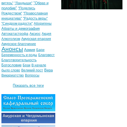
"Образ и
витязь"
"Ландыши"
подобие"
"Поделись
Рождеством"
"Православная
инициатива"
"Радость веры"
"Синдром радости"
Аборигены
Аборты и демография
Автокатастрофа
Аксиос
Акция
Алкоголизм
Амурская епархия
Амурское благочиние
Анонсы
Армия
Бари
Беременность и роды
Благовест
Благотворительность
Богословие
Брак
В начале
Вера
было слово
Великий пост
Викариатство
Вопросы
Показать все теги