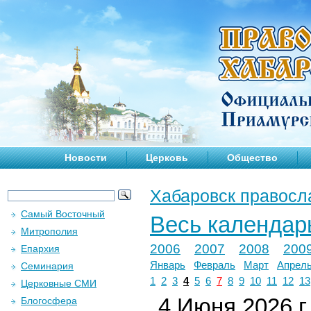
Новости
Церковь
Общество
Хабаровск правосл
Самый Восточный
Весь календар
Митрополия
2006
2007
2008
200
Епархия
Январь
Февраль
Март
Апрел
Семинария
1
2
3
4
5
6
7
8
9
10
11
12
13
Церковные СМИ
4 Июня 2026 г.
Блогосфера