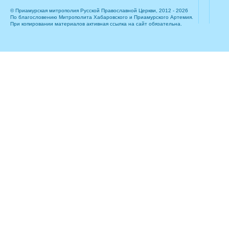
© Приамурская митрополия Русской Православной Церкви, 2012 - 2026
По благословению Митрополита Хабаровского и Приамурского Артемия.
При копировании материалов активная ссылка на сайт обязательна.