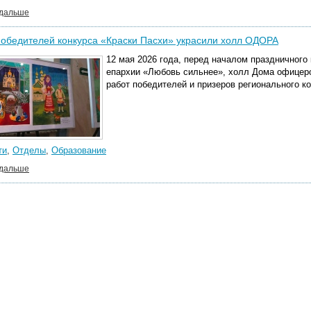
 дальше
обедителей конкурса «Краски Пасхи» украсили холл ОДОРА
12 мая 2026 года, перед началом праздничного
епархии «Любовь сильнее», холл Дома офицеро
работ победителей и призеров регионального ко
ти
,
Отделы
,
Образование
 дальше