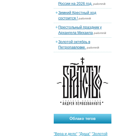
России на 2026 год.
palomnik
Зимний Крестный ход
состоится !
palomnik
Престольный праздник у
Архангела Михаила
palomnik
Золотой октябрь в
Петропавловке.
palomnik
Облако тегов
"Вера и дело"
"Душа"
"Золотой