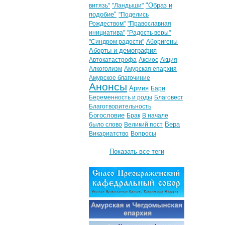
"Образ и
витязь"
"Ландыши"
подобие"
"Поделись
Рождеством"
"Православная
инициатива"
"Радость веры"
"Синдром радости"
Аборигены
Аборты и демография
Автокатастрофа
Аксиос
Акция
Алкоголизм
Амурская епархия
Амурское благочиние
Анонсы
Армия
Бари
Беременность и роды
Благовест
Благотворительность
Богословие
Брак
В начале
Вера
было слово
Великий пост
Викариатство
Вопросы
Показать все теги