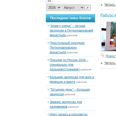
31
Читать
>
Работы п
Последние темы блогов
“Храм у озера” – летние
экскурсии в Петропавловский
монастырь
palomnik
Престольный праздник
Петропавловского
монастыря
palomnik
Новос
Поездки по России 2026 –
Читать
специально для
дальневосточников !
palomnik
Большие экскурсии для всех в
феврале и марте
palomnik
“Татьянин день” – большая
экскурсия
palomnik
Зимние экскурсии для
паломников
palomnik
Идет запись в поездки по