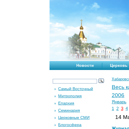
Новости
Церковь
Хабаровс
Весь 
Самый Восточный
2006
Митрополия
Январь
Епархия
1
2
3
4
Семинария
14 Ма
Церковные СМИ
Блогосфера
Журна