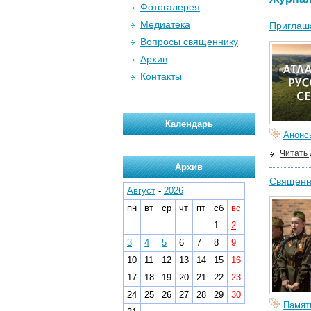
Фотогалерея
Медиатека
Приглаша
Вопросы священнику
Архив
Контакты
Календарь
Анонс
Читать
Архив
Священна
Август
-
2026
пн
вт
ср
чт
пт
сб
вс
1
2
3
4
5
6
7
8
9
10
11
12
13
14
15
16
17
18
19
20
21
22
23
24
25
26
27
28
29
30
Памят