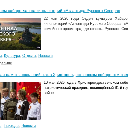
ем хабаровчан на кинолекторий «Атлантида Русского Севера»
22 мая 2026 года Отдел культуры Хабаров
кинолекторий «Атлантида Русского Севера». «
семейного просмотра, где красота Русского Се
ы
,
Культура
,
Отделы
,
Новости
 дальше
я память поколений: как в Христорождественском соборе отмети
10 мая 2026 года в Христорождественском соб
патриотический праздник, посвящённый 81-й г
войне.
ь
,
Приходы
,
Новости