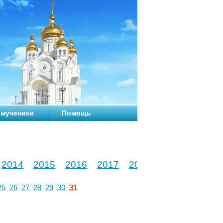
мученики
Помощь
2014
2015
2016
2017
2018
2019
2020
25
26
27
28
29
30
31