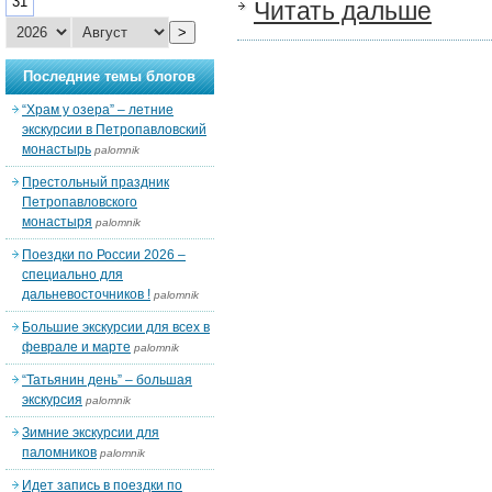
31
Читать дальше
>
Последние темы блогов
“Храм у озера” – летние
экскурсии в Петропавловский
монастырь
palomnik
Престольный праздник
Петропавловского
монастыря
palomnik
Поездки по России 2026 –
специально для
дальневосточников !
palomnik
Большие экскурсии для всех в
феврале и марте
palomnik
“Татьянин день” – большая
экскурсия
palomnik
Зимние экскурсии для
паломников
palomnik
Идет запись в поездки по