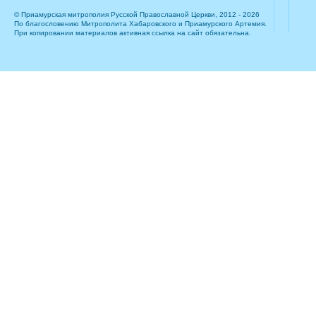
© Приамурская митрополия Русской Православной Церкви, 2012 - 2026
По благословению Митрополита Хабаровского и Приамурского Артемия.
При копировании материалов активная ссылка на сайт обязательна.