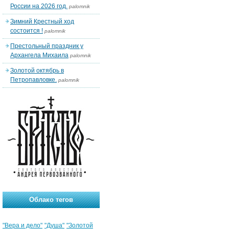
России на 2026 год.
palomnik
Зимний Крестный ход
состоится !
palomnik
Престольный праздник у
Архангела Михаила
palomnik
Золотой октябрь в
Петропавловке.
palomnik
Облако тегов
"Вера и дело"
"Душа"
"Золотой