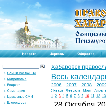
Новости
Церковь
Общество
Хабаровск правосл
Самый Восточный
Весь календар
Митрополия
2006
2007
2008
200
Епархия
Январь
Февраль
Март
Апрел
Семинария
1
2
3
4
5
6
7
8
9
10
11
12
13
Церковные СМИ
28 Октября 202
Блогосфера