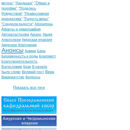
"Образ и
витязь"
"Ландыши"
подобие"
"Поделись
Рождеством"
"Православная
инициатива"
"Радость веры"
"Синдром радости"
Аборигены
Аборты и демография
Автокатастрофа
Аксиос
Акция
Алкоголизм
Амурская епархия
Амурское благочиние
Анонсы
Армия
Бари
Беременность и роды
Благовест
Благотворительность
Богословие
Брак
В начале
Вера
было слово
Великий пост
Викариатство
Вопросы
Показать все теги