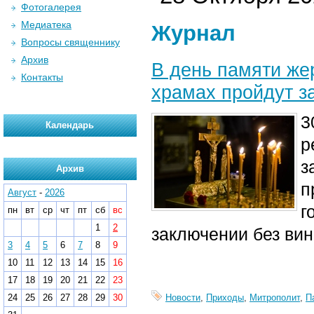
Фотогалерея
Медиатека
Журнал
Вопросы священнику
Архив
В день памяти же
Контакты
храмах пройдут з
3
Календарь
р
з
Архив
п
Август
-
2026
г
пн
вт
ср
чт
пт
сб
вс
1
2
заключении без вин
3
4
5
6
7
8
9
10
11
12
13
14
15
16
17
18
19
20
21
22
23
24
25
26
27
28
29
30
Новости
,
Приходы
,
Митрополит
,
П