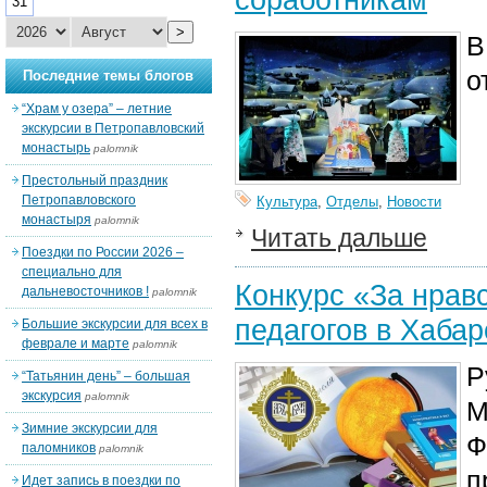
31
>
В
о
Последние темы блогов
“Храм у озера” – летние
экскурсии в Петропавловский
монастырь
palomnik
Престольный праздник
Петропавловского
Культура
,
Отделы
,
Новости
монастыря
palomnik
Читать дальше
Поездки по России 2026 –
специально для
Конкурс «За нрав
дальневосточников !
palomnik
педагогов в Хаба
Большие экскурсии для всех в
феврале и марте
palomnik
Р
“Татьянин день” – большая
экскурсия
palomnik
М
Зимние экскурсии для
Ф
паломников
palomnik
п
Идет запись в поездки по