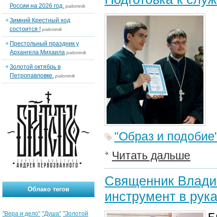
России на 2026 год.
palomnik
Зимний Крестный ход
состоится !
palomnik
Престольный праздник у
Архангела Михаила
palomnik
Золотой октябрь в
Петропавловке.
palomnik
"Образ и подобие
Читать дальше
Священник Влади
Облако тегов
инструмент в рук
"Вера и дело"
"Душа"
"Золотой