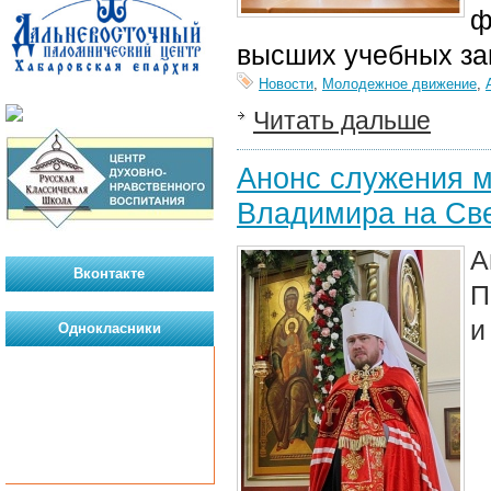
ф
высших учебных за
Новости
,
Молодежное движение
,
Читать дальше
Анонс служения м
Владимира на Све
А
Вконтакте
П
и
Однокласники