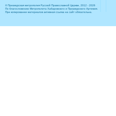
© Приамурская митрополия Русской Православной Церкви, 2012 - 2026
По благословению Митрополита Хабаровского и Приамурского Артемия.
При копировании материалов активная ссылка на сайт обязательна.