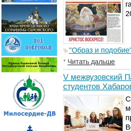
г
2
"Образ и подобие
Читать дальше
V межвузовский П
студентов Хабаро
С
м
п
В