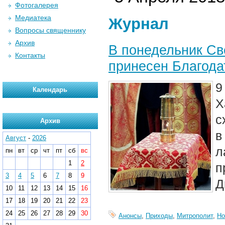
Фотогалерея
Медиатека
Журнал
Вопросы священнику
Архив
В понедельник Св
Контакты
принесен Благода
9
Календарь
Х
с
Архив
в
Август
-
2026
л
пн
вт
ср
чт
пт
сб
вс
1
2
п
3
4
5
6
7
8
9
Д
10
11
12
13
14
15
16
17
18
19
20
21
22
23
24
25
26
27
28
29
30
Анонсы
,
Приходы
,
Митрополит
,
Но