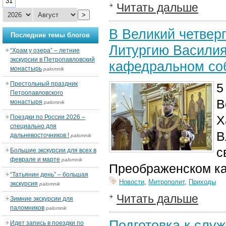
31
Читать дальше
>
В Великий четвер
Последние темы блогов
Литургию Василия
“Храм у озера” – летние
экскурсии в Петропавловский
кафедральном со
монастырь
palomnik
Престольный праздник
5
Петропавловского
В
монастыря
palomnik
Х
Поездки по России 2026 –
специально для
В
дальневосточников !
palomnik
с
Большие экскурсии для всех в
феврале и марте
palomnik
Преображенском к
“Татьянин день” – большая
Новости
,
Митрополит
,
Приходы
экскурсия
palomnik
Читать дальше
Зимние экскурсии для
паломников
palomnik
Подготовка к слу
Идет запись в поездки по