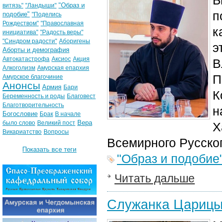
Б
"Образ и
витязь"
"Ландыши"
п
подобие"
"Поделись
Рождеством"
"Православная
к
инициатива"
"Радость веры"
"Синдром радости"
Аборигены
э
Аборты и демография
Автокатастрофа
Аксиос
Акция
В
Алкоголизм
Амурская епархия
П
Амурское благочиние
Анонсы
Армия
Бари
К
Беременность и роды
Благовест
Благотворительность
н
Богословие
Брак
В начале
Вера
было слово
Великий пост
Х
Викариатство
Вопросы
Всемирного Русско
Показать все теги
"Образ и подобие
Читать дальше
Служанка Царицы