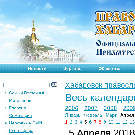
Новости
Церковь
Общество
Хабаровск правосл
Самый Восточный
Весь календар
Митрополия
2006
2007
2008
200
Епархия
Январь
Февраль
Март
Апрел
Семинария
1
2
3
4
5
6
7
8
9
10
11
12
13
Церковные СМИ
5 Апреля 2018 
Блогосфера