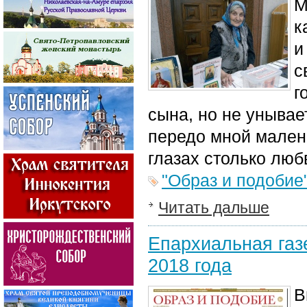
М
к
и
с
г
сына, но не унывае
передо мной малень
глазах столько любв
"Образ и подобие
Читать дальше
Епархиальная газе
2018 года
В