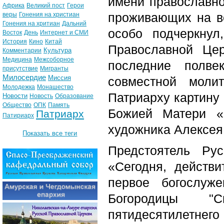
имени православно
Африка
Великий пост
Герои
проживающих на во
веры
Гонения на христиан
Гонения на хритиан
Дальний
особо подчеркнул
Восток
День
Интернет и СМИ
История
Кино
Китай
Православной Це
Культура
Комментарии
Медицина
Межсоборное
последние полв
присутствие
Мигранты
Милосердие
Миссия
совместной моли
Молодежка
Монашество
Патриарху картину
Новости
Новость
Образование
Общество
ОПК
Память
Божией Матери «
Патриарх
Патириарх
художника Алексея
Показать все теги
Предстоятель Ру
«Сегодня, действи
первое богослуж
Богородицы "
пятидесятилетнег