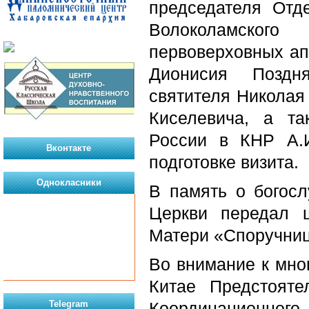
председателя Отд
Волоколамского
первоверховных ап
Дионисия Поздн
святителя Николая
Киселевича, а т
России в КНР А.И
Вконтакте
подготовке визита.
Однокласники
В память о богос
Церкви передал 
Матери «Споручниц
Во внимание к мно
Китае Предстояте
Telegram
Координационног