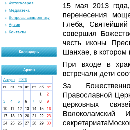
Фотогалерея
15 мая 2013 года
Медиатека
перенесения моще
Вопросы священнику
Глеба, Святейший
Архив
совершил Божеств
Контакты
честь иконы Прес
Шанхае, в котором
Календарь
При входе в хра
Архив
встречали дети соо
Август
-
2026
За Божественн
пн
вт
ср
чт
пт
сб
вс
Православной Церк
1
2
3
4
5
6
7
8
9
церковных связе
10
11
12
13
14
15
16
Волоколамский И
17
18
19
20
21
22
23
секретариатаМоск
24
25
26
27
28
29
30