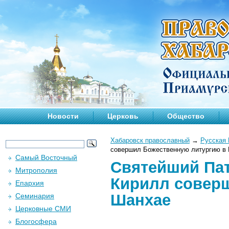
Новости
Церковь
Общество
Хабаровск православный
→
Русская 
совершил Божественную литургию в
Самый Восточный
Святейший Пат
Митрополия
Кирилл совер
Епархия
Шанхае
Семинария
Церковные СМИ
Блогосфера