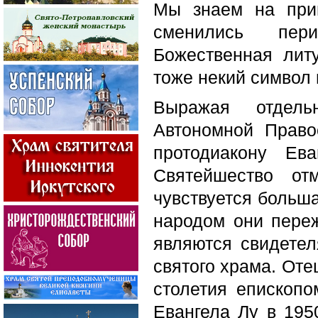
Мы знаем на при
сменились пер
Божественная лит
тоже некий символ
Выражая отдель
Автономной Право
протодиакону Ев
Святейшество от
чувствуется больша
народом они пере
являются свидетел
святого храма. Оте
столетия епископ
Евангела Лу в 195