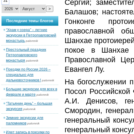
Сергий; заместит
31
>
Балашов; настояте
Гонконге прото
Последние темы блогов
православной об
“Храм у озера” – летние
экскурсии в Петропавловский
Шанхае протоиерей
монастырь
palomnik
покое в Шанхае 
Престольный праздник
Петропавловского
Православной Це
монастыря
palomnik
Евангел Лу.
Поездки по России 2026 –
специально для
На богослужении 
дальневосточников !
palomnik
Большие экскурсии для всех в
Посол Российской 
феврале и марте
palomnik
А.И. Денисов, г
“Татьянин день” – большая
Смородин, генерал
экскурсия
palomnik
Зимние экскурсии для
генеральный консу
паломников
palomnik
генеральный консул
Идет запись в поездки по