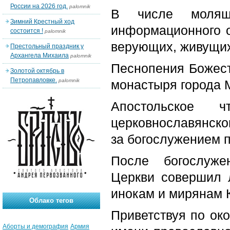
России на 2026 год.
palomnik
В числе молящи
Зимний Крестный ход
информационного о
состоится !
palomnik
верующих, живущих
Престольный праздник у
Архангела Михаила
palomnik
Песнопения Божест
Золотой октябрь в
Петропавловке.
palomnik
монастыря города 
Апостольское 
церковнославянско
за богослужением п
После богослуже
Церкви совершил 
инокам и мирянам 
Облако тегов
Приветствуя по ок
Аборты и демография
Армия