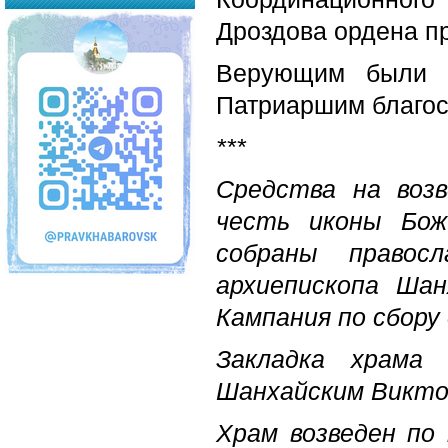
Дроздова ордена пр
Верующим были р
Патриаршим благо
***
Средства на воз
честь иконы Бож
собраны правос
архиепископа Шан
Кампания по сбору 
Закладка храма
Шанхайским Виктор
Храм возведен по