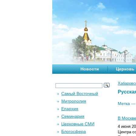
Новости
Церковь
Хабаровс
Русска
Самый Восточный
Митрополия
Метка 
Епархия
Семинария
В Москве
Церковные СМИ
4 июня 2
Блогосфера
Центра с