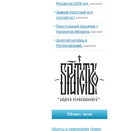
России на 2026 год.
palomnik
Зимний Крестный ход
состоится !
palomnik
Престольный праздник у
Архангела Михаила
palomnik
Золотой октябрь в
Петропавловке.
palomnik
Облако тегов
Аборты и демография
Армия