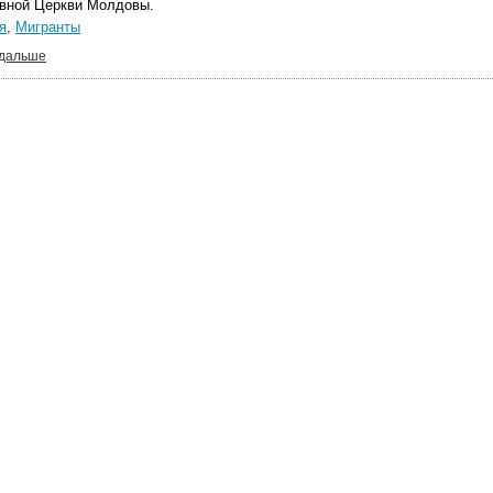
вной Церкви Молдовы.
я
,
Мигранты
 дальше