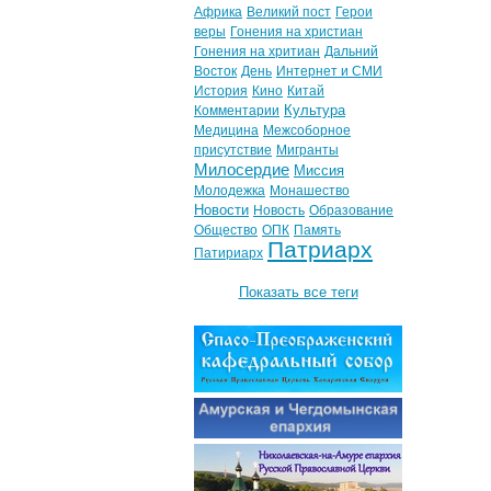
Африка
Великий пост
Герои
веры
Гонения на христиан
Гонения на хритиан
Дальний
Восток
День
Интернет и СМИ
История
Кино
Китай
Культура
Комментарии
Медицина
Межсоборное
присутствие
Мигранты
Милосердие
Миссия
Молодежка
Монашество
Новости
Новость
Образование
Общество
ОПК
Память
Патриарх
Патириарх
Показать все теги