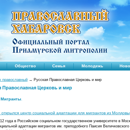
Общество
Семья
Молодежь
Ново
к православный
→
Русская Православная Церковь и мир
я Православная Церковь и мир
—
Мигранты
.
 открылся центр социальной адаптации для мигрантов из Молдовы
012 года в Российском социальном государственном университете в Мос
оциальной адаптации мигрантов им. преподобного Паисия Величковского