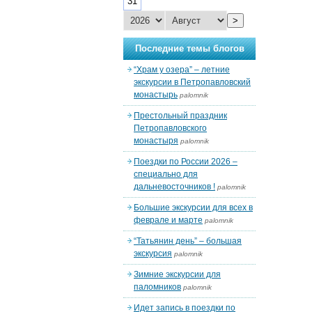
31
>
Последние темы блогов
“Храм у озера” – летние
экскурсии в Петропавловский
монастырь
palomnik
Престольный праздник
Петропавловского
монастыря
palomnik
Поездки по России 2026 –
специально для
дальневосточников !
palomnik
Большие экскурсии для всех в
феврале и марте
palomnik
“Татьянин день” – большая
экскурсия
palomnik
Зимние экскурсии для
паломников
palomnik
Идет запись в поездки по