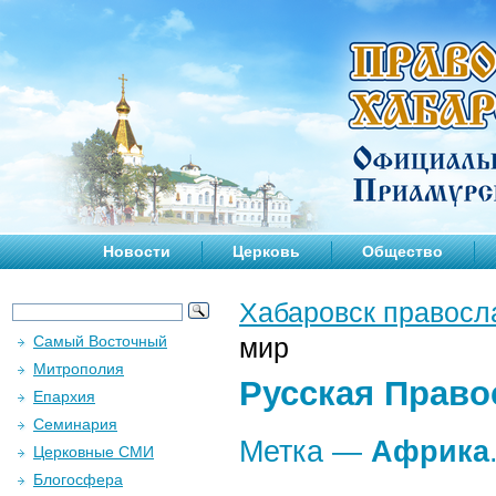
Новости
Церковь
Общество
Хабаровск правосл
Самый Восточный
мир
Митрополия
Русская Право
Епархия
Семинария
Метка —
Африка
Церковные СМИ
Блогосфера