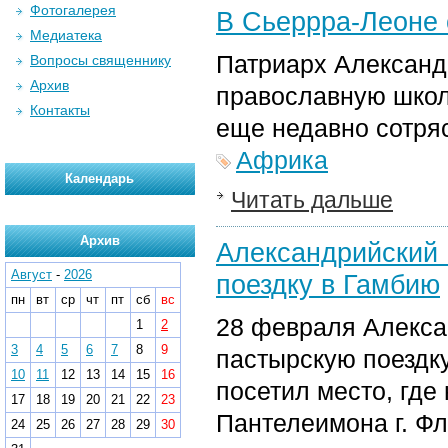
Фотогалерея
В Сьеррра-Леоне 
Медиатека
Патриарх Александ
Вопросы священнику
Архив
православную школ
Контакты
еще недавно сотря
Африка
Календарь
Читать дальше
Архив
Александрийский 
Август
-
2026
поездку в Гамбию
пн
вт
ср
чт
пт
сб
вс
28 февраля Алекса
1
2
3
4
5
6
7
8
9
пастырскую поездк
10
11
12
13
14
15
16
посетил место, где
17
18
19
20
21
22
23
Пантелеимона г. Ф
24
25
26
27
28
29
30