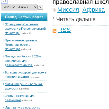
православная школ
31
>
Миссия
,
Африка
Последние темы блогов
Читать дальше
“Храм у озера” – летние
RSS
экскурсии в Петропавловский
монастырь
palomnik
Престольный праздник
Петропавловского
монастыря
palomnik
Поездки по России 2026 –
специально для
дальневосточников !
palomnik
Большие экскурсии для всех в
феврале и марте
palomnik
“Татьянин день” – большая
экскурсия
palomnik
Зимние экскурсии для
паломников
palomnik
Идет запись в поездки по