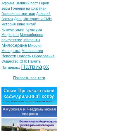
Африка
Великий пост
Герои
веры
Гонения на христиан
Гонения на хритиан
Дальний
Восток
День
Интернет и СМИ
История
Кино
Китай
Культура
Комментарии
Медицина
Межсоборное
присутствие
Мигранты
Милосердие
Миссия
Молодежка
Монашество
Новости
Новость
Образование
Общество
ОПК
Память
Патриарх
Патириарх
Показать все теги