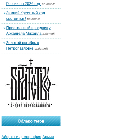
России на 2026 год.
palomnik
Зимний Крестный ход
состоится !
palomnik
Престольный праздник у
Архангела Михаила
palomnik
Золотой октябрь в
Петропавловке.
palomnik
Облако тегов
Аборты и демография
Армия