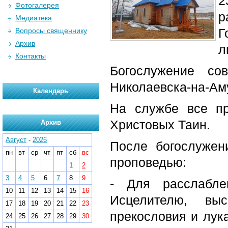
2
Фотогалерея
р
Медиатека
Г
Вопросы священнику
Архив
л
Контакты
Богослужение со
Николаевска-на-Ам
Календарь
На службе все пр
Христовых Таин.
Архив
Август
-
2026
После богослужен
пн
вт
ср
чт
пт
сб
вс
проповедью:
1
2
3
4
5
6
7
8
9
- Для расслабле
10
11
12
13
14
15
16
Исцелителю, вы
17
18
19
20
21
22
23
прекословия и лука
24
25
26
27
28
29
30