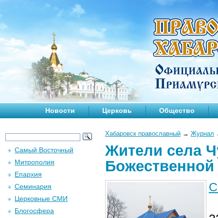
Новости
Церковь
Общество
Хабаровск православный
→
Журнал
Жители села Ч
Самый Восточный
Божественной 
Митрополия
Епархия
С
Семинария
Церковные СМИ
Блогосфера