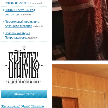
России на 2026 год.
palomnik
Зимний Крестный ход
состоится !
palomnik
Престольный праздник у
Архангела Михаила
palomnik
Золотой октябрь в
Петропавловке.
palomnik
Облако тегов
"Вера и дело"
"Душа"
"Золотой