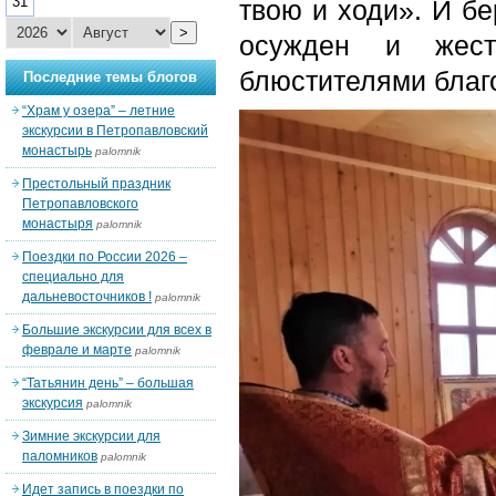
31
твою и ходи». И бе
>
осужден и жест
блюстителями благ
Последние темы блогов
“Храм у озера” – летние
экскурсии в Петропавловский
монастырь
palomnik
Престольный праздник
Петропавловского
монастыря
palomnik
Поездки по России 2026 –
специально для
дальневосточников !
palomnik
Большие экскурсии для всех в
феврале и марте
palomnik
“Татьянин день” – большая
экскурсия
palomnik
Зимние экскурсии для
паломников
palomnik
Идет запись в поездки по