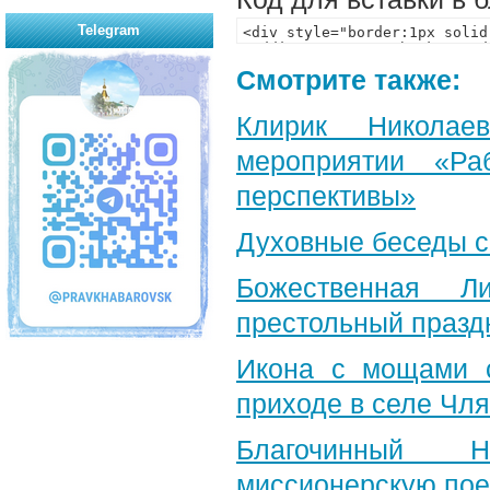
Telegram
Смотрите также:
Клирик Николае
мероприятии «Р
перспективы»
Духовные беседы с
Божественная Л
престольный празд
Икона с мощами с
приходе в селе Чля
Благочинный Н
миссионерскую пое