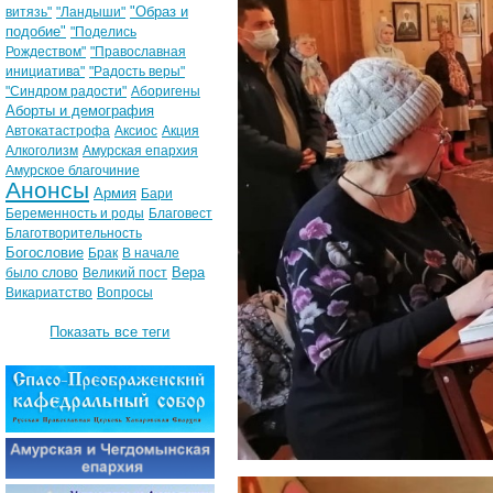
"Образ и
витязь"
"Ландыши"
подобие"
"Поделись
Рождеством"
"Православная
инициатива"
"Радость веры"
"Синдром радости"
Аборигены
Аборты и демография
Автокатастрофа
Аксиос
Акция
Алкоголизм
Амурская епархия
Амурское благочиние
Анонсы
Армия
Бари
Беременность и роды
Благовест
Благотворительность
Богословие
Брак
В начале
Вера
было слово
Великий пост
Викариатство
Вопросы
Показать все теги