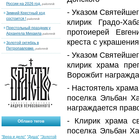
России на 2026 год.
palomnik
- Указом Святейшег
Зимний Крестный ход
состоится !
palomnik
клирик Градо-Ха
Престольный праздник у
протоиерей Евге
Архангела Михаила
palomnik
креста с украшени
Золотой октябрь в
Петропавловке.
palomnik
- Указом Святейшег
клирик храма пре
Ворожбит награжда
- Настоятель храма
поселка Эльбан Ха
награждается прав
- Клирик храма с
Облако тегов
поселка Эльбан Ха
"Вера и дело"
"Душа"
"Золотой