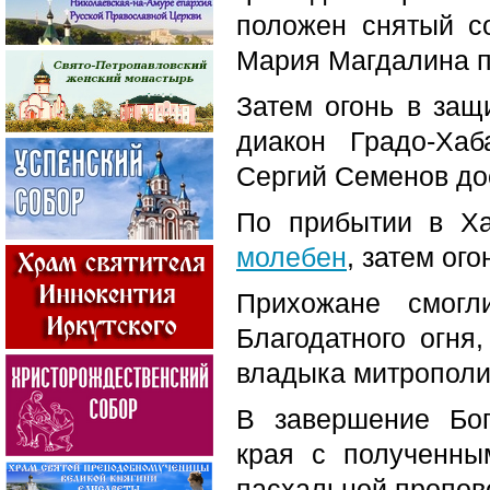
положен снятый со
Мария Магдалина п
Затем огонь в защ
диакон Градо-Ха
Сергий Семенов дос
По прибытии в Х
молебен
, затем ог
Прихожане смог
Благодатного огн
владыка митрополит
В завершение Бог
края с полученны
пасхальной пропов