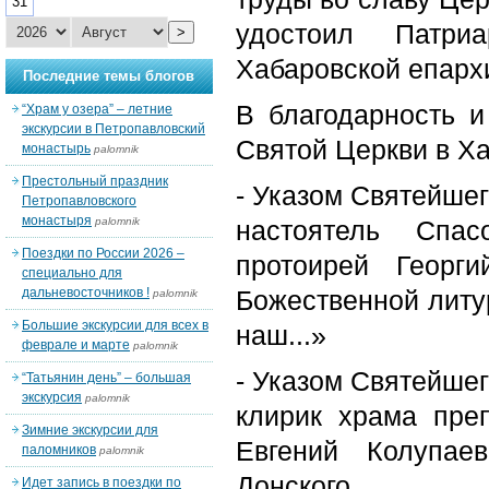
31
удостоил Патри
>
Хабаровской епарх
Последние темы блогов
В благодарность и
“Храм у озера” – летние
экскурсии в Петропавловский
Святой Церкви в Х
монастырь
palomnik
Престольный праздник
- Указом Святейшег
Петропавловского
монастыря
palomnik
настоятель Спас
Поездки по России 2026 –
протоирей Георг
специально для
дальневосточников !
Божественной литу
palomnik
Большие экскурсии для всех в
наш...»
феврале и марте
palomnik
- Указом Святейшег
“Татьянин день” – большая
экскурсия
palomnik
клирик храма пре
Зимние экскурсии для
Евгений Колупае
паломников
palomnik
Донского
Идет запись в поездки по