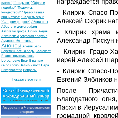
награждается прав
"Образ и
витязь"
"Ландыши"
подобие"
"Поделись
- Клирик Спасо-П
Рождеством"
"Православная
инициатива"
"Радость веры"
Алексей Скорик на
"Синдром радости"
Аборигены
Аборты и демография
- Клирик храма 
Автокатастрофа
Аксиос
Акция
Алкоголизм
Амурская епархия
Александр Пискун 
Амурское благочиние
Анонсы
Армия
Бари
- Клирик Градо-Х
Беременность и роды
Благовест
Благотворительность
иерей Алексей Шар
Богословие
Брак
В начале
Вера
было слово
Великий пост
- Клирик Спасо-П
Викариатство
Вопросы
Евгений Зябликов 
Показать все теги
После Причасти
Благодатного огня
Пасхи в Иерусалим
громадной кровле