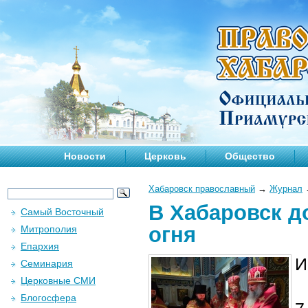
Новости
Церковь
Общество
Хабаровск православный
→
Журнал
В Хабаровск д
Самый Восточный
огня
Митрополия
Епархия
И
Семинария
Церковные СМИ
Блогосфера